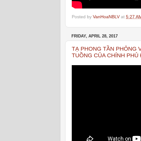
Posted by
VanHoaNBLV
at
5:27 A
FRIDAY, APRIL 28, 2017
TẠ PHONG TẦN PHỎNG V
TUỒNG CỦA CHÍNH PHỦ