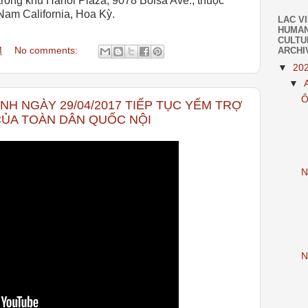
 trong khu Hanoi Plaza,
9078 Bolsa Ave
., thuộc
Nam California, Hoa Kỳ.
LAC V
HUMAN
CULTU
M
No comments:
ARCHI
▼
20
▼
Ô
ÌNH NGÀY 29/04/2017 TIẾP TỤC YỂM TRỢ
ỦA TOÀN DÂN QUỐC NỘI
N
N