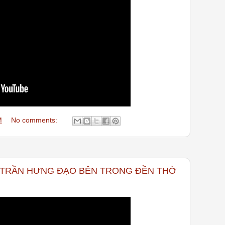
M
No comments:
 TRẦN HƯNG ĐẠO BÊN TRONG ĐỀN THỜ