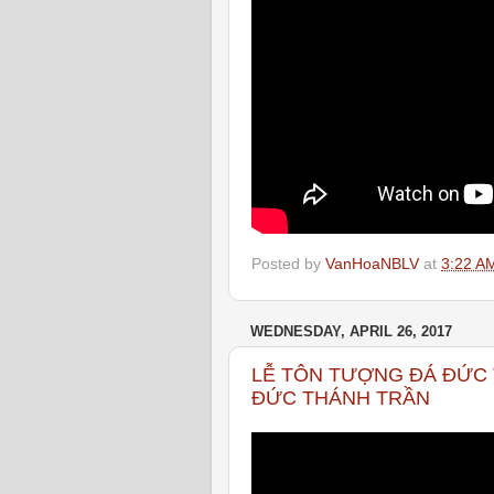
Posted by
VanHoaNBLV
at
3:22 A
WEDNESDAY, APRIL 26, 2017
LỄ TÔN TƯỢNG ĐÁ ĐỨC
ĐỨC THÁNH TRẦN