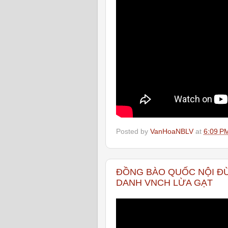
Posted by
VanHoaNBLV
at
6:09 P
ĐỒNG BÀO QUỐC NỘI Đ
DANH VNCH LỪA GẠT