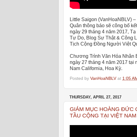
Little Saigon (VanHoaNBLV) – 
Quân thông báo sẽ công bố kết
ngày 29 tháng 4 năm 2017, T
Tự Do, Blog Sự Thật & Công 
Tịch Cộng Đồng Người Việt Quốc
Chương Trình Văn Hóa Nhân Bả
ngày 27 tháng 4 năm 2017 tại 
Nam California, Hoa Kỳ.
Posted by
VanHoaNBLV
at
1:05 A
THURSDAY, APRIL 27, 2017
GIÁM MỤC HOÀNG ĐỨC 
TẦU CỘNG TẠI VIỆT NAM