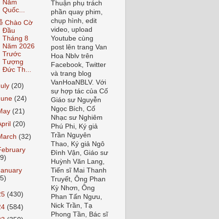
Năm
Thuận phụ trách
Quốc...
phần quay phim,
chụp hình, edit
ễ Chào Cờ
video, upload
Đầu
Tháng 8
Youtube cùng
Năm 2026
post lên trang Van
Trước
Hoa Nblv trên
Tượng
Facebook, Twitter
Đức Th...
và trang blog
VanHoaNBLV. Với
July
(20)
sự hợp tác của Cố
June
(24)
Giáo sư Nguyễn
Ngọc Bích, Cố
May
(21)
Nhạc sư Nghiêm
April
(20)
Phú Phi, Ký giả
Trần Nguyên
March
(32)
Thao, Ký giả Ngô
February
Đình Vận, Giáo sư
29)
Huỳnh Văn Lang,
January
Tiến sĩ Mai Thanh
35)
Truyết, Ông Phan
Kỳ Nhơn, Ông
25
(430)
Phan Tấn Ngưu,
Nick Trần, Tạ
24
(584)
Phong Tần, Bác sĩ