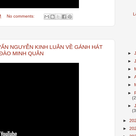
L
M
No comments:
ẤN NGUYỄN KINH LUÂN VỀ GÁNH HÁT
 ĐÀO MINH QUÂN
►
►
►
►
►
►
(
►
(
►
20
►
20