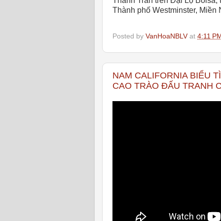
Thánh Trần trên Đại Lộ Bolsa,
Thành phố Westminster, Miền 
Posted by
VanHoaNBLV
at
4:11 P
NAM CALIFORNIA BIỂU T
CAO TRÀO ĐẤU TRANH C