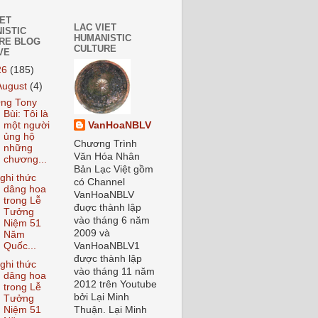
IET
LAC VIET
ISTIC
HUMANISTIC
RE BLOG
CULTURE
VE
26
(185)
August
(4)
ng Tony
Bùi: Tôi là
VanHoaNBLV
một người
ủng hộ
Chương Trình
những
Văn Hóa Nhân
chương...
Bản Lạc Việt gồm
ghi thức
có Channel
dâng hoa
VanHoaNBLV
trong Lễ
đuợc thành lập
Tưởng
vào tháng 6 năm
Niệm 51
2009 và
Năm
Quốc...
VanHoaNBLV1
được thành lập
ghi thức
vào tháng 11 năm
dâng hoa
2012 trên Youtube
trong Lễ
bởi Lại Minh
Tưởng
Niệm 51
Thuận. Lại Minh