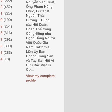
23
(350)
Nguyễn Văn Quát,
Ông Phạm Hồng
22
(452)
Phúc, Guitarist
21
(225)
Nguễn Thái
20
(190)
Cường... Cùng
các Hội Đoàn,
19
(254)
Đoàn Thể trong
18
(316)
Cộng Đồng như
Cộng Đồng Người
17
(291)
Việt Quốc Gia
16
(399)
Nam California,
Liên Ủy Ban
15
(283)
Chống Cộng Sản
14
(18)
và Tay Sai, Hội Ái
Hữu Bắc Việt Di
Cư...
View my complete
profile