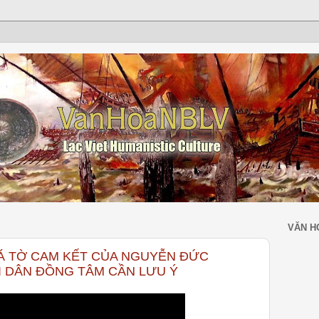
VĂN H
Á TỜ CAM KẾT CỦA NGUYỄN ĐỨC
 DÂN ĐỒNG TÂM CẦN LƯU Ý