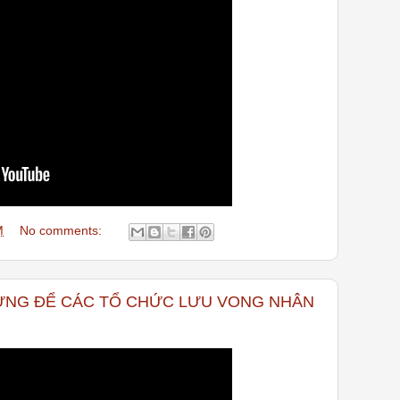
M
No comments:
ỪNG ĐỂ CÁC TỔ CHỨC LƯU VONG NHÂN