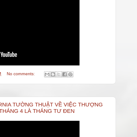
M
No comments:
RNIA TƯỜNG THUẬT VỀ VIỆC THƯỢNG
 THÁNG 4 LÀ THÁNG TƯ ĐEN