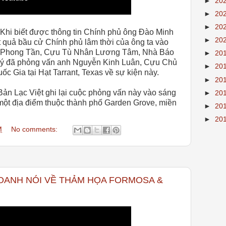
►
20
►
20
►
20
Khi biết được thông tin Chính phủ ông Đào Minh
►
20
 quả bầu cử Chính phủ lâm thời của ông ta vào
ạ Phong Tần, Cựu Tù Nhân Lương Tâm, Nhà Báo
►
20
Lý đã phỏng vấn anh Nguyễn Kinh Luân, Cựu Chủ
►
20
 Gia tại Hạt Tarrant, Texas về sự kiện này.
►
20
n Lạc Việt ghi lại cuộc phỏng vấn này vào sáng
►
20
một địa điểm thuộc thành phố Garden Grove, miền
►
20
►
20
M
No comments:
OANH NÓI VỀ THẢM HỌA FORMOSA &