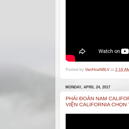
Posted by
VanHoaNBLV
at
2:10 A
MONDAY, APRIL 24, 2017
PHÁI ĐOÀN NAM CALIFO
VIỆN CALIFORNIA CHỌN