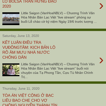
›
LỘ BOLSA TRẦN HƯNG ĐẠO
2020
Little Saigon (VanHoaNBLV) – Chương Trình Văn
Hóa Nhân Bản Lạc Việt “live stream” phóng sự
buổi Lễ chào cờ kỷ niệm Ngày 19/6 trước tượng ...
Saturday, June 13, 2020
KẾT LUẬN ĐIỀU TRA
VỤĐỒNGTÂM: KỊCH BẢN LỘ
RÕ ÂM MƯU NHÀ NƯỚC
›
CHỐNG DÂN
Little Saigon (VanHoaNBLV) – Chương Trình Văn
Hóa Nhân Bản Lạc Việt “live stream” buổi nói
chuyện của Tạ Phong Tần, Cựu Tù Nhân Chính
Trị...
Thursday, June 11, 2020
TÒA ÁN VIỆT CỘNG Ở BẠC
LIÊU BAO CHE CHO VỢ
CHỒNG NGUYỄN THÀNH TÍN