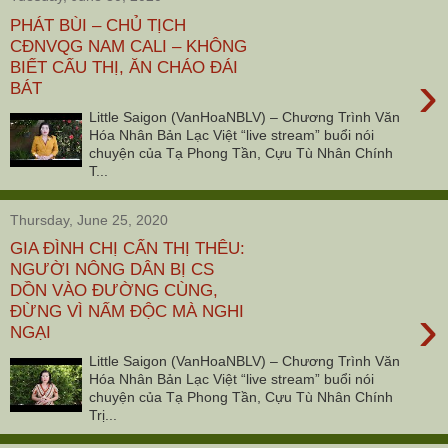
PHÁT BÙI – CHỦ TỊCH
CĐNVQG NAM CALI – KHÔNG
BIẾT CẤU THỊ, ĂN CHÁO ĐÁI
›
BÁT
Little Saigon (VanHoaNBLV) – Chương Trình Văn
Hóa Nhân Bản Lạc Việt “live stream” buổi nói
chuyện của Tạ Phong Tần, Cựu Tù Nhân Chính
T...
Thursday, June 25, 2020
GIA ĐÌNH CHỊ CẤN THỊ THÊU:
NGƯỜI NÔNG DÂN BỊ CS
DỒN VÀO ĐƯỜNG CÙNG,
›
ĐỪNG VÌ NẤM ĐỘC MÀ NGHI
NGẠI
Little Saigon (VanHoaNBLV) – Chương Trình Văn
Hóa Nhân Bản Lạc Việt “live stream” buổi nói
chuyện của Tạ Phong Tần, Cựu Tù Nhân Chính
Trị...