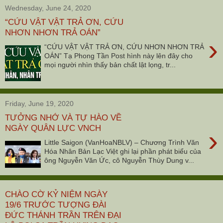
Wednesday, June 24, 2020
“CỨU VẬT VẬT TRẢ ƠN, CỨU
NHƠN NHƠN TRẢ OÁN”
›
“CỨU VẬT VẬT TRẢ ƠN, CỨU NHƠN NHƠN TRẢ
OÁN” Tạ Phong Tần Post hình này lên đây cho
mọi người nhìn thấy bản chất lật lọng, tr...
Friday, June 19, 2020
TƯỞNG NHỚ VÀ TỰ HÀO VỀ
NGÀY QUÂN LỰC VNCH
›
Little Saigon (VanHoaNBLV) – Chương Trình Văn
Hóa Nhân Bản Lạc Việt ghi lại phần phát biểu của
ông Nguyễn Văn Ức, cô Nguyễn Thùy Dung v...
CHÀO CỜ KỶ NIỆM NGÀY
19/6 TRƯỚC TƯỢNG ĐÀI
ĐỨC THÁNH TRẦN TRÊN ĐẠI