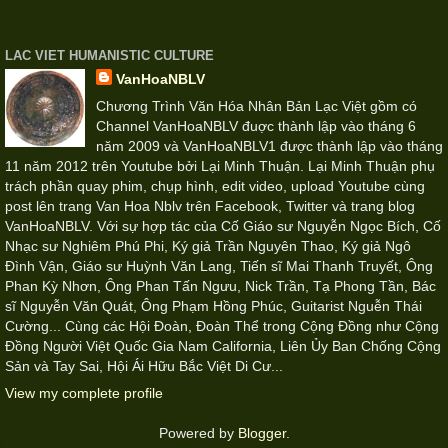
LAC VIET HUMANISTIC CULTURE
VanHoaNBLV
Chương Trình Văn Hóa Nhân Bản Lạc Việt gồm có
Channel VanHoaNBLV đuợc thành lập vào tháng 6
năm 2009 và VanHoaNBLV1 được thành lập vào tháng
11 năm 2012 trên Youtube bởi Lại Minh Thuận. Lại Minh Thuận phụ
trách phần quay phim, chụp hình, edit video, upload Youtube cùng
post lên trang Van Hoa Nblv trên Facebook, Twitter và trang blog
VanHoaNBLV. Với sự hợp tác của Cố Giáo sư Nguyễn Ngọc Bích, Cố
Nhạc sư Nghiêm Phú Phi, Ký giả Trần Nguyên Thao, Ký giả Ngô
Đình Vận, Giáo sư Huỳnh Văn Lang, Tiến sĩ Mai Thanh Truyết, Ông
Phan Kỳ Nhơn, Ông Phan Tấn Ngưu, Nick Trần, Tạ Phong Tần, Bác
sĩ Nguyễn Văn Quát, Ông Phạm Hồng Phúc, Guitarist Nguễn Thái
Cường... Cùng các Hội Đoàn, Đoàn Thể trong Cộng Đồng như Cộng
Đồng Người Việt Quốc Gia Nam California, Liên Ủy Ban Chống Cộng
Sản và Tay Sai, Hội Ái Hữu Bắc Việt Di Cư...
View my complete profile
Powered by
Blogger
.