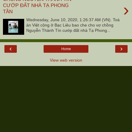
›
CƯỚP ĐẤT NHÀ TẠ PHONG
TẦN
Wednesday, ‎June ‎10, ‎2020, ‏‎1:26:37 AM (VN). Toà
án Việt cộng ở Bạc Liêu bao che cho vợ chồng
Nguyễn Thành Tín cướp đất nhà Tạ Phong...
‹
›
Home
View web version