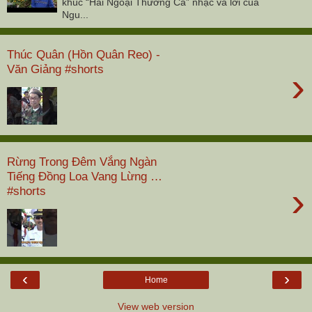
khúc “Hải Ngoại Thương Ca” nhạc và lời của
Ngu...
Thúc Quân (Hồn Quân Reo) -
Văn Giảng #shorts
›
Rừng Trong Đêm Vắng Ngàn
Tiếng Đồng Loa Vang Lừng …
›
#shorts
‹
›
Home
View web version