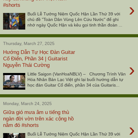
›
#shorts
Buổi Lễ Tưởng Niệm Quốc Hận Lần Thứ 39 với
chủ đề "Toàn Dân Vùng Lên Cứu Nước" để ghi
nhớ ngày Quốc Hận và kêu gọi tinh thần đoàn ...
Thursday, March 27, 2025
Hướng Dẫn Tự Học Đàn Guitar
Cổ Điển, Phần 34 | Guitarist
›
Nguyễn Thái Cường
Little Saigon (VanHoaNBLV) – Chương Trình Văn
Hóa Nhân Bản Lạc Việt ghi lại buổi hướng dẫn tự
học đàn Guitar Cổ điển, phần 34 của Guitaris...
Monday, March 24, 2025
Giữa gió mưa âm u tiếng thù
ngàn đời vờn trên xác cộng hồ
›
nằm đó #shorts
Buổi Lễ Tưởng Niệm Quốc Hận Lần Thứ 39 với