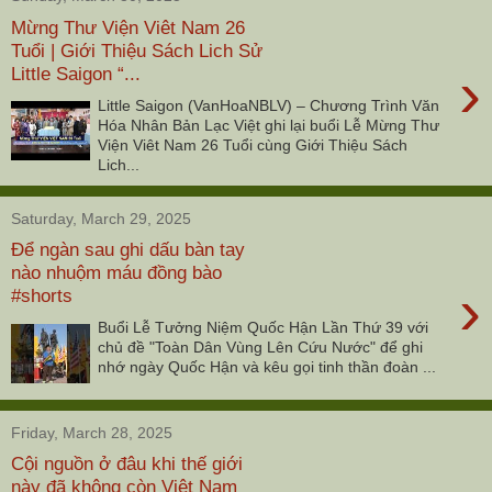
Mừng Thư Viện Viêt Nam 26
Tuổi | Giới Thiệu Sách Lich Sử
›
Little Saigon “...
Little Saigon (VanHoaNBLV) – Chương Trình Văn
Hóa Nhân Bản Lạc Việt ghi lại buổi Lễ Mừng Thư
Viện Viêt Nam 26 Tuổi cùng Giới Thiệu Sách
Lich...
Saturday, March 29, 2025
Để ngàn sau ghi dấu bàn tay
nào nhuộm máu đồng bào
›
#shorts
Buổi Lễ Tưởng Niệm Quốc Hận Lần Thứ 39 với
chủ đề "Toàn Dân Vùng Lên Cứu Nước" để ghi
nhớ ngày Quốc Hận và kêu gọi tinh thần đoàn ...
Friday, March 28, 2025
Cội nguồn ở đâu khi thế giới
này đã không còn Việt Nam