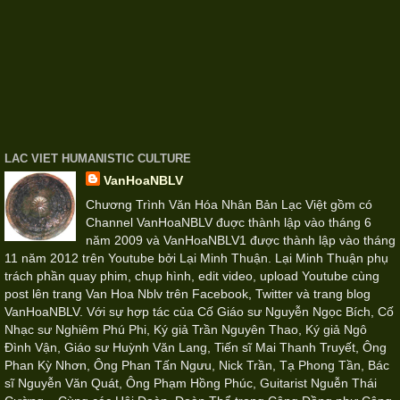
LAC VIET HUMANISTIC CULTURE
VanHoaNBLV
Chương Trình Văn Hóa Nhân Bản Lạc Việt gồm có
Channel VanHoaNBLV đuợc thành lập vào tháng 6
năm 2009 và VanHoaNBLV1 được thành lập vào tháng
11 năm 2012 trên Youtube bởi Lại Minh Thuận. Lại Minh Thuận phụ
trách phần quay phim, chụp hình, edit video, upload Youtube cùng
post lên trang Van Hoa Nblv trên Facebook, Twitter và trang blog
VanHoaNBLV. Với sự hợp tác của Cố Giáo sư Nguyễn Ngọc Bích, Cố
Nhạc sư Nghiêm Phú Phi, Ký giả Trần Nguyên Thao, Ký giả Ngô
Đình Vận, Giáo sư Huỳnh Văn Lang, Tiến sĩ Mai Thanh Truyết, Ông
Phan Kỳ Nhơn, Ông Phan Tấn Ngưu, Nick Trần, Tạ Phong Tần, Bác
sĩ Nguyễn Văn Quát, Ông Phạm Hồng Phúc, Guitarist Nguễn Thái