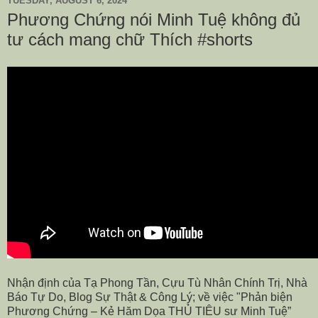
TUESDAY, AUGUST 6, 2024
Phương Chứng nói Minh Tuệ không đủ
tư cách mang chữ Thích #shorts
Nhận định của Tạ Phong Tần, Cựu Tù Nhân Chính Trị, Nhà
Báo Tự Do, Blog Sự Thật & Công Lý; về việc "Phản biện
Phương Chứng – Kẻ Hăm Dọa THỦ TIÊU sư Minh Tuệ”