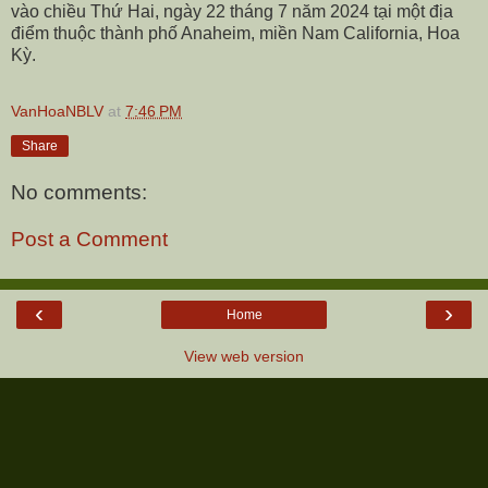
vào chiều Thứ Hai, ngày 22 tháng 7 năm 2024 tại một địa
điểm thuộc thành phố Anaheim, miền Nam California, Hoa
Kỳ.
VanHoaNBLV
at
7:46 PM
Share
No comments:
Post a Comment
‹
›
Home
View web version