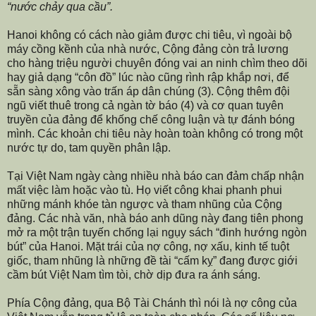
“nước chảy qua cầu”.
Hanoi không có cách nào giảm được chi tiêu, vì ngoài bộ
máy cồng kềnh của nhà nước, Cộng đảng còn trả lương
cho hàng triệu người chuyên đóng vai an ninh chìm theo dõi
hay giả dạng “côn đồ” lúc nào cũng rình rập khắp nơi, để
sẵn sàng xông vào trấn áp dân chúng (3). Cộng thêm đội
ngũ viết thuê trong cả ngàn tờ báo (4) và cơ quan tuyên
truyền của đảng để khống chế công luận và tự đánh bóng
mình. Các khoản chi tiêu này hoàn toàn không có trong một
nước tự do, tam quyền phân lập.
Tại Việt Nam ngày càng nhiều nhà báo can đảm chấp nhận
mất việc làm hoặc vào tù. Họ viết công khai phanh phui
những mánh khóe tàn ngược và tham nhũng của Cộng
đảng. Các nhà văn, nhà báo anh dũng này đang tiên phong
mở ra một trận tuyến chống lại ngụy sách “đinh hướng ngòn
bút” của Hanoi. Mặt trái của nợ công, nợ xấu, kinh tế tuột
giốc, tham nhũng l
à những đề tài “cấm kỵ”
đang được giới
cầm bút Việt Nam tìm tòi, chờ dịp đưa ra ánh sáng.
Phía Cộng đảng, qua Bộ Tài Chánh thì nói là nợ công của