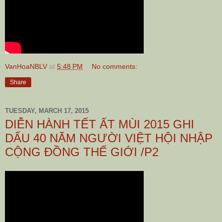
VanHoaNBLV
at
5:48 PM
No comments:
Share
TUESDAY, MARCH 17, 2015
DIỄN HÀNH TẾT ẤT MÙI 2015 GHI
DẤU 40 NĂM NGƯỜI VIỆT HỘI NHẬP
CỘNG ĐỒNG THẾ GIỚI /P2