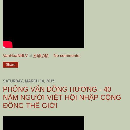
VanHoaNBLV
at
9:55 AM
No comments:
Share
SATURDAY, MARCH 14, 2015
PHỎNG VẤN ĐỒNG HƯƠNG - 40
NĂM NGƯỜI VIỆT HỘI NHẬP CỘNG
ĐỒNG THẾ GIỚI