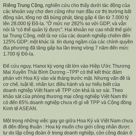
Riêng Trung Cộng
, nghiên cứu cho thấy dưới tác động của
các khoản vay chợ đen cũng như nạn đầu cơ thị trường bất
động sản, tổng nợ đã bùng phát, tăng gấp 4 lần từ 7.000 tỷ
lên 28.000 tỷ
Đ
ô-la. “Ở mức nợ 282% so với GDP,
và vẫn
nói là
“
có thể quản lý được”
.
Hai khoản nợ cao nhất thế giới
tại Trung Cộng, một là nợ của các doanh nghiệp
chiếm đến
125% GDP
; một khác là
tín dụng ngầm của các chính quyền
địa phương đã tăng gấp ba lần trong vòng 7 năm đ
ến
mức
1.700 tỷ
Đ
ô-la.
Để cứu nguy, Hanoi
kỳ
vọng rất lớn vào Hiệp Ước Thương
Mai Xuyên Thái Bình Dương –TPP có thể kết thúc đ
à
m
phán với Hoa Kỳ vào vài tháng trước mặt.
Nhưng vấn đề là
cơ chế, luật lệ, nhân lực điều hành và sự
hi
ể
u
biế
t c
ủ
a
doanh nghi
ệ
p Việt Nam v
ề
TPP còn khá là s
ơ
sài. Theo
kh
ả
o sát c
ủ
a phòng th
ươ
ng m
ạ
i công nghi
ệ
p Vi
ệ
t Nam thì
có đ
ế
n 65% doanh nghi
ệ
p ch
ư
a rõ gì v
ề
TPP và C
ộ
ng đ
ồ
ng
Kinh t
ế
ASEAN.
Một trong những việc gay go giữa
Hoa Kỳ
và Việt Nam chưa
đi đến đồng thuận : Hoa kỳ
muố
n
cho giới công nhân
đ
ượ
c
t
ự
do l
ậ
p công đoàn
ở
trong doanh nghi
ệ
p, còn công đoàn
ở