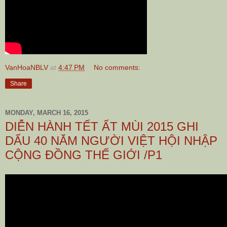
VanHoaNBLV
at
4:47 PM
No comments:
Share
MONDAY, MARCH 16, 2015
DIỄN HÀNH TẾT ẤT MÙI 2015 GHI
DẤU 40 NĂM NGƯỜI VIỆT HỘI NHẬP
CỘNG ĐỒNG THẾ GIỚI /P1