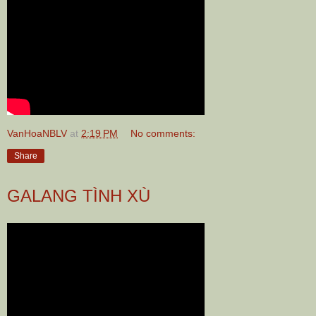
VanHoaNBLV
at
2:19 PM
No comments:
Share
GALANG TÌNH XÙ