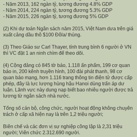
- Năm 2013, 162 ngàn tỷ, tương đương 4.8% GDP
- Năm 2014, 224 ngàn tỷ, tương đương 5.3% GDP
- Năm 2015, 226 ngàn tỷ, tương đương 5% GDP
(2) Khi dự toán Ngân sách năm 2015, Việt Nam dưa trên giá
xuất cảng dầu thô $100 Đôla/ thùng.
(3) Theo Giáo sư Carl Thayer, tính trung bình 6 người ở VN
thì VC đặt 1 an ninh chìm để theo dõi.
(4) Cộng đảng có 845 tờ báo, 1.118 ấn phẩm, 199 cơ quan
báo in, 200 kênh truyền hình, 100 đài phát thanh, 98 cơ
quan báo mạng, hơn 1.116 trang thông tin điện tử được cấp
phép, đây là lực lượng hùng hậu Hanoi dùng trấn áp dư
luận. Lãnh vực này dung nạp biết bao nhiêu người được trả
lương từ ngân sách nhà nước.
Tổng số cán bộ, công chức, người hoạt động không chuyên
trách ở cấp xã hiện nay là trên 1,2 triệu người
;
Biên chế
và
các đơn vị sự nghiệp công lập là 2,31 triệu
người
;
Viên chức 2.312.690 người.