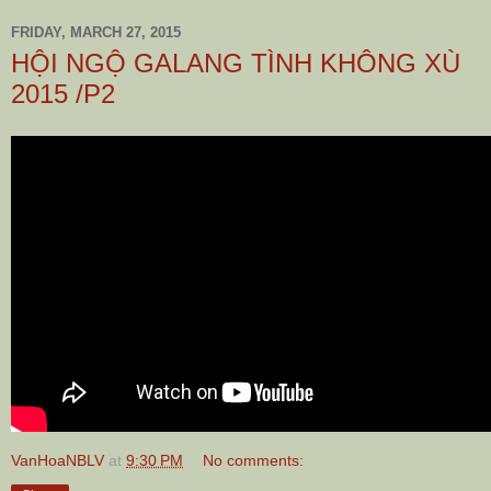
FRIDAY, MARCH 27, 2015
HỘI NGỘ GALANG TÌNH KHÔNG XÙ
2015 /P2
VanHoaNBLV
at
9:30 PM
No comments: