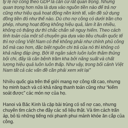
tỷ lệ nợ công theo GDP là căn cứ rất quan trọng. Nhưng
quan trọng hơn nữa là dựa vào nguồn tiền nào để trả nợ
cũng như hiệu quả hoạt động nền kinh tế, vấn đề sử dụng
đồng tiền đó như thế nào. Dù cho nợ công có dưới trần cho
phép, nhưng hoạt động không hiệu quả, làm ít ăn nhiều,
không có thặng dư thì chắc chắn sẽ nguy hiểm. Theo cách
tính toán của một số chuyên gia dựa vào tiêu chuẩn quốc tế
thì nợ công Việt Nam có thể không phải như chính phủ công
bố mà cao hơn, đặc biệt nguồn chi trả của nó thì không có
khả năng đáp ứng. Bởi lẽ ngân sách luôn luôn thâm thủng
bội chi, đây là căn bệnh trầm kha bởi năng suất và chất
lượng hiệu quả luôn luôn thấp. Như vậy, trong bối cảnh Việt
Nam tất cả các vấn đề cần phải xem xét lại”
Nhiều
quốc gia trên thế giới mang nợ công rất cao, nhưng
họ minh bạch và có khả năng thanh toán cũng như “kiểm
soát được”
các món nợ của họ
.
Hanoi và Băc Kinh là cặp bài trùng có số nợ cao, nhưng
chuyên tìm cách che đậy các số liệu thật. Và tìm cách trấn
áp, bỏ tù những tiếng nói phanh phui mánh khóe ăn cắp của
công.