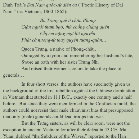
Đình Toái’s
Đại
Nam
quốc-sử diễn ca
(“Poetic History of Dai
Nam,” i.e.
Vietnam
, 1860-1865):
Bà Trưng quê ở châu Phong
Giận người tham bạo, thù chồng chẳng quên
Chị em nặng một lời nguyền
Phất cờ nương-tử thay quyền tướng-quân…
Queen Trưng, a native of Phong-châu,
Outraged by a tyran and remembering her husband’s fate,
Swore an oath with her sister Trưng Nhị
And raised their women’s colors to take the place of
generals…
In four short verses, the authors have succinctly given us
the background of the first rebellion against the Chinese domination
in
Vietnam
that started in 111 B.C., exactly one century and a half
before. But since they were men formed in the Confucian mold, the
authors could not resist their male chauvinist bias that presupposed
that only (male) generals could lead troops into war.
But the Trưng sisters, as will be clear soon, were not the
exception in ancient
Vietnam
for after their defeat in 43 CE, Ma
Yuan, dubbed “the Subduer of the Waves,” reported to the
Han