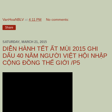
VanHoaNBLV
at
4:11 PM
No comments:
Share
SATURDAY, MARCH 21, 2015
DIỄN HÀNH TẾT ẤT MÙI 2015 GHI
DẤU 40 NĂM NGƯỜI VIỆT HỘI NHẬP
CỘNG ĐỒNG THẾ GIỚI /P5