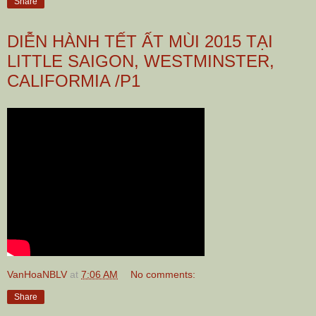
Share
DIỄN HÀNH TẾT ẤT MÙI 2015 TẠI
LITTLE SAIGON, WESTMINSTER,
CALIFORMIA /P1
VanHoaNBLV
at
7:06 AM
No comments:
Share