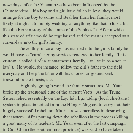
nowadays, after the Vietnamese have been influenced by the
Chinese ideas. If a boy and a girl have fallen in love, they would
arrange for the boy to come and steal her from her family, most
likely at night. So no big wedding or anything like that. (It is a bit
like the Roman story of the “rape of the Sabines.”) After a while,
this state of affair would be regularized and the man is accepted as a
son-in-law into the girl’s family.
Seventhly, once a boy has married into the girl’s family he
would have to “earn” her by services rendered to her family. This
custom is called
ở rể
in Vietnamese (literally, “to live in as a son-in-
law”). He would, for instance, follow the girl’s father to the field
everyday and help the latter with his chores, or go and seek
firewood in the forests, etc.
Eighthly, going beyond the family structures, Ma Yuan
broke up the traditional elite of the ancient Viets. As the Trưng
Sisters relied essentially on the Lạc-hầu Lạc-tướng (local chieftains)
system in place inherited from the Hùng-vương era to carry out their
hugely successful rebellion, Ma Yuan was merciless in destroying
that system. After putting down the rebellion (in the process killing
a great many of its leaders), Ma Yuan even after the last campaign
in Cửu Chân (the southernmost province) was said to have taken