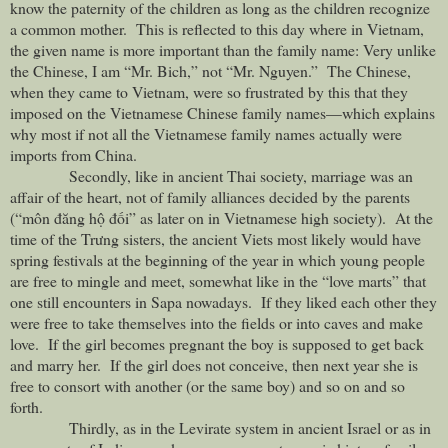
know the paternity of the children as long as the children recognize
a common mother. This is reflected to this day where in
Vietnam
,
the given name is more important than the family name: Very unlike
the Chinese, I am “Mr. Bich,” not “Mr. Nguyen.” The Chinese,
when they came to
Vietnam
, were so frustrated by this that they
imposed on the Vietnamese Chinese family names—which explains
why most if not all the Vietnamese family names actually were
imports from
China
.
Secondly, like in ancient Thai society, marriage was an
affair of the heart, not of family alliances decided by the parents
(“môn đăng hộ đối” as later on in Vietnamese high society). At the
time of the Trưng sisters, the ancient Viets most likely would have
spring festivals at the beginning of the year in which young people
are free to mingle and meet, somewhat like in the “love marts” that
one still encounters in Sapa nowadays. If they liked each other they
were free to take themselves into the fields or into caves and make
love. If the girl becomes pregnant the boy is supposed to get back
and marry her. If the girl does not conceive, then next year she is
free to consort with another (or the same boy) and so on and so
forth.
Thirdly, as in the Levirate system in ancient
Israel
or as in