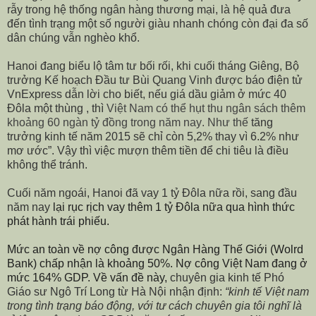
rẫy trong hệ thống ngân hàng thương mại, là hệ quả đưa
đến tình trạng một số người giàu nhanh chóng còn đại đa số
dân chúng vẫn nghèo khổ.
Hanoi đang biểu lộ tâm tư bối rối, khi c
uối tháng Giêng
, B
ộ
trưở
ng K
ế
ho
ạ
ch Đ
ầ
u t
ư
Bùi Quang Vinh đ
ượ
c báo đi
ệ
n t
ử
VnExpress d
ẫ
n l
ờ
i cho bi
ế
t, nếu giá dầu giảm ở mức 40
Đôla một thùng , thì
Vi
ệ
t Nam có th
ể
h
ụ
t thu ngân sách
thêm
kho
ả
ng 60
ngàn
t
ỷ
đ
ồ
ng trong năm nay
.
Như thế
tăng
tr
ưở
ng kinh t
ế
năm 2015 s
ẽ
chỉ
còn 5,2% thay vì 6.2% như
mơ ước”
.
Vậy thì việc mượn thêm tiền để chi tiêu là điều
không thể tránh.
Cuối năm ngoái, Hanoi đã vay 1 tỷ Đôla nữa rồi, sang đầu
năm nay
lại rục rịch
vay thêm 1 tỷ Đôla
nữa
qua
hình thức
phát hành trái phiếu
.
Mức an toàn về nợ công được Ngân Hàng Thế Giới (Wolrd
Bank) chấp nhận là khoảng 50%. Nợ công Việt Nam đang ở
mức 164% GDP. Về vấn đề này,
chuyên gia kinh tế Phó
Giáo sư Ngô Trí Long từ Hà Nội nhận định:
“kinh tế Việt nam
trong tình trạng báo động, với tư cách chuyên gia tôi nghĩ là