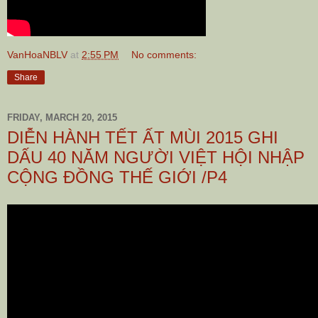
VanHoaNBLV
at
2:55 PM
No comments:
Share
FRIDAY, MARCH 20, 2015
DIỄN HÀNH TẾT ẤT MÙI 2015 GHI
DẤU 40 NĂM NGƯỜI VIỆT HỘI NHẬP
CỘNG ĐỒNG THẾ GIỚI /P4