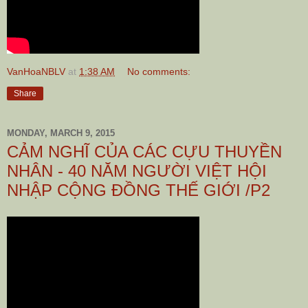
VanHoaNBLV
at
1:38 AM
No comments:
Share
MONDAY, MARCH 9, 2015
CẢM NGHĨ CỦA CÁC CỰU THUYỀN
NHÂN - 40 NĂM NGƯỜI VIỆT HỘI
NHẬP CỘNG ĐỒNG THẾ GIỚI /P2