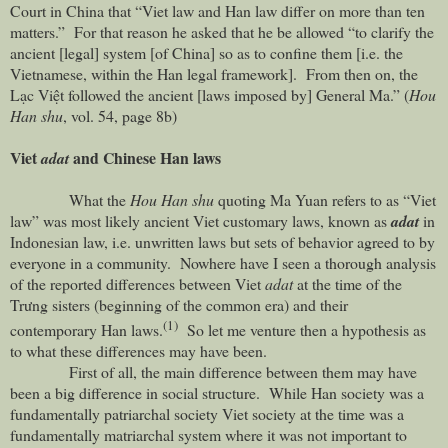
Court
in
China
that “Viet law and Han law differ on more than ten
matters.” For that reason he asked that he be allowed “to clarify the
ancient [legal] system [of
China
] so as to confine them [i.e. the
Vietnamese, within the Han legal framework]. From then on, the
Lạc Việt followed the ancient [laws imposed by] General Ma.” (
Hou
Han shu
, vol. 54, page 8b)
Viet
and Chinese Han laws
adat
What the
Hou Han shu
quoting Ma Yuan refers to as “Viet
law” was most likely ancient Viet customary laws, known as
adat
in
Indonesian law, i.e. unwritten laws but sets of behavior agreed to by
everyone in a community. Nowhere have I seen a thorough analysis
of the reported differences between Viet
adat
at the time of the
Trưng sisters (beginning of the common era) and their
(1)
contemporary Han laws.
So let me venture then a hypothesis as
to what these differences may have been.
First of all, the main difference between them may have
been a big difference in social structure. While Han society was a
fundamentally patriarchal society Viet society at the time was a
fundamentally matriarchal system where it was not important to