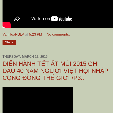
VanHoaNBLV
at
5:23 PM
No comments:
Share
THURSDAY, MARCH 19, 2015
DIỄN HÀNH TẾT ẤT MÙI 2015 GHI
DẤU 40 NĂM NGƯỜI VIỆT HỘI NHẬP
CỘNG ĐỒNG THẾ GIỚI /P3..