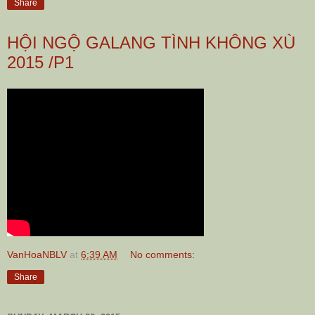
Share
HỘI NGỘ GALANG TÌNH KHÔNG XÙ
2015 /P1
VanHoaNBLV
at
6:39 AM
No comments:
Share