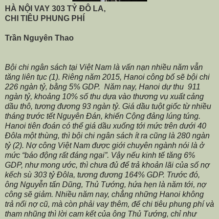
HÀ NỘI VAY 303 TỶ ĐÔ LA,
CHI TIÊU PHUNG PHÍ
Trần Nguyên Thao
Bội chi ngân sách tại Việt Nam là vấn nạn nhiều năm vẫn
tăng liên tục (1). Riêng năm 2015, Hanoi công bố sẽ bội chi
226 ngàn tỷ, bằng 5% GDP. Năm nay, Hanoi dự thu 911
ngàn tỷ, khoảng 10% số thu dựa vào thương vụ xuất cảng
dầu thô, tương đương 93 ngàn tỷ. Giá dầu tuột giốc từ nhiều
tháng trước tết Nguyên Đán, khiến Cộng đảng lúng túng.
Hanoi tiên đoán có thể giá dầu xuống tới mức trên dưới 40
Đôla một thùng, thì bội chi ngân sách ít ra cũng là 280 ngàn
tỷ (2). Nợ công Việt Nam được giới chuyên ngành nói là ở
mức “báo động rất đáng ngại”. Vậy nếu kinh tế tăng 6%
GDP, như mong ước, thì chưa đủ để trả khoản lãi của số nợ
kếch sù 303 tỷ Đôla, tương đương 164% GDP. Trước đó,
ông Nguyễn tấn Dũng, Thủ Tướng, hứa hẹn là năm tới, nợ
công sẽ giảm. Nhiều năm nay, chẳng những Hanoi không
trả nổi nợ cũ, mà còn phải vay thêm, để chi tiêu phung phí và
tham nhũng thì lời cam kết của ông Thủ Tướng, chỉ như