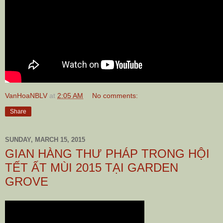
VanHoaNBLV
at
2:05 AM
No comments:
Share
SUNDAY, MARCH 15, 2015
GIAN HÀNG THƯ PHÁP TRONG HỘI
TẾT ẤT MÙI 2015 TẠI GARDEN
GROVE