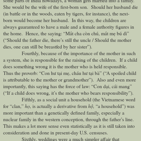
some parts of
India
nowadays, a woman gets married into a family.
She would be the wife of the first-born son. Should her husband die
(in battle or in the woods, eaten by tigers, for instance), the next-
born would become her husband. In this way, the children are
always guaranteed to have a male and a female authority figures in
the home. Hence, the saying: “Mất cha còn chú, mất mẹ bú dì”
(“Should the father die, there’s still the uncle / Should the mother
dies, one can still be breastfed by her sister”).
Fourthly, because of the importance of the mother in such
a system, she is responsible for the raising of the children. If a child
does something wrong it is the mother who is held responsible.
Thus the proverb: “Con hư tại mẹ, cháu hư tại bà” (“A spoiled child
is attributable to the mother or grandmother”). Also and even more
importantly, this saying has the force of law: “Con dại, cái mang”
(“If a child does wrong, it’s the mother who bears responsibility”).
Fifthly, as a social unit a household (the Vietnamese word
for “clan,”
họ,
is actually a derivative from
hộ,
“a household”) was
more important than a genetically defined family, especially a
nuclear family in the western conception, through the father’s line.
This makes a lot more sense even statistically as it is still taken into
consideration and done in present-day
U.S.
censuses.
Sixthly, weddings were a much simpler affair that