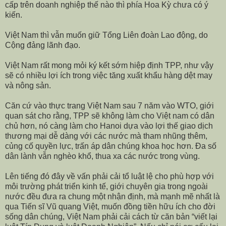
c
ấ
p trên doanh nghi
ệ
p th
ế
nào thì phía Hoa Kỳ ch
ư
a có ý
ki
ế
n.
Việ
t Nam thì v
ẫ
n
muốn giữ
T
ổ
ng Liên đoàn Lao đ
ộ
ng, do
Cộng đ
ả
ng lãnh đ
ạ
o.
Việt Nam rất mong mỏi ký kết sớm hiệp định TPP, như vậy
sẽ có nhiều lợi ích trong việc tăng xuất khẩu hàng dệt may
và nông sản.
Căn cứ vào thực trang Việt Nam sau 7 năm vào WTO, giới
quan sát cho rằng, TPP sẽ không làm cho Việt nam có dân
chủ hơn, nó càng làm cho Hanoi dựa vào lợi thế giao dịch
thương mại dễ dàng với các nước mà tham nhũng thêm,
củng cố quyền lực, trấn áp dân chúng khoa học hơn. Đa số
dân lành vẫn nghèo khổ, thua xa các nước trong vùng.
Lên tiếng đó đây về vấn phải cải tổ luật lệ cho phù hợp với
môi trường phát triển kinh tế, giới chuyên gia trong ngoài
nước đều đưa ra chung một nhận định, mà mạnh mẽ nhất là
qua Tiến sĩ Vũ quang Việt, muốn đồng tiền hữu ích cho đời
sống dân chúng, Việt Nam phải cải cách từ căn bản “viết lại