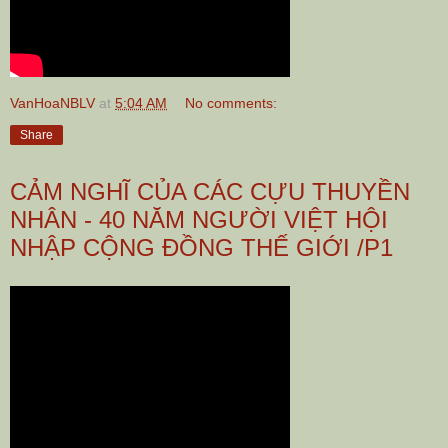
VanHoaNBLV
at
5:04 AM
No comments:
Share
CẢM NGHĨ CỦA CÁC CỰU THUYỀN
NHÂN - 40 NĂM NGƯỜI VIỆT HỘI
NHẬP CỘNG ĐỒNG THẾ GIỚI /P1