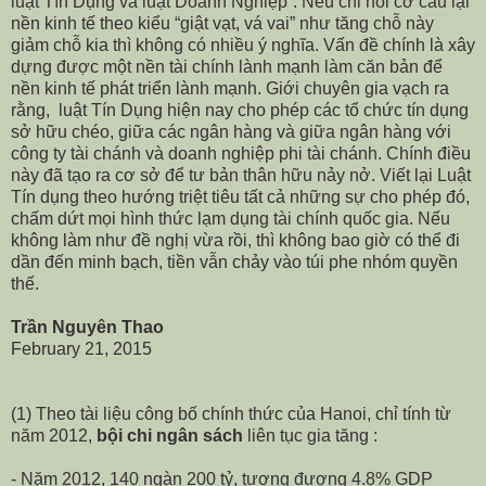
luật Tín Dụng và luật Doanh Nghiệp”. Nếu chỉ nói cơ cấu lại
nền kinh tế theo kiểu “giật vạt, vá vai” như tăng chỗ này
giảm chỗ kia thì không có nhiều ý nghĩa. Vấn đề chính là xây
dựng được một nền tài chính lành mạnh làm căn bản để
nền kinh tế phát triển lành mạnh. Giới chuyên gia vạch ra
rằng, luật Tín Dụng hiện nay cho phép các tổ chức tín dụng
sở hữu chéo, giữa các ngân hàng và giữa ngân hàng với
công ty tài chánh và doanh nghiệp phi tài chánh. Chính điều
này đã tạo ra cơ sở để tư bản thân hữu nảy nở. Viết lại Luật
Tín dụng theo hướng triệt tiêu tất cả những sự cho phép đó,
chấm dứt mọi hình thức lạm dụng tài chính quốc gia. Nếu
không làm như đề nghị vừa rồi, thì không bao giờ có thể đi
dần đến minh bạch, tiền vẫn chảy vào túi phe nhóm quyền
thế.
Trần Nguyên Thao
February 21, 2015
(1) Theo tài liệu công bố chính thức của Hanoi, chỉ tính từ
năm 2012,
bội chi ngân sách
liên tục gia tăng :
- Năm 2012, 140 ngàn 200 tỷ, tương đương 4.8% GDP