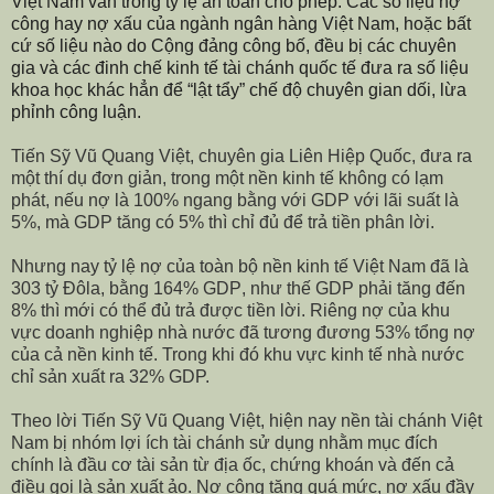
Việt Nam vẫn trong tỷ lệ an toàn cho phép. Các số liệu nợ
công hay nợ xấu của ngành ngân hàng Việt Nam, hoặc bất
cứ số liệu nào do Cộng đảng công bố, đều bị các chuyên
gia và các đinh chế kinh tế tài chánh quốc tế đưa ra số liệu
khoa học khác hẳn để “lật tẩy” chế độ chuyên gian dối, lừa
phỉnh công luận.
Tiến Sỹ Vũ Quang Việt, chuyên gia Liên Hiệp Quốc, đưa ra
một thí dụ đơn giản, trong một nền kinh tế không có lạm
phát, nếu nợ là 100% ngang bằng với GDP với lãi suất là
5%
, mà
GDP tăng
có
5%
thì
chỉ đủ để trả tiền phân l
ời
.
Nhưng
nay tỷ lệ nợ của toàn bộ nền kinh tế
Việt Nam đã là
303 tỷ Đôla,
bằng 164% GDP
, như thế
GDP
phải
tăng
đến
8% thì mới có thể
đủ
trả được
tiền
l
ời
. Riêng nợ của khu
vực doanh nghiệp nhà nước đã tương đương 53% tổng nợ
của cả nền kinh tế. Trong khi đó khu vực kinh tế nhà nước
chỉ sản xuất ra 32% GDP.
Theo lời Tiến Sỹ Vũ Quang Việt, hiện nay nền tài chánh Việt
Nam bị nhóm lợi ích tài chánh sử dụng nhằm mục đích
chính là đầu cơ tài sản từ địa ốc, chứng khoán và đến cả
điều gọi là sản xuất ảo. Nợ công tăng quá mức, nợ xấu đầy