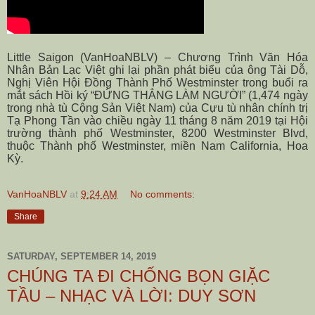
Little Saigon (VanHoaNBLV) – Chương Trình Văn Hóa
Nhân Bản Lạc Việt ghi lại phần phát biểu của ông Tài Dỗ,
Nghị Viên Hội Đồng Thành Phố Westminster trong buổi ra
mắt sách Hồi ký “ĐỨNG THẲNG LÀM NGƯỜI” (1,474 ngày
trong nhà tù Cộng Sản Việt Nam) của Cựu tù nhân chính trị
Tạ Phong Tần vào chiều ngày 11 tháng 8 năm 2019 tại Hội
trường thành phố Westminster, 8200 Westminster Blvd,
thuộc Thành phố Westminster, miền Nam California, Hoa
Kỳ.
VanHoaNBLV
at
9:24 AM
No comments:
Share
SATURDAY, SEPTEMBER 14, 2019
CHÚNG TA ĐI CHỐNG BỌN GIẶC
TẦU – NHẠC VÀ LỜI: DUY SƠN