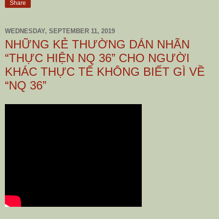
Share
WEDNESDAY, SEPTEMBER 11, 2019
NHỮNG KẺ THƯỜNG DÁN NHÃN
“THỰC HIỆN NQ 36” CHO NGƯỜI
KHÁC THỰC TẾ KHÔNG BIẾT GÌ VỀ
“NQ 36”