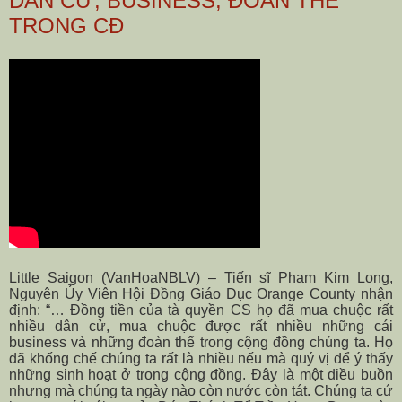
DÂN CỬ, BUSINESS, ĐOÀN THỂ
TRONG CĐ
Little Saigon (VanHoaNBLV) – Tiến sĩ Phạm Kim Long,
Nguyên Ủy Viên Hội Đồng Giáo Dục Orange County nhận
định: “… Đồng tiền của tà quyền CS họ đã mua chuộc rất
nhiều dân cử, mua chuộc được rất nhiều những cái
business và những đoàn thể trong cộng đồng chúng ta. Họ
đã khống chế chúng ta rất là nhiều nếu mà quý vị để ý thấy
những sinh hoạt ở trong cộng đồng. Đây là một diều buồn
nhưng mà chúng ta ngày nào còn nước còn tát. Chúng ta cứ