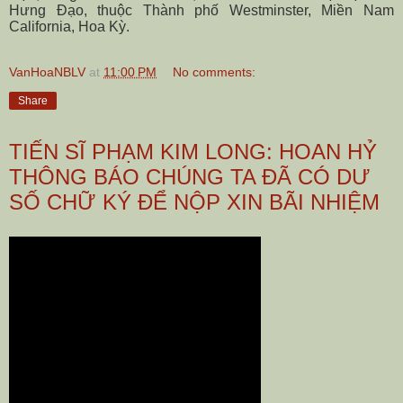
Hưng Đạo, thuộc Thành phố Westminster, Miền Nam
California, Hoa Kỳ.
VanHoaNBLV
at
11:00 PM
No comments:
Share
TIẾN SĨ PHẠM KIM LONG: HOAN HỶ
THÔNG BÁO CHÚNG TA ĐÃ CÓ DƯ
SỐ CHỮ KÝ ĐỂ NỘP XIN BÃI NHIỆM