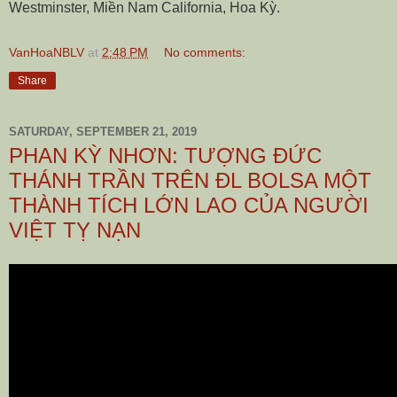
Westminster, Miền Nam California, Hoa Kỳ.
VanHoaNBLV
at
2:48 PM
No comments:
Share
SATURDAY, SEPTEMBER 21, 2019
PHAN KỲ NHƠN: TƯỢNG ĐỨC
THÁNH TRẦN TRÊN ĐL BOLSA MỘT
THÀNH TÍCH LỚN LAO CỦA NGƯỜI
VIỆT TỴ NẠN