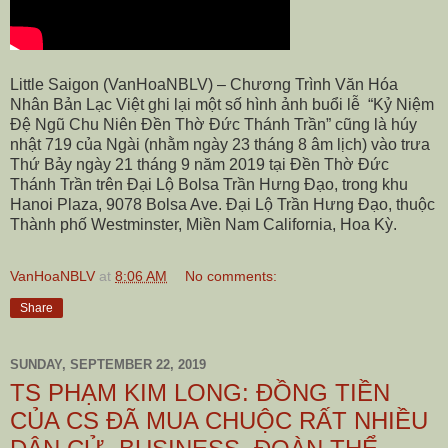
Little Saigon (VanHoaNBLV) – Chương Trình Văn Hóa
Nhân Bản Lạc Việt ghi lại một số hình ảnh buổi lễ “Kỷ Niệm
Đệ Ngũ Chu Niên Đền Thờ Đức Thánh Trần” cũng là húy
nhật 719 của Ngài (nhằm ngày 23 tháng 8 âm lịch) vào trưa
Thứ Bảy ngày 21 tháng 9 năm 2019 tại Đền Thờ Đức
Thánh Trần trên Đại Lộ Bolsa Trần Hưng Đạo, trong khu
Hanoi Plaza,
9078 Bolsa Ave
. Đại Lộ Trần Hưng Đạo, thuộc
Thành phố Westminster, Miền Nam California, Hoa Kỳ.
VanHoaNBLV
at
8:06 AM
No comments:
Share
SUNDAY, SEPTEMBER 22, 2019
TS PHẠM KIM LONG: ĐỒNG TIỀN
CỦA CS ĐÃ MUA CHUỘC RẤT NHIỀU