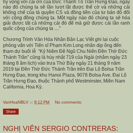
hy vọng với cái ơn của Đức Thánh Tổ Trần Hưng Đạo, ngày
nào đó chúng ta sẽ lần lượt lật được thế cờ và những cái
khống chế của tà quyền CS và đồng tiền của tư bản đỏ đối
với cộng đồng chúng ta. Một ngày nào đó chúng ta sẽ hóa
giải được tất cả những cái đó để mà giữ được cái lằn ranh
quốc cộng của chúng ta …”
Chương Trình Văn Hóa Nhân Bản Lạc Việt ghi lại cuộc
phỏng vấn với Tiến sĩ Phạm Kim Long nhân dịp ông đến
tham dự buổi lễ “Kỷ Niệm Đệ Ngũ Chu Niên Đền Thờ Đức
Thánh Trần” cũng là húy nhật 719 của Ngài (nhằm ngày 23
tháng 8 âm lịch) vào trưa Thứ Bảy ngày 21 tháng 9 năm
2019 tại Đền Thờ Đức Thánh Trần trên Đại Lộ Bolsa Trần
Hưng Đạo, trong khu Hanoi Plaza,
9078 Bolsa Ave
. Đại Lộ
Trần Hưng Đạo, thuộc Thành phố Westminster, Miền Nam
California, Hoa Kỳ.
VanHoaNBLV
at
9:12 PM
No comments:
Share
NGHỊ VIÊN SERGIO CONTRERAS: