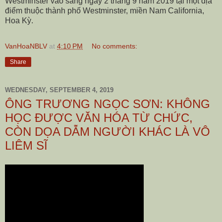
Westminster vào sáng ngày 2 tháng 9 năm 2019 tại một địa
điểm thuộc thành phố Westminster, miền Nam California,
Hoa Kỳ.
VanHoaNBLV
at
4:10 PM
No comments:
Share
WEDNESDAY, SEPTEMBER 4, 2019
ÔNG TRƯƠNG NGỌC SƠN: KHÔNG
HỌC ĐƯỢC VĂN HÓA TỪ CHỨC,
CÒN DỌA DẪM NGƯỜI KHÁC LÀ VÔ
LIÊM SĨ