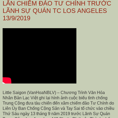
LẤN CHIẾM ĐẢO TƯ CHÍNH TRƯỚC
LÃNH SỰ QUÁN TC LOS ANGELES
13/9/2019
Little Saigon (VanHoaNBLV) – Chương Trình Văn Hóa
Nhân Bản Lạc Việt ghi lại hình ảnh cuộc biểu tình chống
Trung Cộng đưa tàu chiến đến xâm chiếm đảo Tư Chính do
Liên Ủy Ban Chống Cộng Sản và Tay Sai tổ chức vào chiều
Thứ Sáu ngày 13 tháng 9 năm 2019 trước Lãnh Sự Quán