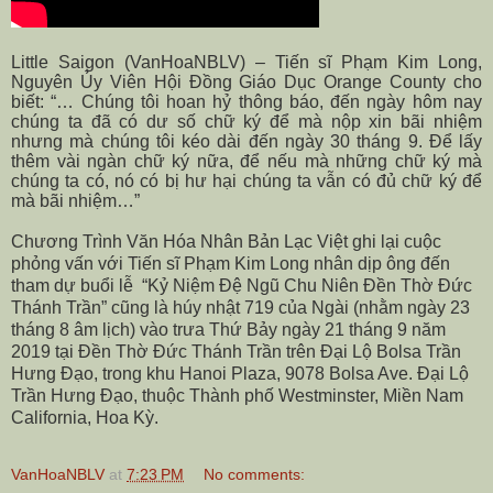
Little Saigon (VanHoaNBLV) – Tiến sĩ Phạm Kim Long,
Nguyên Ủy Viên Hội Đồng Giáo Dục Orange County cho
biết: “… Chúng tôi hoan hỷ thông báo, đến ngày hôm nay
chúng ta đã có dư số chữ ký để mà nộp xin bãi nhiệm
nhưng mà chúng tôi kéo dài đến ngày 30 tháng 9. Để lấy
thêm vài ngàn chữ ký nữa, để nếu mà những chữ ký mà
chúng ta có, nó có bị hư hại chúng ta vẫn có đủ chữ ký để
mà bãi nhiệm…”
Chương Trình Văn Hóa Nhân Bản Lạc Việt ghi lại cuộc
phỏng vấn với Tiến sĩ Phạm Kim Long nhân dịp ông đến
tham dự buổi lễ “Kỷ Niệm Đệ Ngũ Chu Niên Đền Thờ Đức
Thánh Trần” cũng là húy nhật 719 của Ngài (nhằm ngày 23
tháng 8 âm lịch) vào trưa Thứ Bảy ngày 21 tháng 9 năm
2019 tại Đền Thờ Đức Thánh Trần trên Đại Lộ Bolsa Trần
Hưng Đạo, trong khu Hanoi Plaza,
9078 Bolsa Ave
. Đại Lộ
Trần Hưng Đạo, thuộc Thành phố Westminster, Miền Nam
California, Hoa Kỳ.
VanHoaNBLV
at
7:23 PM
No comments: