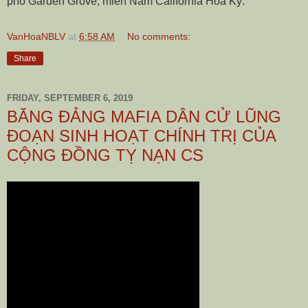
phố Garden Grove, miền Nam California Hoa Kỳ.
VanHoaNBLV
at
6:58 AM
No comments:
Share
FRIDAY, SEPTEMBER 6, 2019
BĂNG ĐẢNG MAFIA DÂN CỬ LŨNG
ĐOẠN SINH HOẠT CHÍNH TRỊ CỦA
CỘNG ĐỒNG TỴ NẠN CS