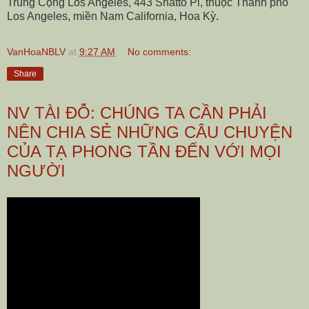
Trung Cộng Los Angeles, 443 Shatto Pl, thuộc Thành phố
Los Angeles, miền Nam California, Hoa Kỳ.
VanHoaNBLV
at
9:27 AM
No comments:
Share
NV TÀI ĐỖ: CHÚNG TA CẦN PHẢI
NÊN CHIA SẺ NHỮNG CÂU CHUYỆN
CỦA TẠ PHONG TẦN ĐẾN VỚI MỌI
NGƯỜI