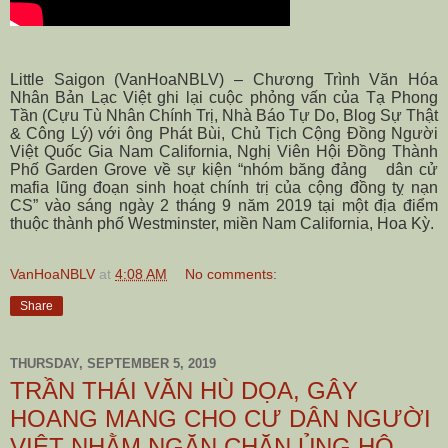
Little Saigon (VanHoaNBLV) – Chương Trình Văn Hóa
Nhân Bản Lạc Việt ghi lại cuộc phỏng vấn của Tạ Phong
Tần (Cựu Tù Nhân Chính Trị, Nhà Báo Tự Do, Blog Sự Thật
& Công Lý) với ông Phát Bùi, Chủ Tịch Cộng Đồng Người
Việt Quốc Gia Nam California, Nghị Viên Hội Đồng Thành
Phố Garden Grove về sự kiện “nhóm băng đảng
dân cử
mafia lũng đoạn sinh hoạt chính trị của cộng đồng tỵ nạn
CS” vào sáng ngày 2 tháng 9 năm 2019 tại một địa điểm
thuộc thành phố Westminster, miền Nam California, Hoa Kỳ.
VanHoaNBLV
at
4:08 AM
No comments:
Share
THURSDAY, SEPTEMBER 5, 2019
TRẦN THÁI VĂN HÙ DỌA, GÂY
HOANG MANG CHO CƯ DÂN NGƯỜI
VIỆT NHẰM NGĂN CHẶN ỦNG HỘ