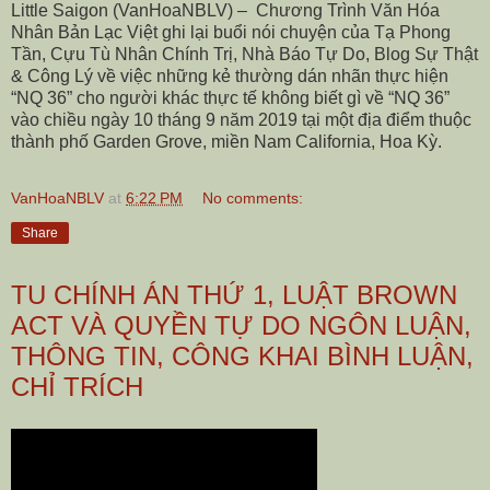
Little Saigon (VanHoaNBLV) – Chương Trình Văn Hóa
Nhân Bản Lạc Việt ghi lại buổi nói chuyện của Tạ Phong
Tần, Cựu Tù Nhân Chính Trị, Nhà Báo Tự Do, Blog Sự Thật
& Công Lý về việc những kẻ thường dán nhãn thực hiện
“NQ 36” cho người khác thực tế không biết gì về “NQ 36”
vào chiều ngày 10 tháng 9 năm 2019 tại một địa điểm thuộc
thành phố Garden Grove, miền Nam California, Hoa Kỳ.
VanHoaNBLV
at
6:22 PM
No comments:
Share
TU CHÍNH ÁN THỨ 1, LUẬT BROWN
ACT VÀ QUYỀN TỰ DO NGÔN LUẬN,
THÔNG TIN, CÔNG KHAI BÌNH LUẬN,
CHỈ TRÍCH