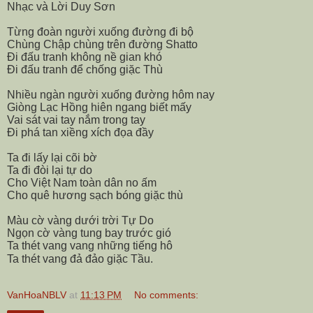
Nhạc và Lời Duy Sơn
Từng đoàn người xuống đường đi bộ
Chùng Chập chùng trên đường Shatto
Đi đấu tranh không nề gian khó
Đi đấu tranh để chống giặc Thù
Nhiều ngàn người xuống đường hôm nay
Giòng Lạc Hồng hiên ngang biết mấy
Vai sát vai tay nắm trong tay
Đi phá tan xiềng xích đọa đầy
Ta đi lấy lại cõi bờ
Ta đi đòi lại tự do
Cho Việt Nam toàn dân no ấm
Cho quê hương sạch bóng giặc thù
Màu cờ vàng dưới trời Tự Do
Ngọn cờ vàng tung bay trước gió
Ta thét vang vang những tiếng hô
Ta thét vang đả đảo giặc Tầu.
VanHoaNBLV
at
11:13 PM
No comments: