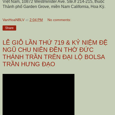
Việt Nam, 10872 Westminster Ave. Ste.# 214-215, thuộc
Thành phố Garden Grove, miền Nam California, Hoa Kỳ.
VanHoaNBLV
at
2:04 PM
No comments:
Share
LỄ GIỖ LẦN THỨ 719 & KỶ NIỆM ĐỆ
NGŨ CHU NIÊN ĐỀN THỜ ĐỨC
THÁNH TRẦN TRÊN ĐẠI LỘ BOLSA
TRẦN HƯNG ĐẠO