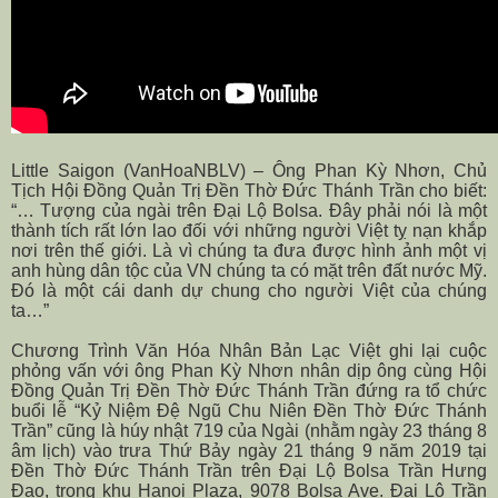
Little Saigon (VanHoaNBLV) – Ông Phan Kỳ Nhơn, Chủ
Tịch Hội Đồng Quản Trị Đền Thờ Đức Thánh Trần cho biết:
“… Tượng của ngài trên Đại Lộ Bolsa. Đây phải nói là một
thành tích rất lớn lao đối với những người Việt tỵ nạn khắp
nơi trên thế giới. Là vì chúng ta đưa được hình ảnh một vị
anh hùng dân tộc của VN chúng ta có mặt trên đất nước Mỹ.
Đó là một cái danh dự chung cho người Việt của chúng
ta…”
Chương Trình Văn Hóa Nhân Bản Lạc Việt ghi lại cuộc
phỏng vấn với ông Phan Kỳ Nhơn nhân dịp ông cùng Hội
Đồng Quản Trị Đền Thờ Đức Thánh Trần đứng ra tổ chức
buổi lễ “Kỷ Niệm Đệ Ngũ Chu Niên Đền Thờ Đức Thánh
Trần” cũng là húy nhật 719 của Ngài (nhằm ngày 23 tháng 8
âm lịch) vào trưa Thứ Bảy ngày 21 tháng 9 năm 2019 tại
Đền Thờ Đức Thánh Trần trên Đại Lộ Bolsa Trần Hưng
Đạo, trong khu Hanoi Plaza,
9078 Bolsa Ave
. Đại Lộ Trần