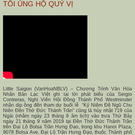
TÔI ỦNG HỘ QUÝ VỊ
Little Saigon (VanHoaNBLV) – Chương Trình Văn Hóa
Nhân Bản Lạc Việt ghi lại lời phát biểu của Sergio
Contreras, Nghị Viên Hội Đồng Thành Phố Westminster
nhân dịp ông đến tham dự buổi lễ
“Kỷ Niệm Đệ Ngũ Chu
Niên Đền Thờ Đức Thánh Trần” cũng là húy nhật 719 của
Ngài (nhằm ngày 23 tháng 8 âm lịch) vào trưa Thứ Bảy
ngày 21 tháng 9 năm 2019 tại Đền Thờ Đức Thánh Trần
trên Đại Lộ Bolsa Trần Hưng Đạo, trong khu Hanoi Plaza,
9078 Bolsa Ave
. Đại Lộ Trần Hưng Đạo, thuộc Thành phố