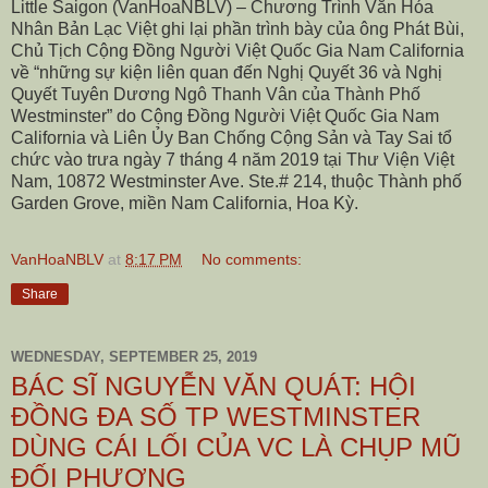
Little Saigon (VanHoaNBLV) –
Chương Trình Văn Hóa
Nhân Bản Lạc Việt ghi lại phần trình bày của ông Phát Bùi,
Chủ Tịch Cộng Đồng Người Việt Quốc Gia Nam California
về “những sự kiện liên quan đến Nghị Quyết 36 và Nghị
Quyết Tuyên Dương Ngô Thanh Vân của Thành Phố
Westminster” do Cộng Đồng Người Việt Quốc Gia Nam
California và Liên Ủy Ban Chống Cộng Sản và Tay Sai tổ
chức vào trưa ngày 7 tháng 4 năm 2019 tại Thư Viện Việt
Nam, 10872 Westminster Ave. Ste.# 214, thuộc Thành phố
Garden Grove, miền Nam California, Hoa Kỳ.
VanHoaNBLV
at
8:17 PM
No comments:
Share
WEDNESDAY, SEPTEMBER 25, 2019
BÁC SĨ NGUYỄN VĂN QUÁT: HỘI
ĐỒNG ĐA SỐ TP WESTMINSTER
DÙNG CÁI LỐI CỦA VC LÀ CHỤP MŨ
ĐỐI PHƯƠNG