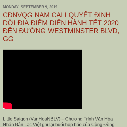
MONDAY, SEPTEMBER 9, 2019
CĐNVQG NAM CALI QUYẾT ĐỊNH
DỜI ĐỊA ĐIỂM DIỄN HÀNH TẾT 2020
ĐẾN ĐƯỜNG WESTMINSTER BLVD,
GG
Little Saigon (VanHoaNBLV) – Chương Trình Văn Hóa
Nhân Bản Lạc Việt ghi lại buổi họp báo của Cộng Đồng