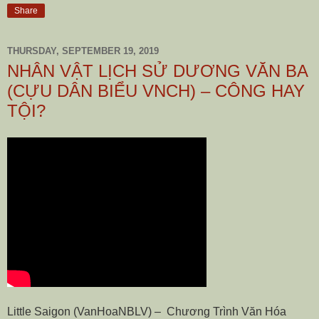
Share
THURSDAY, SEPTEMBER 19, 2019
NHÂN VẬT LỊCH SỬ DƯƠNG VĂN BA
(CỰU DÂN BIỂU VNCH) – CÔNG HAY
TỘI?
Little Saigon (VanHoaNBLV) – Chương Trình Văn Hóa