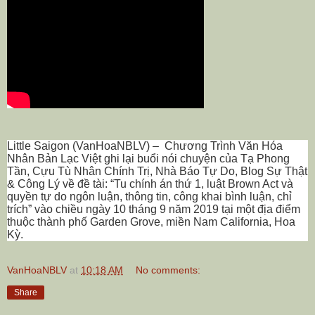
Little Saigon (VanHoaNBLV) –
Chương Trình Văn Hóa
Nhân Bản Lạc Việt ghi lại buổi nói chuyện của Tạ Phong
Tần, Cựu Tù Nhân Chính Trị, Nhà Báo Tự Do, Blog Sự Thật
& Công Lý về đề tài: “Tu chính án thứ 1, luật Brown Act và
quyền tự do ngôn luận, thông tin, công khai bình luận, chỉ
trích” vào chiều ngày 10 tháng 9 năm 2019 tại một địa điểm
thuộc thành phố Garden Grove, miền Nam California, Hoa
Kỳ.
VanHoaNBLV
at
10:18 AM
No comments:
Share