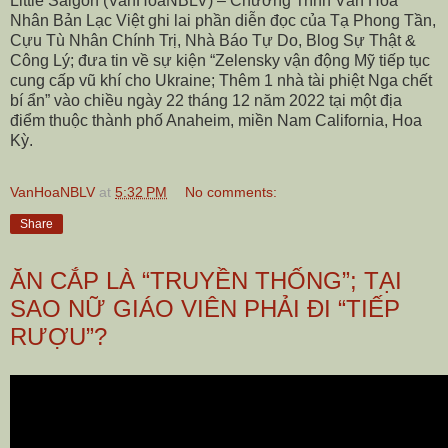
Little Saigon (VanHoaNBLV) – Chương Trình Văn Hóa
Nhân Bản Lạc Việt ghi lai phần diễn đọc của Tạ Phong Tần,
Cựu Tù Nhân Chính Trị, Nhà Báo Tự Do, Blog Sự Thật &
Công Lý; đưa tin về sự kiện “Zelensky vận động Mỹ tiếp tục
cung cấp vũ khí cho Ukraine; Thêm 1 nhà tài phiệt Nga chết
bí ẩn” vào chiều ngày 22 tháng 12 năm 2022 tại một địa
điểm thuộc thành phố Anaheim, miền Nam California, Hoa
Kỳ.
VanHoaNBLV
at
5:32 PM
No comments:
Share
ĂN CẮP LÀ “TRUYỀN THỐNG”; TẠI
SAO NỮ GIÁO VIÊN PHẢI ĐI “TIẾP
RƯỢU”?