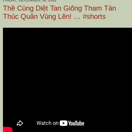
FRIDAY, DECEMBER 30, 2022
Thề Cùng Diệt Tan Giống Tham Tàn
Thúc Quân Vùng Lên! … #shorts