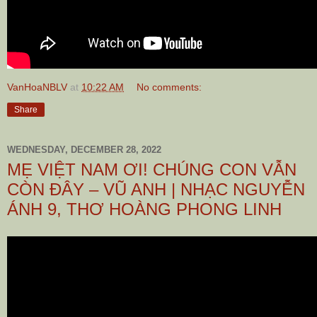
VanHoaNBLV
at
10:22 AM
No comments:
Share
WEDNESDAY, DECEMBER 28, 2022
MẸ VIỆT NAM ƠI! CHÚNG CON VẪN
CÒN ĐÂY – VŨ ANH | NHẠC NGUYỄN
ÁNH 9, THƠ HOÀNG PHONG LINH