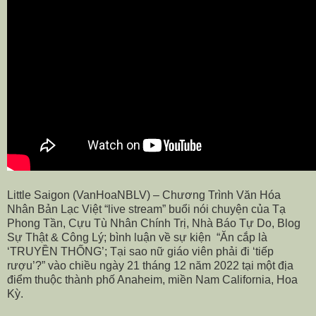
Little Saigon (VanHoaNBLV) – Chương Trình Văn Hóa
Nhân Bản Lạc Việt “live stream” buổi nói chuyện của Tạ
Phong Tần, Cựu Tù Nhân Chính Trị, Nhà Báo Tự Do, Blog
Sự Thật & Công Lý; bình luận về sự kiện
“Ăn cắp là
‘TRUYỀN THỐNG’; Tại sao nữ giáo viên phải đi ‘tiếp
rượu’?” vào chiều ngày 21 tháng 12 năm 2022 tại một địa
điểm thuộc thành phố Anaheim, miền Nam California, Hoa
Kỳ.