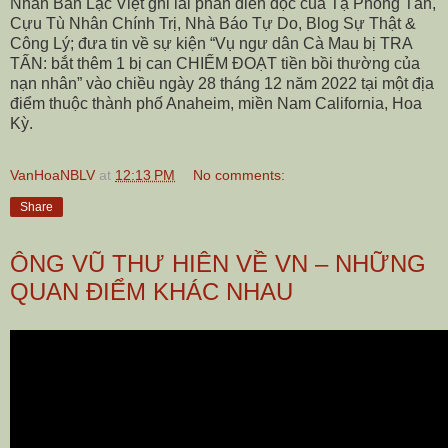
Nhân Bản Lạc Việt ghi lai phần diễn đọc của Tạ Phong Tần,
Cựu Tù Nhân Chính Trị, Nhà Báo Tự Do, Blog Sự Thật &
Công Lý; đưa tin về sự kiện “Vụ ngư dân Cà Mau bị TRA
TẤN: bắt thêm 1 bị can CHIẾM ĐOẠT tiền bồi thường của
nạn nhân” vào chiều ngày 28 tháng 12 năm 2022 tại một địa
điểm thuộc thành phố Anaheim, miền Nam California, Hoa
Kỳ.
VanHoaNBLV
at
12:13 PM
No comments:
Share
ÔNG VŨ THƯ HIÊN VỀ VN – NHỮNG
QUAN ĐIỂM KHÁC NHAU