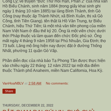
Công Lý; về truyện “Bức Thư Hối Hận, Phần 2” của nhà văn
Hồ Biểu Chánh, sinh năm 1884 (trong giấy khai sinh ghi
ngày 1 tháng 10 năm 1885) tại làng Bình Thành, tỉnh Gò
Công (nay thuộc ấp Thành Nhứt, xã Bình Xuân, thị xã Gò
Công, tỉnh Tiền Giang). tên thật là Hồ Văn Trung, tự Biểu
Chánh, hiệu Thứ Tiên; là một nhà văn tiên phong của miền
Nam Việt Nam ở đầu thế kỷ 20. Ông là một viên chức dưới
thời Pháp thuộc và làm quan đến chức Đốc phủ sứ. Ông
mất ngày 4 tháng 9 năm 1958 tại Phú Nhuận, Gia Định; thọ
73 tuổi. Lăng mộ ông hiện nay được đặt ở đường Thống
Nhất, phường 11 quận Gò Vấp.
Phần diễn đọc của nhà báo Tạ Phong Tần được thực hiện
vào chiều ngày 22 tháng
12 năm 2022 tại một địa điểm
thuộc Thành phố Anaheim, miền Nam California, Hoa Kỳ.
VanHoaNBLV
at
2:58 AM
No comments:
Share
THURSDAY, DECEMBER 22, 2022