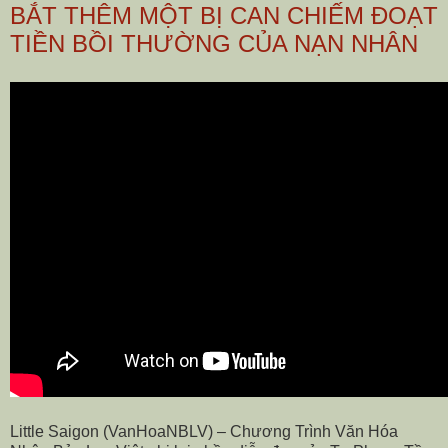
BẮT THÊM MỘT BỊ CAN CHIẾM ĐOẠT
TIỀN BỒI THƯỜNG CỦA NẠN NHÂN
Little Saigon (VanHoaNBLV) – Chương Trình Văn Hóa