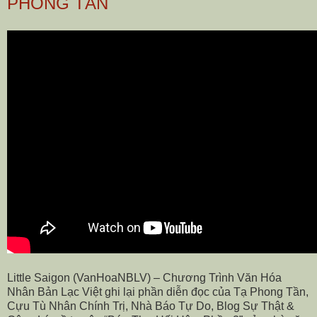
PHONG TẦN
Little Saigon (VanHoaNBLV) – Chương Trình Văn Hóa
Nhân Bản Lạc Việt ghi lại phần diễn đọc của Tạ Phong Tần,
Cựu Tù Nhân Chính Trị, Nhà Báo Tự Do, Blog Sự Thật &