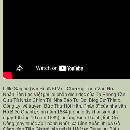
Little Saigon (VanHoaNBLV) – Chương Trình Văn Hóa
Nhân Bản Lạc Việt ghi lại phần diễn đọc của Tạ Phong Tần,
Cựu Tù Nhân Chính Trị, Nhà Báo Tự Do, Blog Sự Thật &
Công Lý; về truyện “Bức Thư Hối Hận, Phần 3” của nhà văn
Hồ Biểu Chánh, sinh năm 1884 (trong giấy khai sinh ghi
ngày 1 tháng 10 năm 1885) tại làng Bình Thành, tỉnh Gò
Công (nay thuộc ấp Thành Nhứt, xã Bình Xuân, thị xã Gò
Công, tỉnh Tiền Giang). tên thật là Hồ Văn Trung, tự Biểu