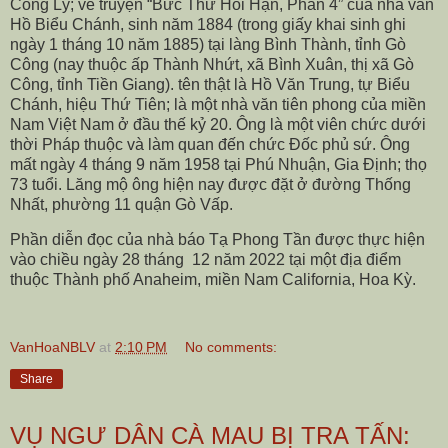
Công Lý; về truyện “Bức Thư Hối Hận, Phần 4” của nhà văn
Hồ Biểu Chánh, sinh năm 1884 (trong giấy khai sinh ghi
ngày 1 tháng 10 năm 1885) tại làng Bình Thành, tỉnh Gò
Công (nay thuộc ấp Thành Nhứt, xã Bình Xuân, thị xã Gò
Công, tỉnh Tiền Giang). tên thật là Hồ Văn Trung, tự Biểu
Chánh, hiệu Thứ Tiên; là một nhà văn tiên phong của miền
Nam Việt Nam ở đầu thế kỷ 20. Ông là một viên chức dưới
thời Pháp thuộc và làm quan đến chức Đốc phủ sứ. Ông
mất ngày 4 tháng 9 năm 1958 tại Phú Nhuận, Gia Định; thọ
73 tuổi. Lăng mộ ông hiện nay được đặt ở đường Thống
Nhất, phường 11 quận Gò Vấp.
Phần diễn đọc của nhà báo Tạ Phong Tần được thực hiện
vào chiều ngày 28 tháng
12 năm 2022 tại một địa điểm
thuộc Thành phố Anaheim, miền Nam California, Hoa Kỳ.
VanHoaNBLV
at
2:10 PM
No comments:
Share
VỤ NGƯ DÂN CÀ MAU BỊ TRA TẤN: