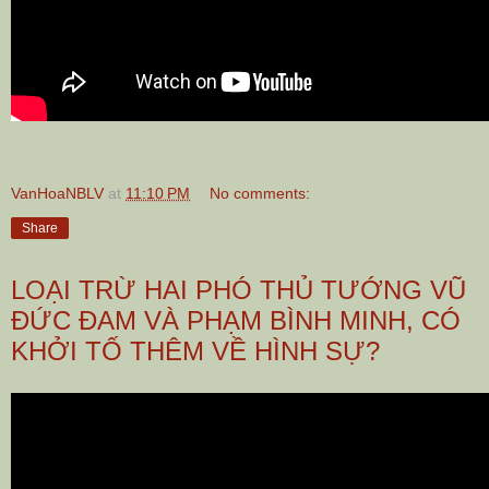
VanHoaNBLV
at
11:10 PM
No comments:
Share
LOẠI TRỪ HAI PHÓ THỦ TƯỚNG VŨ
ĐỨC ĐAM VÀ PHẠM BÌNH MINH, CÓ
KHỞI TỐ THÊM VỀ HÌNH SỰ?