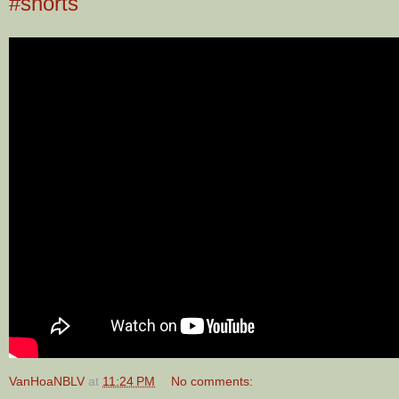
#shorts
VanHoaNBLV
at
11:24 PM
No comments: