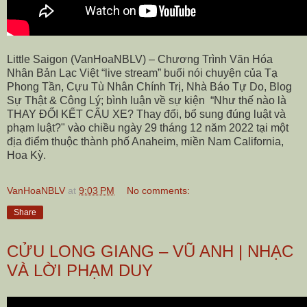
Little Saigon (VanHoaNBLV) – Chương Trình Văn Hóa
Nhân Bản Lạc Việt “live stream” buổi nói chuyện của Tạ
Phong Tần, Cựu Tù Nhân Chính Trị, Nhà Báo Tự Do, Blog
Sự Thật & Công Lý; bình luận về sự kiện
“Như thế nào là
THAY ĐỔI KẾT CẤU XE? Thay đổi, bổ sung đúng luật và
phạm luật?" vào chiều ngày 29 tháng 12 năm 2022 tại một
địa điểm thuộc thành phố Anaheim, miền Nam California,
Hoa Kỳ.
VanHoaNBLV
at
9:03 PM
No comments:
Share
CỬU LONG GIANG – VŨ ANH | NHẠC
VÀ LỜI PHẠM DUY