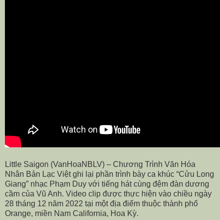
Little Saigon (VanHoaNBLV) – Chương Trình Văn Hóa
Nhân Bản Lạc Việt ghi lại phần trình bày ca khúc “Cửu Long
Giang” nhạc Phạm Duy với tiếng hát cùng đệm đàn dương
cầm của Vũ Anh. Video clip được thực hiện vào chiều ngày
28 tháng 12 năm 2022 tại một địa điểm thuộc thành phố
Orange, miền Nam California, Hoa Kỳ.