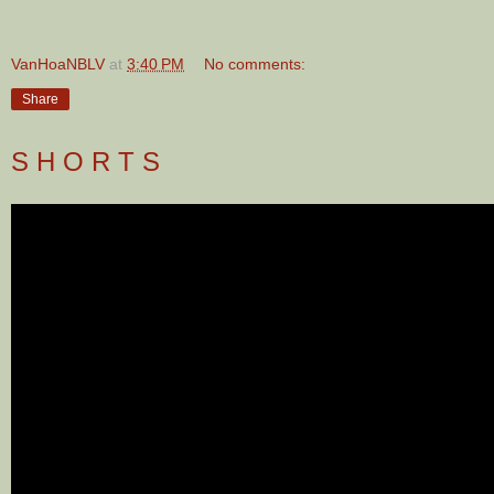
VanHoaNBLV
at
3:40 PM
No comments:
Share
S H O R T S