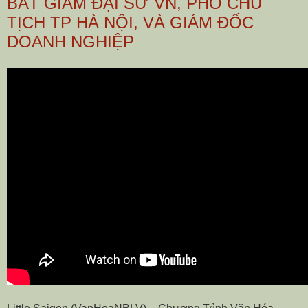
BẮT GIAM ĐẠI SỨ VN, PHÓ CHỦ
TỊCH TP HÀ NỘI, VÀ GIÁM ĐỐC
DOANH NGHIỆP