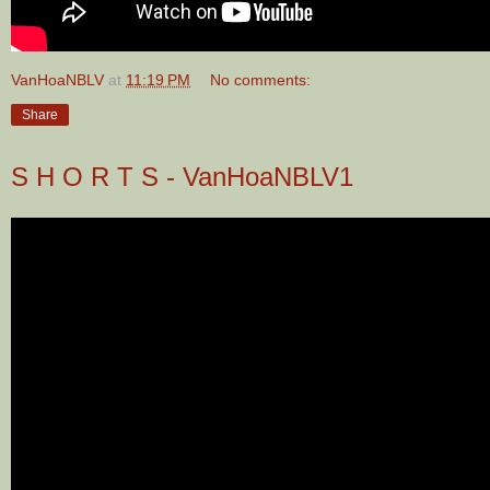
VanHoaNBLV
at
11:19 PM
No comments:
Share
S H O R T S - VanHoaNBLV1