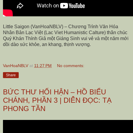
Little Saigon (VanHoaNBLV) – Chương Trình Văn Hóa
Nhân Bản Lạc Việt (Lac Viet Humanistic Calture) thân chúc
Quý Khán Thính Giả một Giáng Sinh vui vẻ và một năm mới
dồi dào sức khỏe, an khang, thịnh vượng.
VanHoaNBLV
at
11:27 PM
No comments:
Share
BỨC THƯ HỐI HẬN – HỒ BIỂU
CHÁNH, PHẦN 3 | DIỄN ĐỌC: TẠ
PHONG TẦN