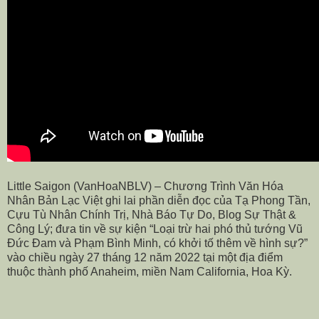
Little Saigon (VanHoaNBLV) – Chương Trình Văn Hóa
Nhân Bản Lạc Việt ghi lai phần diễn đọc của Tạ Phong Tần,
Cựu Tù Nhân Chính Trị, Nhà Báo Tự Do, Blog Sự Thật &
Công Lý; đưa tin về sự kiện “Loại trừ hai phó thủ tướng Vũ
Đức Đam và Phạm Bình Minh, có khởi tố thêm về hình sự?”
vào chiều ngày 27 tháng 12 năm 2022 tại một địa điểm
thuộc thành phố Anaheim, miền Nam California, Hoa Kỳ.