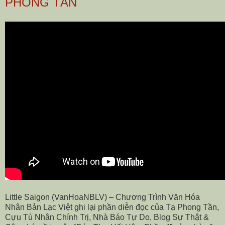
PHONG TẦN
Little Saigon (VanHoaNBLV) – Chương Trình Văn Hóa
Nhân Bản Lạc Việt ghi lại phần diễn đọc của Tạ Phong Tần,
Cựu Tù Nhân Chính Trị, Nhà Báo Tự Do, Blog Sự Thật &