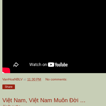
VanHoaNBLV
at
11:30 PM
No comments:
Share
Việt Nam, Việt Nam Muôn Đời …