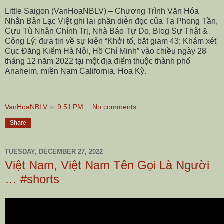
Little Saigon (VanHoaNBLV) – Chương Trình Văn Hóa
Nhân Bản Lạc Việt ghi lai phần diễn đọc của Tạ Phong Tần,
Cựu Tù Nhân Chính Trị, Nhà Báo Tự Do, Blog Sự Thật &
Công Lý; đưa tin về sự kiện “Khởi tố, bắt giam 43; Khám xét
Cục Đăng Kiểm Hà Nội, Hồ Chí Minh” vào chiều ngày 28
tháng 12 năm 2022 tại một địa điểm thuộc thành phố
Anaheim, miền Nam California, Hoa Kỳ.
VanHoaNBLV
at
9:51 PM
No comments:
Share
TUESDAY, DECEMBER 27, 2022
Việt Nam, Việt Nam Tên Gọi Là Người
… #shorts