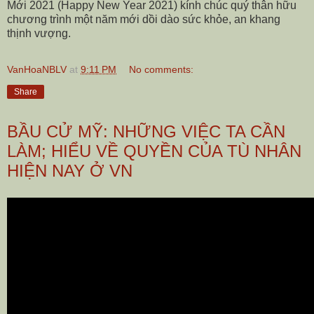
Mới 2021 (Happy New Year 2021) kính chúc quý thân hữu
chương trình một năm mới dồi dào sức khỏe, an khang
thịnh vượng.
VanHoaNBLV
at
9:11 PM
No comments:
Share
BẦU CỬ MỸ: NHỮNG VIỆC TA CẦN
LÀM; HIỂU VỀ QUYỀN CỦA TÙ NHÂN
HIỆN NAY Ở VN