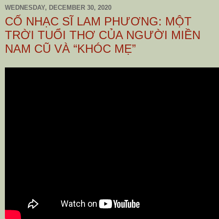
WEDNESDAY, DECEMBER 30, 2020
CỐ NHẠC SĨ LAM PHƯƠNG: MỘT
TRỜI TUỔI THƠ CỦA NGƯỜI MIỀN
NAM CŨ VÀ “KHÓC MẸ”