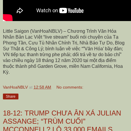
Little Saigon (VanHoaNBLV) – Chương Trình Văn Hóa
Nhân Bản Lạc Việt “live stream” buổi nói chuyện của Tạ
Phong Tần, Cựu Tù Nhân Chính Trị, Nhà Báo Tự Do, Blog
Sự Thật & Công Lý; bình luận về việc “”Văn Hóa’ bầy đàn;
VN tiếp tục thanh trừng phe phái; dối trá về tự do báo chí”
vào chiều ngày 18 tháng 12 năm 2020 tại một địa điểm
thuộc thành phố Garden Grove, miền Nam California, Hoa
Kỳ.
VanHoaNBLV
at
12:58 AM
No comments:
Share
18-12: TRUMP CHƯA ÂN XÁ JULIAN
ASSANGE; “TRÙM CUỐI”
MCCONNELL? LỘ 33,000 EMAILS