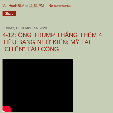
VanHoaNBLV
at
11:51 PM
No comments:
Share
FRIDAY, DECEMBER 4, 2020
4-12: ÔNG TRUMP THẮNG THÊM 4
TIỂU BANG NHỜ KIỆN; MỸ LẠI
“CHIẾN” TÀU CỘNG