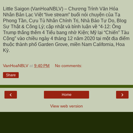
Little Saigon (VanHoaNBLV) – Chương Trình Văn Hóa
Nhân Bản Lạc Việt “live stream” buổi nói chuyện của Tạ
Phong Tần, Cựu Tù Nhân Chính Trị, Nhà Báo Tự Do, Blog
Sự Thật & Công Lý; cập nhật và bình luận về “4-12: Ông
Trump thắng thêm 4 Tiểu bang nhờ Kiện; Mỹ lại “Chiến” Tàu
Cộng” vào chiều ngày 4 tháng 12 năm 2020 tại một địa điểm
thuộc thành phố Garden Grove, miền Nam California, Hoa
Kỳ.
VanHoaNBLV
at
9:40 PM
No comments:
Share
‹
›
Home
View web version