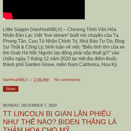
Little Saigon (VanHoaNBLV) – Chương Trình Văn Hóa
Nhân Bản Lạc Việt “live stream” buổi nói chuyện của Tạ
Phong Tần, Cựu Tù Nhân Chính Trị, Nhà Báo Tự Do, Blog
Sự Thật & Công Lý; bình luận về việc “Biểu tình lớn của xe
ôm Grab Hà Nội; Người lao động phải nộp thuế gì?” vào
chiều ngày 7 tháng 12 năm 2020 tại một địa điểm thuộc
thành phố Garden Grove, miền Nam California, Hoa Kỳ.
VanHoaNBLV
at
1:06 AM
No comments:
Share
MONDAY, DECEMBER 7, 2020
TT LINCOLN BỊ GIAN LẬN PHIẾU
NHƯ THẾ NÀO? BIDEN THẮNG LÀ
THẢM HỌA CHO MỸ