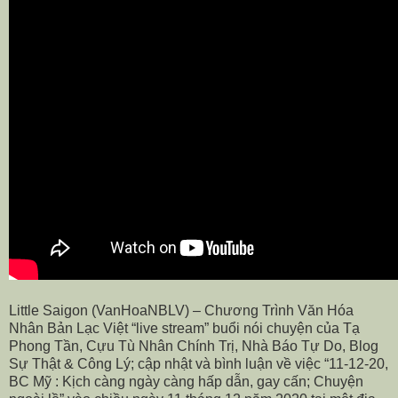
Little Saigon (VanHoaNBLV) – Chương Trình Văn Hóa
Nhân Bản Lạc Việt “live stream” buổi nói chuyện của Tạ
Phong Tần, Cựu Tù Nhân Chính Trị, Nhà Báo Tự Do, Blog
Sự Thật & Công Lý; cập nhật và bình luận về việc “11-12-20,
BC Mỹ : Kịch càng ngày càng hấp dẫn, gay cấn; Chuyện