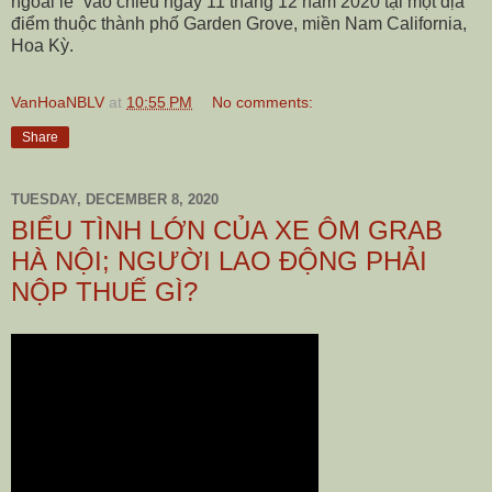
ngoài lề” vào chiều ngày 11 tháng 12 năm 2020 tại một địa
điểm thuộc thành phố Garden Grove, miền Nam California,
Hoa Kỳ.
VanHoaNBLV
at
10:55 PM
No comments:
Share
TUESDAY, DECEMBER 8, 2020
BIỂU TÌNH LỚN CỦA XE ÔM GRAB
HÀ NỘI; NGƯỜI LAO ĐỘNG PHẢI
NỘP THUẾ GÌ?