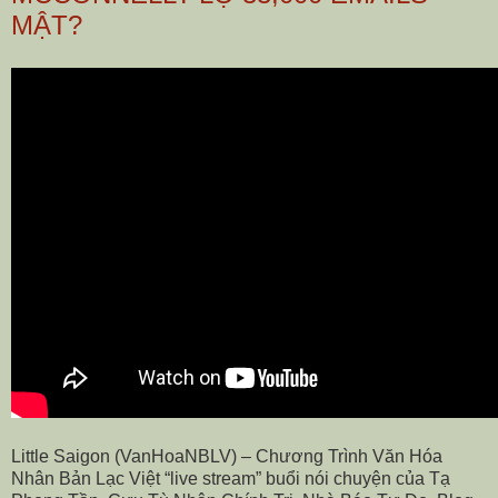
MẬT?
Little Saigon (VanHoaNBLV) – Chương Trình Văn Hóa
Nhân Bản Lạc Việt “live stream” buổi nói chuyện của Tạ