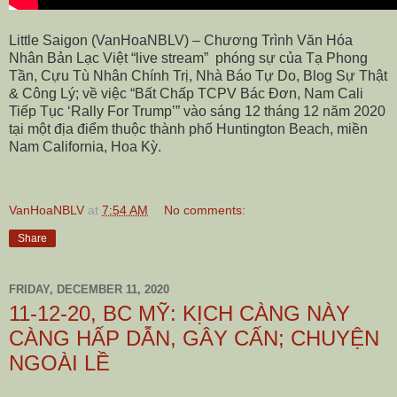
Little Saigon (VanHoaNBLV) – Chương Trình Văn Hóa
Nhân Bản Lạc Việt “live stream” phóng sự của Tạ Phong
Tần, Cựu Tù Nhân Chính Trị, Nhà Báo Tự Do, Blog Sự Thật
& Công Lý; về việc “Bất Chấp TCPV Bác Đơn, Nam Cali
Tiếp Tục ‘Rally For Trump’” vào
sáng
12 tháng 12 năm 2020
tại một địa điểm thuộc thành phố Huntington Beach, miền
Nam California, Hoa Kỳ.
VanHoaNBLV
at
7:54 AM
No comments:
Share
FRIDAY, DECEMBER 11, 2020
11-12-20, BC MỸ: KỊCH CÀNG NÀY
CÀNG HẤP DẪN, GÂY CẤN; CHUYỆN
NGOÀI LỀ