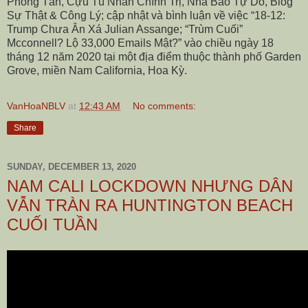
Phong Tần, Cựu Tù Nhân Chính Trị, Nhà Báo Tự Do, Blog
Sự Thật & Công Lý; cập nhật và bình luận về việc “18-12:
Trump Chưa Ân Xá Julian Assange; “Trùm Cuối”
Mcconnell? Lộ 33,000 Emails Mật?” vào chiều ngày 18
tháng 12 năm 2020 tại một địa điểm thuộc thành phố Garden
Grove, miền Nam California, Hoa Kỳ.
VanHoaNBLV
at
12:43 AM
No comments:
Share
SUNDAY, DECEMBER 13, 2020
NAM CALI LOCKDOWN NHƯNG DÂN
VẪN TRÀN RA HUNTINGTON BEACH
CUỐI TUẦN