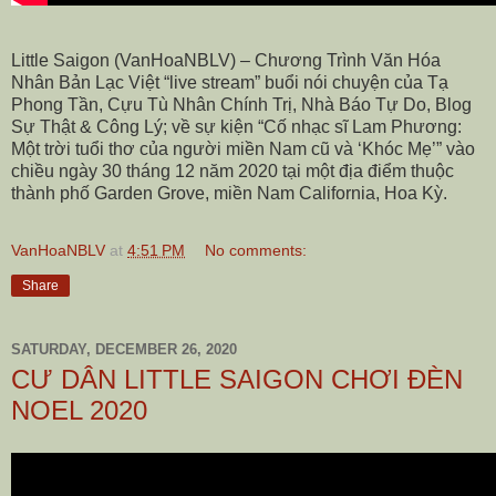
Little Saigon (VanHoaNBLV) – Chương Trình Văn Hóa
Nhân Bản Lạc Việt “live stream” buổi nói chuyện của Tạ
Phong Tần, Cựu Tù Nhân Chính Trị, Nhà Báo Tự Do, Blog
Sự Thật & Công Lý; về sự kiện “Cố nhạc sĩ Lam Phương:
Một trời tuổi thơ của người miền Nam cũ và ‘Khóc Mẹ’” vào
chiều ngày 30 tháng 12 năm 2020 tại một địa điểm thuộc
thành phố Garden Grove, miền Nam California, Hoa Kỳ.
VanHoaNBLV
at
4:51 PM
No comments:
Share
SATURDAY, DECEMBER 26, 2020
CƯ DÂN LITTLE SAIGON CHƠI ĐÈN
NOEL 2020