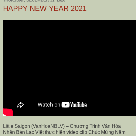
THURSDAY, DECEMBER 31, 2020
HAPPY NEW YEAR 2021
Little Saigon (VanHoaNBLV) – Chương Trình Văn Hóa
Nhân Bản Lạc Việt thực hiện video clip Chúc Mừng Năm