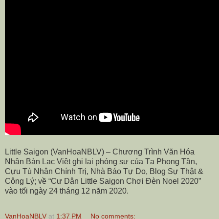
Little Saigon (VanHoaNBLV) – Chương Trình Văn Hóa
Nhân Bản Lạc Việt ghi lại phóng sự của Tạ Phong Tần,
Cựu Tù Nhân Chính Trị, Nhà Báo Tự Do, Blog Sự Thật &
Công Lý; về “Cư Dân Little Saigon Chơi Đèn Noel 2020”
vào tối ngày 24 tháng 12 năm 2020.
VanHoaNBLV
at
1:37 PM
No comments: