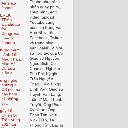
Thuận phụ trách
America
phần quay phim,
#short
chụp hình, edit
EREK
video, upload
TRAN
Youtube cùng
Candidate
post lên trang Van
for
Hoa Nblv trên
Congress,
Facebook, Twitter
CA-45
#shorts
và trang blog
VanHoaNBLV. Với
hững thảm
sự hợp tác của Cố
cảnh Tết
Giáo sư Nguyễn
Mậu Thân,
Ngọc Bích, Cố
Mùa Hè
Đỏ Lửa
Nhạc sư Nghiêm
luôn g...
Phú Phi, Ký giả
Trần Nguyên
ừng nghe
Thao, Ký giả Ngô
những gì
Đình Vận, Giáo sư
CS nói mà
hãy nhìn
Huỳnh Văn Lang,
kỹ những
Tiến sĩ Mai Thanh
gì ...
Truyết, Ông Phan
Kỳ Nhơn, Ông
gày Lễ
Phan Tấn Ngưu,
Chiến Sĩ
Trận Vong
Nick Trần, Tạ
2024 tại
Phong Tần, Bác sĩ