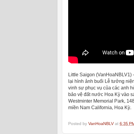
Little Saigon (VanHoaNBLV1) 
lại hình ảnh buổi Lễ tưởng niệ
vinh sự phục vụ của các anh h
bảo vệ đất nước Hoa Kỳ vào s
Westminter Memorial Park, 148
miền Nam California, Hoa Kỳ.
Posted by
VanHoaNBLV
at
6:35 P