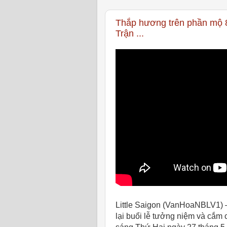
Thắp hương trên phần mộ 8
Trận ...
Little Saigon (VanHoaNBLV1) 
lại buổi lễ tưởng niệm và cắm