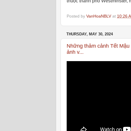
thuộc thành phố Westminster, 
Posted by
VanHoaNBLV
at
10:26 
THURSDAY, MAY 30, 2024
Những thảm cảnh Tết Mậu T
ảnh v...