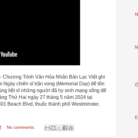
N
N
– Chương Trình Văn Hóa Nhân Bản Lạc Việt ghi
m Ngày chiến sĩ trận vong (Memorial Day) để tôn
Ở
ùng liệt sĩ những người đã hy sinh mạng sống để
áng Thứ Hai ngày 27 tháng 5 năm 2024 tại
01 Beach Blvd, thuộc thành phố Westminster,
E
M
No comments: