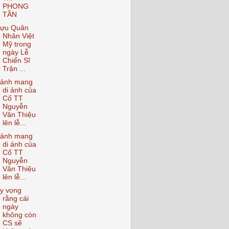
PHONG
TẦN
ựu Quân
Nhân Việt
Mỹ trong
ngày Lễ
Chiến Sĩ
Trận ...
ảnh mang
di ảnh của
Cố TT
Nguyễn
Văn Thiệu
lên lễ...
ảnh mang
di ảnh của
Cố TT
Nguyễn
Văn Thiệu
lên lễ...
y vọng
rằng cái
ngày
không còn
CS sẽ