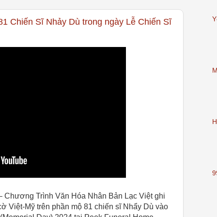
Y
1 Chiến Sĩ Nhảy Dù trong ngày Lễ Chiến Sĩ
M
H
9
– Chương Trình Văn Hóa Nhân Bản Lạc Việt ghi
 cờ Việt-Mỹ trên phần mộ 81 chiến sĩ Nhẩy Dù vào