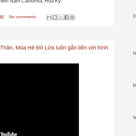
miền Nam California, Hoa Kỳ.
D
AM
No comments:
hân, Mùa Hè Đỏ Lửa luôn gắn liền với hình
N
Đ
N