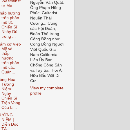
Westminst
Nguyễn Văn Quát,
er Me...
Ông Phạm Hồng
Phúc, Guitarist
hắp hương
trên phần
Nguễn Thái
mộ 81
Cường... Cùng
Chiến Sĩ
các Hội Đoàn,
Nhảy Dù
Đoàn Thể trong
trong ...
Cộng Đồng như
ắm cờ Việt-
Cộng Đồng Người
Mỹ và
Việt Quốc Gia
thắp
Nam California,
hương
Liên Ủy Ban
trên phần
Chống Cộng Sản
mộ các
và Tay Sai, Hội Ái
Quân...
Hữu Bắc Việt Di
òng Hoa
Cư...
Tưởng
View my complete
Niệm
profile
Ngày
Chiến Sĩ
Trận Vong
Của Li...
TƯỞNG
NIỆM |
Diễn Đọc
TẠ