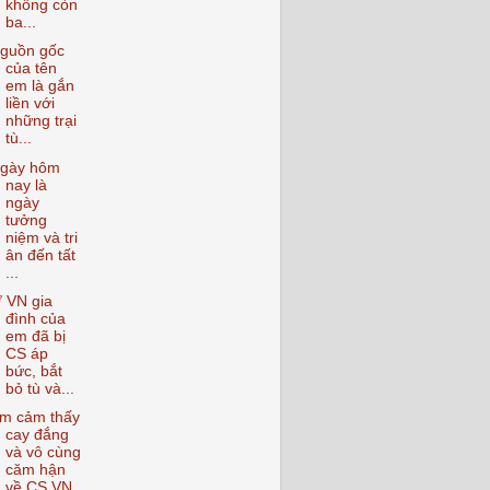
không còn
ba...
guồn gốc
của tên
em là gắn
liền với
những trại
tù...
gày hôm
nay là
ngày
tưởng
niệm và tri
ân đến tất
...
 VN gia
đình của
em đã bị
CS áp
bức, bắt
bỏ tù và...
m cảm thấy
cay đắng
và vô cùng
căm hận
về CS VN