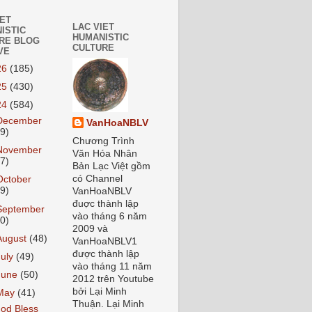
IET
LAC VIET
ISTIC
HUMANISTIC
RE BLOG
CULTURE
VE
26
(185)
25
(430)
24
(584)
December
VanHoaNBLV
59)
Chương Trình
November
Văn Hóa Nhân
37)
Bản Lạc Việt gồm
có Channel
October
59)
VanHoaNBLV
đuợc thành lập
September
vào tháng 6 năm
70)
2009 và
August
(48)
VanHoaNBLV1
được thành lập
July
(49)
vào tháng 11 năm
June
(50)
2012 trên Youtube
bởi Lại Minh
May
(41)
Thuận. Lại Minh
od Bless