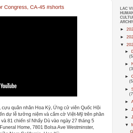
 Congress, CA-45 #shorts
LAC V
HUMAN
CULTU
ARCHI
►
20
►
20
▼
20
►
(
►
(
►
(
►
(
►
, cựu quân nhân Hoa Kỳ, Ứng cử viên Quốc Hội
►
ến dự lễ tưởng niệm và cắm cờ Việt-Mỹ trên phần
►
à 81 chiến sĩ Nhẩy Dù vào ngày 27 tháng 5
▼
Funeral Home, 7801 Bolsa Ave Westminster,
G