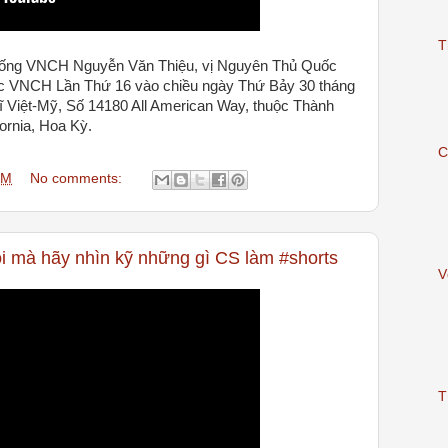
T
ống VNCH Nguyễn Văn Thiệu, vị Nguyên Thủ Quốc
c VNCH Lần Thứ 16 vào chiều ngày Thứ Bảy 30 tháng
ĩ Việt-Mỹ, Số 14180 All American Way, thuộc Thành
ornia, Hoa Kỳ.
C
PM
No comments:
 mà hãy nhìn kỹ những gì CS làm #shorts
V