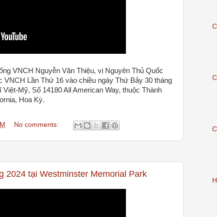
C
ống VNCH Nguyễn Văn Thiệu, vị Nguyên Thủ Quốc
C
c VNCH Lần Thứ 16 vào chiều ngày Thứ Bảy 30 tháng
ĩ Việt-Mỹ, Số 14180 All American Way, thuộc Thành
ornia, Hoa Kỳ.
AM
No comments:
C
g 2024 tại Westminster Memorial Park
H