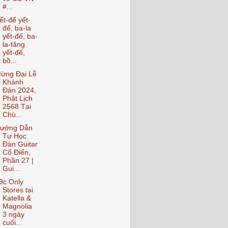
#...
ết-đế yết-
đế, ba-la
yết-đế, ba-
la-tăng
yết-đế,
bồ...
ừng Đại Lễ
Khánh
Đản 2024,
Phật Lịch
2568 Tại
Chù...
ướng Dẫn
Tự Học
Đàn Guitar
Cổ Điển,
Phần 27 |
Gui...
9c Only
Stores tại
Katella &
Magnolia
3 ngày
cuối...