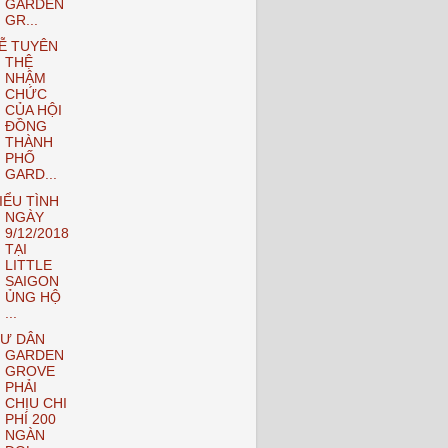
GARDEN
GR...
Ễ TUYÊN
THỆ
NHẬM
CHỨC
CỦA HỘI
ĐỒNG
THÀNH
PHỐ
GARD...
IỂU TÌNH
NGÀY
9/12/2018
TẠI
LITTLE
SAIGON
ỦNG HỘ
...
Ư DÂN
GARDEN
GROVE
PHẢI
CHỊU CHI
PHÍ 200
NGÀN