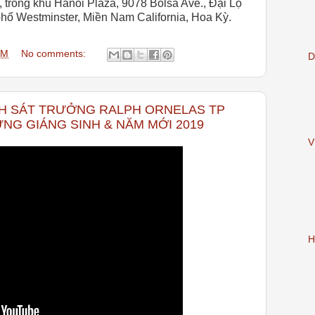
 trong khu Hanoi Plaza,
9078 Bolsa Ave
., Đại Lộ
hố Westminster, Miền Nam California, Hoa Kỳ.
PM
No comments:
D
ẢNH SÁT TRƯỞNG RALPH ORNELAS TP
G GIÁNG SINH & NĂM MỚI 2019
V
H