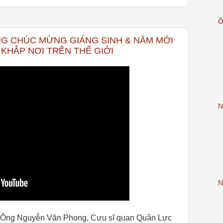
G CHÚC MỪNG GIÁNG SINH & NĂM MỚI
KHẮP NƠI TRÊN THẾ GIỚI
N
N
– Ông Nguyễn Văn Phong, Cựu sĩ quan Quân Lực