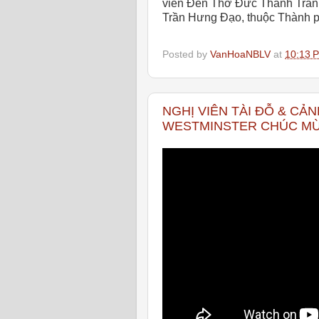
viên Đền Thờ Đức Thánh Trần,
Trần Hưng Đạo, thuộc Thành p
Posted by
VanHoaNBLV
at
10:13 
NGHỊ VIÊN TÀI ĐỖ & C
WESTMINSTER CHÚC MỪN