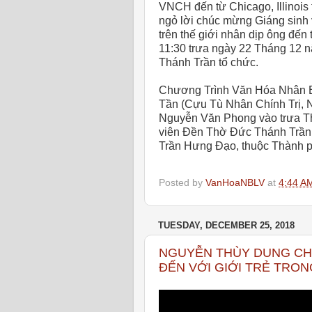
VNCH đến từ Chicago, Illinois
ngỏ lời chúc mừng Giáng sinh
trên thế giới nhân dịp ông đến
11:30 trưa ngày 22 Tháng 12 
Thánh Trần tổ chức.
Chương Trình Văn Hóa Nhân Bả
Tần (Cựu Tù Nhân Chính Trị, 
Nguyễn Văn Phong vào trưa Th
viên Đền Thờ Đức Thánh Trần,
Trần Hưng Đạo, thuộc Thành p
Posted by
VanHoaNBLV
at
4:44 A
TUESDAY, DECEMBER 25, 2018
NGUYỄN THÙY DUNG CHÚ
ĐẾN VỚI GIỚI TRẺ TRON