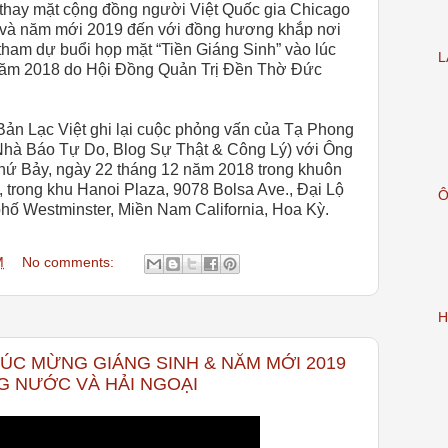
 thay mặt cộng đồng người Việt Quốc gia Chicago
 và năm mới 2019 đến với đồng hương khắp nơi
 tham dự buổi họp mặt “Tiền Giáng Sinh” vào lúc
L
năm 2018 do Hội Đồng Quản Trị Đền Thờ Đức
n Lạc Việt ghi lại cuộc phỏng vấn của Tạ Phong
Nhà Báo Tự Do, Blog Sự Thật & Công Lý) với Ông
ứ Bảy, ngày 22 tháng 12 năm 2018 trong khuôn
 trong khu Hanoi Plaza,
9078 Bolsa Ave
., Đại Lộ
hố Westminster, Miền Nam California, Hoa Kỳ.
M
No comments:
H
C MỪNG GIÁNG SINH & NĂM MỚI 2019
G NƯỚC VÀ HẢI NGOẠI