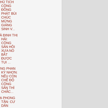
HỦ TỊCH
CỘNG
ĐỒNG
PHÁT BÙI
CHÚC
MỪNG
GIÁNG
SINH V...
À ĐINH THỊ
HẢI:
CỘNG
SẢN HỒI
XƯA NÓ
BẮT
ĐƯỢC
TỤI ...
NG PHAN
KỲ NHƠN:
NẾU CÒN
CHẾ ĐỘ
CỘNG
SẢN THÌ
CHẮC...
Ạ PHONG
TẦN: CƯ
DÂN