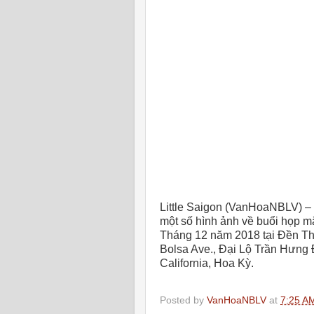
Little Saigon (VanHoaNBLV) –
một số hình ảnh về buổi họp mặ
Tháng 12 năm 2018 tại Đền Th
Bolsa Ave
., Đại Lộ Trần Hưng
California, Hoa Kỳ.
Posted by
VanHoaNBLV
at
7:25 A