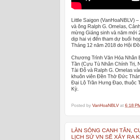
Little Saigon (VanHoaNBLV) –
và ông Ralph G. Ornelas, Cản
mừng Giáng sinh và năm mới 
dịp hai vị đến tham dự buổi họ
Tháng 12 năm 2018 do Hội Đồ
Chương Trình Văn Hóa Nhân Bả
Tần (Cựu Tù Nhân Chính Trị, 
Tài Đỗ và Ralph G. Ornelas và
khuôn viên Đền Thờ Đức Thánh
Đại Lộ Trần Hưng Đạo, thuộc 
Kỳ.
Posted by
VanHoaNBLV
at
6:18 P
LÀN SÓNG CANH TÂN, C
LỊCH SỬ VN SẼ XẢY RA 