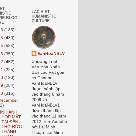
IET
LAC VIET
ISTIC
HUMANISTIC
RE BLOG
CULTURE
VE
26
(186)
25
(430)
24
(584)
VanHoaNBLV
23
(350)
Chương Trình
22
(452)
Văn Hóa Nhân
21
(225)
Bản Lạc Việt gồm
20
(190)
có Channel
VanHoaNBLV
19
(254)
đuợc thành lập
18
(316)
vào tháng 6 năm
2009 và
December
22)
VanHoaNBLV1
được thành lập
ÌNH ẢNH
vào tháng 11 năm
HỌP MẶT
2012 trên Youtube
TẠI ĐỀN
THỜ ĐỨC
bởi Lại Minh
THÁNH
Thuận. Lại Minh