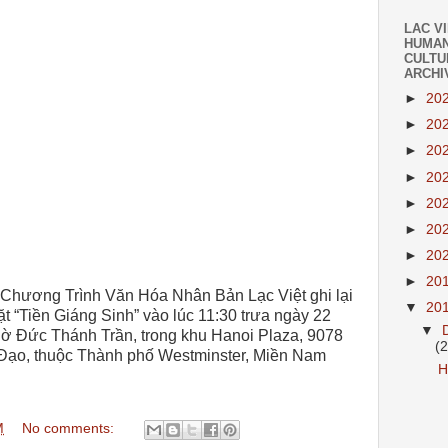
LAC V
HUMAN
CULTU
ARCHI
►
20
►
20
►
20
►
20
►
20
►
20
►
20
►
20
 Chương Trình Văn Hóa Nhân Bản Lạc Việt ghi lại
▼
20
t “Tiền Giáng Sinh” vào lúc 11:30 trưa ngày 22
▼
ờ Đức Thánh Trần, trong khu Hanoi Plaza,
9078
(
 Đạo, thuộc Thành phố Westminster, Miền Nam
H
M
No comments: