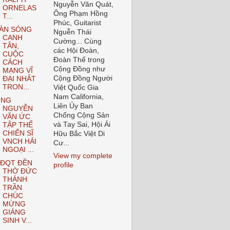
Nguyễn Văn Quát,
ORNELAS
Ông Phạm Hồng
T...
Phúc, Guitarist
ÀN SÓNG
Nguễn Thái
CANH
Cường... Cùng
TÂN,
các Hội Đoàn,
CUỘC
Đoàn Thể trong
CÁCH
Cộng Đồng như
MẠNG VĨ
Cộng Đồng Người
ĐẠI NHẤT
TRON...
Việt Quốc Gia
Nam California,
ÔNG
Liên Ủy Ban
NGUYỄN
Chống Cộng Sản
VĂN ỨC
và Tay Sai, Hội Ái
TẬP THỂ
CHIẾN SĨ
Hữu Bắc Việt Di
VNCH HẢI
Cư...
NGOẠI ...
View my complete
ĐQT ĐỀN
profile
THỜ ĐỨC
THÁNH
TRẦN
CHÚC
MỪNG
GIÁNG
SINH V...