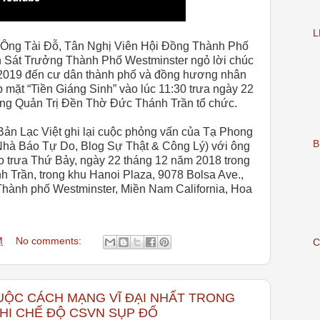
L
 Ông Tài Đỗ, Tân Nghị Viên Hội Đồng Thành Phố
h Sát Trưởng Thành Phố Westminster ngỏ lời chúc
2019 đến cư dân thành phố và đồng hương nhân
p mặt “Tiền Giáng Sinh” vào lúc 11:30 trưa ngày 22
ng Quản Trị Đền Thờ Đức Thánh Trần tổ chức.
n Lạc Việt ghi lại cuộc phỏng vấn của Tạ Phong
B
Nhà Báo Tự Do, Blog Sự Thật & Công Lý) với ông
o trưa Thứ Bảy, ngày 22 tháng 12 năm 2018 trong
 Trần, trong khu Hanoi Plaza,
9078 Bolsa Ave
.,
Thành phố Westminster, Miền Nam California, Hoa
M
No comments:
C
UỘC CÁCH MẠNG VĨ ĐẠI NHẤT TRONG
KHI CHẾ ĐỘ CSVN SỤP ĐỔ