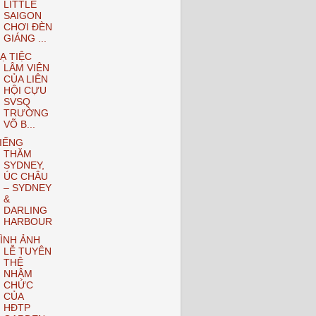
LITTLE
SAIGON
CHƠI ĐÈN
GIÁNG ...
Ạ TIỆC
LÂM VIÊN
CỦA LIÊN
HỘI CỰU
SVSQ
TRƯỜNG
VÕ B...
IẾNG
THĂM
SYDNEY,
ÚC CHÂU
– SYDNEY
&
DARLING
HARBOUR
ÌNH ẢNH
LỄ TUYÊN
THỆ
NHẬM
CHỨC
CỦA
HĐTP