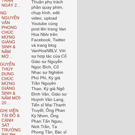
TRẦN
Thuận phụ trách
NGÀY 2...
phần quay phim,
chụp hình, edit
ÔNG
NGUYỄN
video, upload
VĂN
Youtube cùng
PHONG
post lên trang Van
CHÚC
Hoa Nblv trên
MỪNG
Facebook, Twitter
GIÁNG
và trang blog
SINH &
VanHoaNBLV. Với
NĂM
sự hợp tác của Cố
MỚ...
Giáo sư Nguyễn
GUYỄN
Ngọc Bích, Cố
THÙY
Nhạc sư Nghiêm
DUNG
Phú Phi, Ký giả
CHÚC
Trần Nguyên
MỪNG
GIÁNG
Thao, Ký giả Ngô
SINH &
Đình Vận, Giáo sư
NĂM MỚI
Huỳnh Văn Lang,
20...
Tiến sĩ Mai Thanh
Truyết, Ông Phan
GHỊ VIÊN
TÀI ĐỖ &
Kỳ Nhơn, Ông
CẢNH
Phan Tấn Ngưu,
SÁT
Nick Trần, Tạ
TRƯỞNG
Phong Tần, Bác sĩ
RALPH