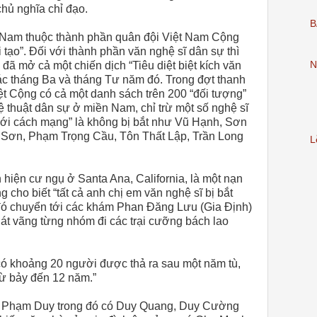
hủ nghĩa chỉ đạo.
B
m Nam thuộc thành phần quân đội Việt Nam Cộng
ải tạo”. Đối với thành phần văn nghệ sĩ dân sự thì
ã mở cả một chiến dịch “Tiêu diệt biệt kích văn
N
các tháng Ba và tháng Tư năm đó. Trong đợt thanh
ệt Cộng có cả một danh sách trên 200 “đối tượng”
 thuật dân sự ở miền Nam, chỉ trừ một số nghệ sĩ
 với cách mạng” là không bị bắt như Vũ Hạnh, Sơn
Sơn, Phạm Trọng Cầu, Tôn Thất Lập, Trần Long
L
hiện cư ngụ ở Santa Ana, California, là một nạn
 cho biết “tất cả anh chị em văn nghệ sĩ bị bắt
đó chuyển tới các khám Phan Đăng Lưu (Gia Định)
hát vãng từng nhóm đi các trại cưỡng bách lao
ó khoảng 20 người được thả ra sau một năm tù,
 từ bảy đến 12 năm.”
sĩ Phạm Duy trong đó có Duy Quang, Duy Cường