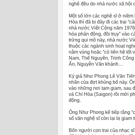
nghệ đều do nhà nước xã hội c
Một số lớn các nghệ sĩ ở niề
Hòa thì đã bị đày đi các trại “c
nhà nước Việt Cộng năm 1976 đ
hóa phản động, đồi trụy” vào 
trửng qui mô này, nhà nước Vi
thuộc các ngành sinh hoạt nghệ
nằm vùng hoặc “có liên hệ tốt
Nam, Thế Nguyên, Trịnh Công 
Ẩn, Nguyễn Văn khánh…
Ký giả Như Phong Lê Văn Tiến 
nhân của đợt khủng bố này. Ông
vào những nơi tạm giam, sau 
và Chí Hòa (Saigon) rồi mới p
động.
Ông Như Phong kể tiếp rằng “c
số văn nghệ sĩ còn lại bị giam
Bốn người con trai của nhạc 