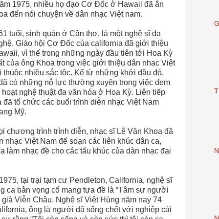
ăm 1975, nhiều họ đạo Cơ Đốc ở Hawaii đã ân
hoa đến nói chuyện về dân nhạc Việt nam.
G
 tuổi, sinh quán ở Cần thơ, là một nghệ sĩ đa
ghệ. Giáo hội Cơ Đốc của california đã giới thiệu
waii, vì thế trong những ngày đầu tiên tới Hoa Kỳ
ất của ông Khoa trong việc giới thiệu dân nhạc Việt
thuộc nhiều sắc tộc. Kể từ những khởi đầu đó,
đã có những nỗ lực thường xuyên trong việc đem
T
 hoạt nghệ thuật đa văn hóa ở Hoa Kỳ. Liên tiếp
 đã tổ chức các buổi trình diễn nhạc Việt Nam
bang Mỹ.
ọi chương trình trình diễn, nhạc sĩ Lê Văn Khoa đã
ân nhạc Việt Nam để soạn các liên khúc dân ca,
a làm nhạc đề cho các tấu khúc của dàn nhạc đại
N
5, tại trại tạm cư Pendleton, California, nghệ sĩ
ếng ca bản vọng cổ mang tựa đề là “Tâm sự người
 giả Viễn Châu. Nghệ sĩ Việt Hùng năm nay 74
California, ông là người đã sống chết với nghiệp cải
N