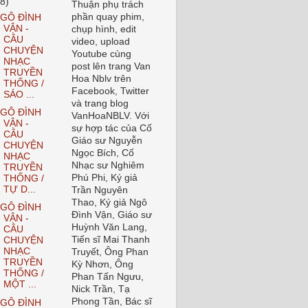
18)
Thuận phụ trách
phần quay phim,
GÔ ĐÌNH
VẬN -
chụp hình, edit
CÂU
video, upload
CHUYỆN
Youtube cùng
NHẠC
post lên trang Van
TRUYỀN
Hoa Nblv trên
THỐNG /
Facebook, Twitter
SÁO ...
và trang blog
GÔ ĐÌNH
VanHoaNBLV. Với
VẬN -
sự hợp tác của Cố
CÂU
Giáo sư Nguyễn
CHUYỆN
Ngọc Bích, Cố
NHẠC
Nhạc sư Nghiêm
TRUYỀN
Phú Phi, Ký giả
THỐNG /
TỰ D...
Trần Nguyên
Thao, Ký giả Ngô
GÔ ĐÌNH
Đình Vận, Giáo sư
VẬN -
Huỳnh Văn Lang,
CÂU
Tiến sĩ Mai Thanh
CHUYỆN
NHẠC
Truyết, Ông Phan
TRUYỀN
Kỳ Nhơn, Ông
THỐNG /
Phan Tấn Ngưu,
MỘT ...
Nick Trần, Tạ
Phong Tần, Bác sĩ
GÔ ĐÌNH