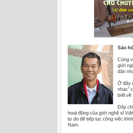
Sáo hó
Cùng vớ
giới ng
dân nhạ
Ở đây c
nhạc” 
biết về
Đây chỉ
hoạt động của giới nghệ sĩ Việ
tự do để tiếp tục công việc trì
Nam.