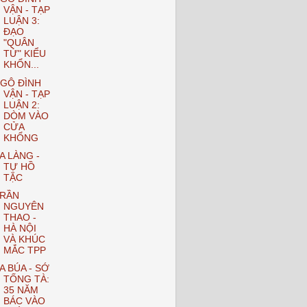
VẬN - TẠP
LUẬN 3:
ĐẠO
"QUÂN
TỬ" KIỂU
KHỔN...
GÔ ĐÌNH
VẬN - TẠP
LUẬN 2:
DÒM VÀO
CỬA
KHỔNG
A LÀNG -
TỰ HỒ
TẶC
RẦN
NGUYÊN
THAO -
HÀ NỘI
VÀ KHÚC
MẮC TPP
A BÚA - SỚ
TỐNG TÀ:
35 NĂM
BÁC VÀO