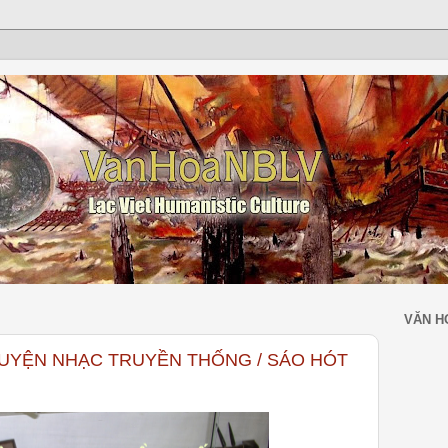
VĂN H
HUYỆN NHẠC TRUYỀN THỐNG / SÁO HÓT