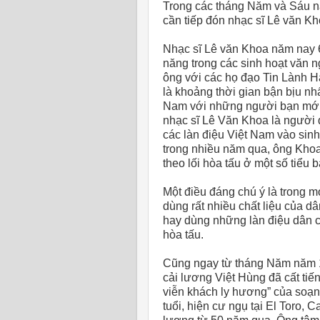
Trong các tháng Năm và Sáu n
cần tiếp đón nhạc sĩ Lê văn K
Nhạc sĩ Lê văn Khoa năm nay 61
năng trong các sinh hoạt văn n
ông với các họ đạo Tin Lành Ha
là khoảng thời gian bận bịu nh
Nam với những người bạn mới 
nhạc sĩ Lê Văn Khoa là người 
các làn điệu Việt Nam vào sinh
trong nhiều năm qua, ông Khoa
theo lối hòa tấu ở một số tiểu 
Một điều đáng chú ý là trong m
dùng rất nhiều chất liệu của d
hay dùng những làn điệu dân c
hòa tấu.
Cũng ngay từ tháng Năm năm 197
cải lương Việt Hùng đã cất ti
viễn khách ly hương” của soạn
tuổi, hiện cư ngụ tại El Toro, 