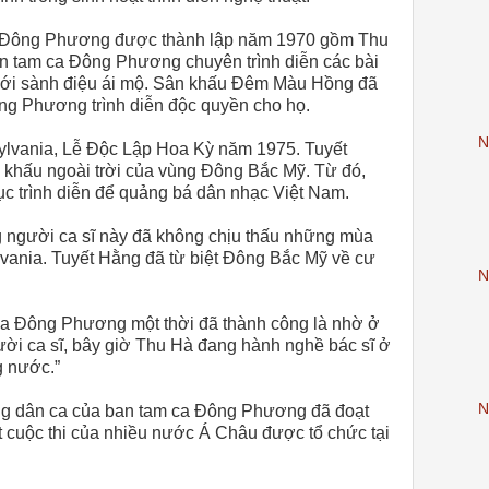
a Đông Phương được thành lập năm 1970 gồm Thu
n tam ca Đông Phương chuyên trình diễn các bài
giới sành điệu ái mộ. Sân khấu Đêm Màu Hồng đã
ng Phương trình diễn độc quyền cho họ.
N
ylvania, Lễ Độc Lập Hoa Kỳ năm 1975. Tuyết
n khấu ngoài trời của vùng Đông Bắc Mỹ. Từ đó,
 tục trình diễn để quảng bá dân nhạc Việt Nam.
g người ca sĩ này đã không chịu thấu những mùa
lvania. Tuyết Hằng đã từ biệt Đông Bắc Mỹ về cư
N
ca Đông Phương một thời đã thành công là nhờ ở
ười ca sĩ, bây giờ Thu Hà đang hành nghề bác sĩ ở
g nước.”
N
ng dân ca của ban tam ca Đông Phương đã đoạt
t cuộc thi của nhiều nước Á Châu được tổ chức tại