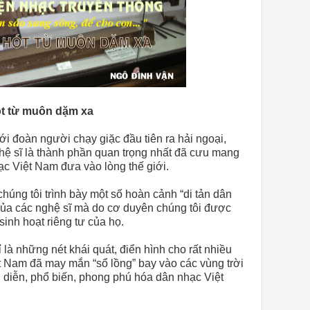
t từ muôn dặm xa
i đoàn người chạy giặc đầu tiên ra hải ngoại,
hệ sĩ là thành phần quan trọng nhất đã cưu mang
c Việt Nam đưa vào lòng thế giới.
húng tôi trình bày một số hoàn cảnh “di tản dân
của các nghệ sĩ mà do cơ duyên chúng tôi được
 sinh hoạt riêng tư của họ.
 là những nét khái quát, điển hình cho rất nhiều
t Nam đã may mắn “sổ lồng” bay vào các vùng trời
nh diễn, phổ biến, phong phú hóa dân nhạc Việt