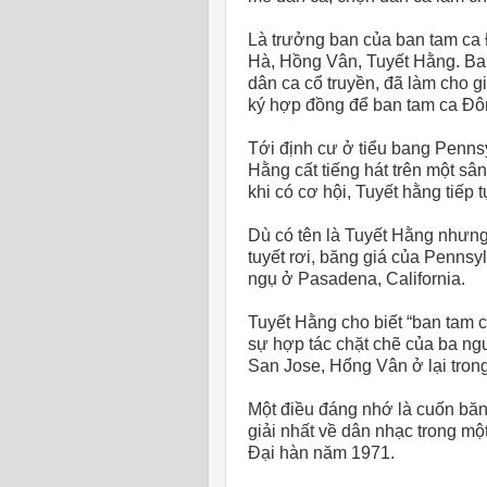
Là trưởng ban của ban tam c
Hà, Hồng Vân, Tuyết Hằng. Ba
dân ca cổ truyền, đã làm cho 
ký hợp đồng để ban tam ca Đô
Tới định cư ở tiểu bang Penns
Hằng cất tiếng hát trên một sâ
khi có cơ hội, Tuyết hằng tiếp
Dù có tên là Tuyết Hằng nhưn
tuyết rơi, băng giá của Pennsy
ngụ ở Pasadena, California.
Tuyết Hằng cho biết “ban tam 
sự hợp tác chặt chẽ của ba ng
San Jose, Hổng Vân ở lại tron
Một điều đáng nhớ là cuốn bă
giải nhất về dân nhạc trong mộ
Đại hàn năm 1971.