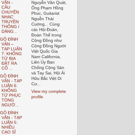
VẬN -
Nguyễn Văn Quát,
CÂU
Ông Phạm Hồng
CHUYỆN
Phúc, Guitarist
NHẠC
Nguễn Thái
TRUYỀN
Cường... Cùng
THỐNG /
các Hội Đoàn,
DÁNG...
Đoàn Thể trong
GÔ ĐÌNH
Cộng Đồng như
VẬN –
Cộng Đồng Người
TẠP LUẬN
Việt Quốc Gia
7: KHỔNG
Nam California,
TỬ BỊA
Liên Ủy Ban
ĐẶT RA
Chống Cộng Sản
CỔ ...
và Tay Sai, Hội Ái
GÔ ĐÌNH
Hữu Bắc Việt Di
VẬN - TẠP
Cư...
LUẬN 6:
KHỔNG
View my complete
TỬ PHỤC
profile
TÒNG
NGƯỜ...
GÔ ĐÌNH
VẬN - TẠP
LUẬN 5:
NHIỀU
CAO SĨ