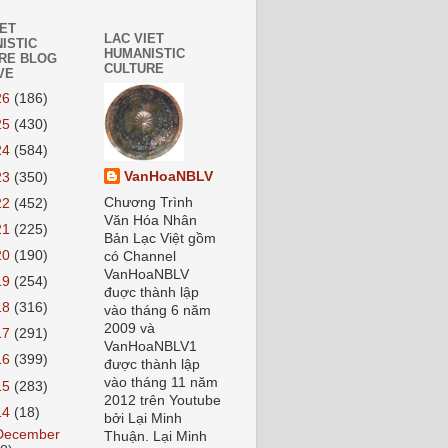
IET
LAC VIET
ISTIC
HUMANISTIC
RE BLOG
CULTURE
VE
26
(186)
25
(430)
24
(584)
VanHoaNBLV
23
(350)
Chương Trình
22
(452)
Văn Hóa Nhân
21
(225)
Bản Lạc Việt gồm
20
(190)
có Channel
VanHoaNBLV
19
(254)
đuợc thành lập
18
(316)
vào tháng 6 năm
2009 và
17
(291)
VanHoaNBLV1
16
(399)
được thành lập
vào tháng 11 năm
15
(283)
2012 trên Youtube
14
(18)
bởi Lại Minh
December
Thuận. Lại Minh