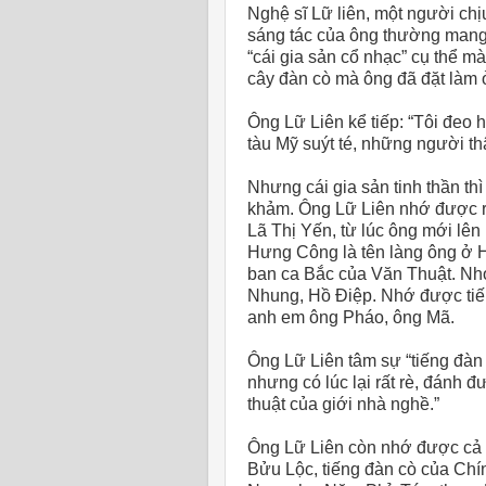
Nghệ sĩ Lữ liên, một người ch
sáng tác của ông thường mang 
“cái gia sản cổ nhạc” cụ thể m
cây đàn cò mà ông đã đặt làm 
Ông Lữ Liên kể tiếp: “Tôi đeo h
tàu Mỹ suýt té, những người th
Nhưng cái gia sản tinh thần th
khảm. Ông Lữ Liên nhớ được rất
Lã Thị Yến, từ lúc ông mới lên
Hưng Công là tên làng ông ở H
ban ca Bắc của Văn Thuật. Nh
Nhung, Hồ Điệp. Nhớ được tiến
anh em ông Pháo, ông Mã.
Ông Lữ Liên tâm sự “tiếng đàn đ
nhưng có lúc lại rất rè, đánh đ
thuật của giới nhà nghề.”
Ông Lữ Liên còn nhớ được cả c
Bửu Lộc, tiếng đàn cò của Chí