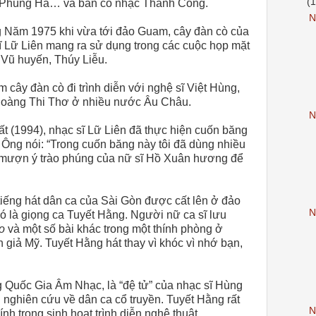
(
 Phùng Há… và ban cổ nhạc Thành Công.
N
 Năm 1975 khi vừa tới đảo Guam, cây đàn cò của
ĩ Lữ Liên mang ra sử dụng trong các cuộc họp mặt
i Vũ huyến, Thúy Liễu.
 cây đàn cò đi trình diễn với nghệ sĩ Việt Hùng,
Hoàng Thi Thơ ở nhiều nước Âu Châu.
N
ất (1994), nhạc sĩ Lữ Liên đã thực hiện cuốn băng
 Ông nói: “Trong cuốn băng này tôi đã dùng nhiều
mượn ý trào phúng của nữ sĩ Hồ Xuân hương để
ếng hát dân ca của Sài Gòn được cất lên ở đảo
N
 là giọng ca Tuyết Hằng. Người nữ ca sĩ lưu
áo
và một số bài khác trong một thính phòng ở
h giả Mỹ. Tuyết Hằng hát thay vì khóc vì nhớ bạn,
g Quốc Gia Âm Nhạc, là “đệ tử” của nhạc sĩ Hùng
i nghiên cứu về dân ca cổ truyền. Tuyết Hằng rất
N
nh trong sinh hoạt trình diễn nghệ thuật.