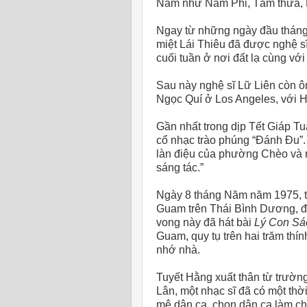
Nam như Năm Phỉ, Tám thưa,
Ngay từ những ngày đầu tháng
miệt Lái Thiêu đã được nghệ s
cuối tuần ở nơi đất lạ cùng vớ
Sau này nghệ sĩ Lữ Liên còn ôm
Ngọc Quí ở Los Angeles, với 
Gần nhất trong dịp Tết Giáp Tu
cổ nhạc trào phúng “Đánh Đu”.
làn điệu của phường Chèo và 
sáng tác.”
Ngày 8 tháng Năm năm 1975, ti
Guam trên Thái Bình Dương, đó
vong này đã hát bài
Lý Con S
Guam, quy tụ trên hai trăm thín
nhớ nhà.
Tuyết Hằng xuất thân từ trườn
Lân, một nhạc sĩ đã có một thờ
mê dân ca, chọn dân ca làm chí