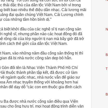
ự rằng “Tôi còn sống và còn sức thì tôi còn ca
c thái đặc thù của dân tộc Việt Nam bởi vì trong
 biết bao nhiêu thể điệu dân nhạc. Cải lương mãi
 quảng đại quần chúng Việt Nam. Cải Lương chính
 tự của những tâm hồn bình dị.”
cá biệt khởi đầu của các nghệ sĩ tị nạn cộng sản
N
iới nghệ sĩ, nhưng phần nào các hoạt động đó đã
ệ rộng rãi của lớp người tị nạn mà bây giờ đã trở
tính cách thế giới của dân tộc Việt Nam.
ệt Nam, vào những năm đầu cộng sản thống trị thì
B
 gian đã bị nhà nước cộng sản dẹp bỏ hẳn.
Gòn đổi tên là Nhạc Viện Thành Phố Hồ Chí
T
ải thuộc thành phần tập kết, đã được cử làm
 về ngành quốc nhạc, nhà nưóc vẫn để giáo sư
oa Âm nhạc truyền thống với khoảng hơn hai
nhân để dạy dỗ “các con em thuộc gia đình cách
B
u Ba được nhà nước cộng sản điều qua Viện
au cho ông hưu trí. mọi hoạt động trình diễn văn