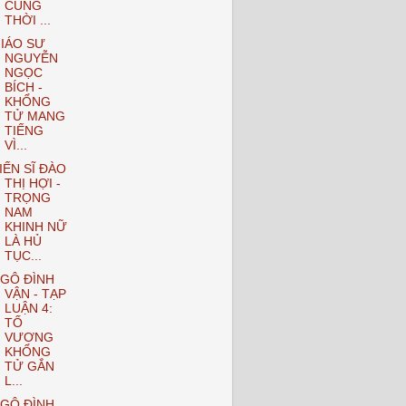
CÙNG
THỜI ...
IÁO SƯ
NGUYỄN
NGỌC
BÍCH -
KHỔNG
TỬ MANG
TIẾNG
VÌ...
IẾN SĨ ĐÀO
THỊ HỢI -
TRỌNG
NAM
KHINH NỮ
LÀ HỦ
TỤC...
GÔ ĐÌNH
VẬN - TẠP
LUẬN 4:
TỐ
VƯƠNG
KHỔNG
TỬ GẮN
L...
GÔ ĐÌNH