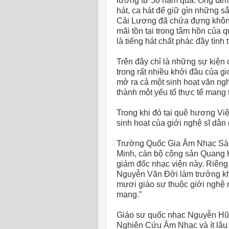
lương từ 50 năm qua. Ông tâm s
hát, ca hát để giữ gìn những sắ
Cải Lương đã chứa đựng không
mãi tồn tại trong tâm hồn của
là tiếng hát chất phác đầy tình
Trên đây chỉ là những sự kiện 
trong rất nhiều khởi đầu của g
mở ra cả một sinh hoạt văn ngh
thành một yếu tố thực tế mang 
Trong khi đó tại quê hương Vi
sinh hoạt của giới nghệ sĩ dân
Trường Quốc Gia Âm Nhạc Sài 
Minh, cán bộ cộng sản Quang H
giám đốc nhạc viện này. Riêng
Nguyễn Văn Đời làm trưởng kh
mươi giáo sư thuộc giới nghệ 
mạng.”
Giáo sư quốc nhạc Nguyễn Hữ
Nghiên Cứu Âm Nhạc và ít lâu s