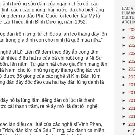
ịu ảnh hưởng sâu đậm của ngành chèo cổ, các
LAC V
tính cách trào phúng, hài hước, đã cho biết rằng
HUMAN
à ông đem ra đảo Phú Quốc rồi leo lên tàu Mỹ là
CULTU
ở Lái Thiêu, tỉnh Bình Dương, năm 1952.
ARCHI
►
20
ộp đàn trên lưng, từ chiếc xà lan leo thang dây lên
►
20
ân trong gia đình còn cho mình là quê mùa nữa.”
►
20
ì nghệ sĩ Lữ Liên đã đem theo đầy ắp trong tâm
►
20
 nhiều điệu hát ru của bà chị ruột ông là Ni Sư
►
20
 bốn, lên năm. Từ gánh hát chèo gia đình mang tên
►
20
à Nam, cho tới những ngày tháng cộng tác với
ớ được 36 giọng của các nghệ sĩ Kim Bản, Kim
►
20
g đàn đáy độc đáo của hai tay đàn lừng danh là
►
20
►
20
áy nó lạ lùng lắm, tiếng đàn có lúc rất thanh
►
20
ược cái thanh trầm, rè rè ấy mới là đạt tới nghệ
►
20
►
20
ác làn điệu ca Huế của các nghệ sĩ Vĩnh Phan,
▼
20
n Trích, đàn kìm của Sáu Tửng, các danh ca miền
▼