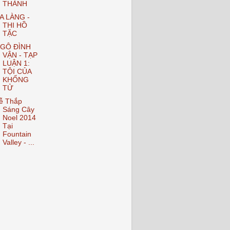
THÀNH
A LÀNG -
THI HỒ
TẶC
GÔ ĐÌNH
VẬN - TẠP
LUẬN 1:
TỘI CỦA
KHỔNG
TỬ
ễ Thắp
Sáng Cây
Noel 2014
Tại
Fountain
Valley - ...