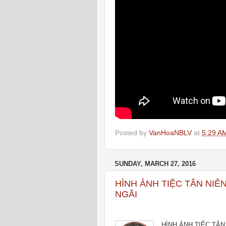
Posted by
VanHoaNBLV
at
5:29 A
SUNDAY, MARCH 27, 2016
HÌNH ẢNH TIỆC TÂN NIÊ
NGÃI
HÌNH ẢNH TIỆC TÂN