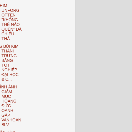
HIM
UNFORG
OTTEN
“KHÔNG
THỂ NÀO
QUÊN” ĐÃ
CHIẾU
THÀ...
S BÙI KIM
THÀNH
TRƯNG
BẰNG
TỐT
NGHIỆP
ĐẠI HỌC
& C...
ÌNH ẢNH
GIÁM
MỤC
HOÀNG
ĐỨC
OANH
GẶP
VANHOAN
BLV