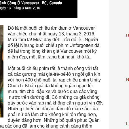
Đó là một buổi chiều ảm đạm ở Vancouver,
vào chiều chủ nhật ngày 13, tháng 3, 2016.
H
Mưa tầm tã! Mưa day dứt! Trời đổ lệ ! Người
đổ lệ! Nhưng buổi chiếu phim Unforgotten đã
để lại trong lòng khán giả Vancouver một kỷ
niệm đẹp, một tâm trạng bùi ngùi, khó tả...
Một buổi chiếu phim rất là thành công với tất
cả các gương mặt già-trẻ-bé-lớn ngồi gần kín
N
với hơn 400 chổ ngồi tại rạp chiếu phim Unity
Church. Khán giả đã không ngần ngại đội
mưa, tìm chỗ đậu xe và bước qua các vũng
nước trên đường đi. Có những cụ già chống
gậy bước vào rạp mà không cần người vịn đỡ.
Những chiếc áo dài,áo đầm đủ màu sắc của
phái nữ đã làm cho không khí rộn ràng hơn,
duyên dáng hơn. Những bộ quân phục Quân
L
a các ông đã làm cho khung cảnh càng thêm