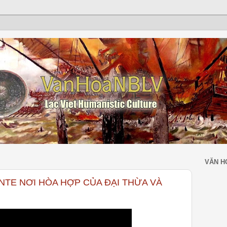
VĂN H
NTE NƠI HÒA HỢP CỦA ĐẠI THỪA VÀ