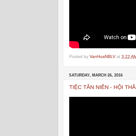
Posted by
VanHoaNBLV
at
3:22 A
SATURDAY, MARCH 26, 2016
TIỆC TÂN NIÊN - HỘI T