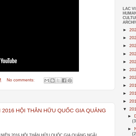
LAC V
HUMAN
CULTU
ARCHI
►
20
►
20
►
20
►
20
►
20
►
20
►
20
M
No comments:
►
20
►
20
►
20
▼
20
N 2016 HỘI THÂN HỮU QUỐC GIA QUẢNG
►
(
►
(
 NIÊN 2016 HỘI THÂN HỮU QUỐC GIA QUẢNG NGÃI