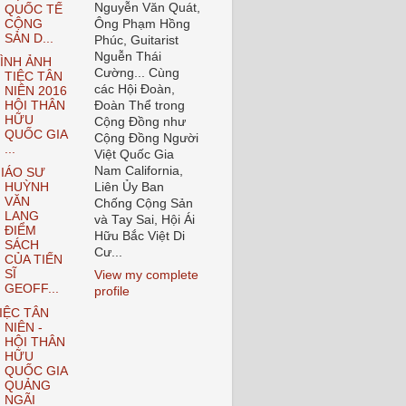
Nguyễn Văn Quát,
QUỐC TẾ
CỘNG
Ông Phạm Hồng
SẢN D...
Phúc, Guitarist
Nguễn Thái
ÌNH ẢNH
Cường... Cùng
TIỆC TÂN
các Hội Đoàn,
NIÊN 2016
HỘI THÂN
Đoàn Thể trong
HỮU
Cộng Đồng như
QUỐC GIA
Cộng Đồng Người
...
Việt Quốc Gia
Nam California,
IÁO SƯ
Liên Ủy Ban
HUỲNH
VĂN
Chống Cộng Sản
LANG
và Tay Sai, Hội Ái
ĐIỂM
Hữu Bắc Việt Di
SÁCH
Cư...
CỦA TIẾN
SĨ
View my complete
GEOFF...
profile
IỆC TÂN
NIÊN -
HỘI THÂN
HỮU
QUỐC GIA
QUẢNG
NGÃI