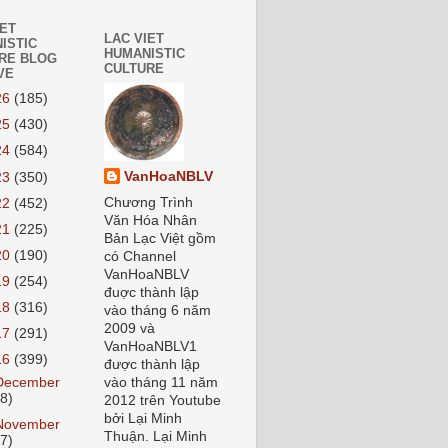
IET
LAC VIET
ISTIC
HUMANISTIC
RE BLOG
CULTURE
VE
26
(185)
25
(430)
24
(584)
VanHoaNBLV
23
(350)
Chương Trình
22
(452)
Văn Hóa Nhân
21
(225)
Bản Lạc Việt gồm
20
(190)
có Channel
VanHoaNBLV
19
(254)
đuợc thành lập
18
(316)
vào tháng 6 năm
2009 và
17
(291)
VanHoaNBLV1
16
(399)
được thành lập
December
vào tháng 11 năm
38)
2012 trên Youtube
bởi Lại Minh
November
Thuận. Lại Minh
27)