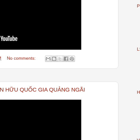
P
L
M
No comments:
HÂN HỮU QUỐC GIA QUẢNG NGÃI
H