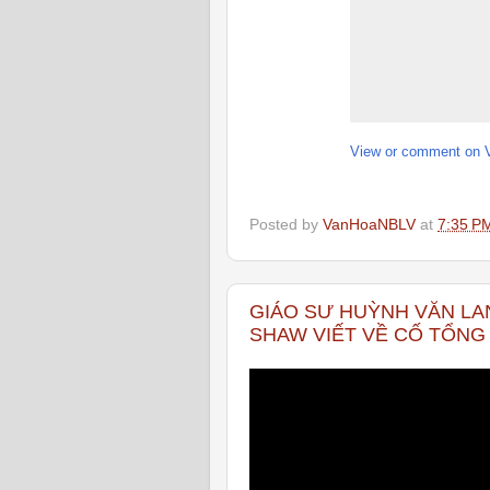
View or comment on 
Posted by
VanHoaNBLV
at
7:35 P
GIÁO SƯ HUỲNH VĂN LA
SHAW VIẾT VỀ CỐ TỔNG