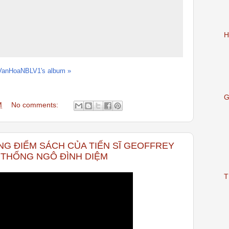
H
VanHoaNBLV1's album »
G
M
No comments:
NG ĐIỂM SÁCH CỦA TIẾN SĨ GEOFFREY
 THỐNG NGÔ ĐÌNH DIỆM
T