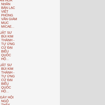
ĂN HÓA
NHÂN
BẢN LẠC
VIỆT
PHỎNG
VẤN GIÁM
MỤC
MICAE...
UẬT SƯ
BÙI KIM
THÀNH -
TỰ ỨNG
CỬ ĐẠI
BIỂU
QUỐC
HỘ...
UẬT SƯ
BÙI KIM
THÀNH -
TỰ ỨNG
CỬ ĐẠI
BIỂU
QUỐC
HỘ...
GÀY HỘI
NGỘ
THẦY