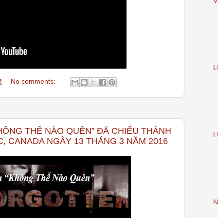
V
L
M
No comments:
ÔNG THỂ NÀO QUÊN” ĐÃ CHIẾU THÀNH
L
, CANADA NGÀY 13 THÁNG 3 NĂM 2016
N