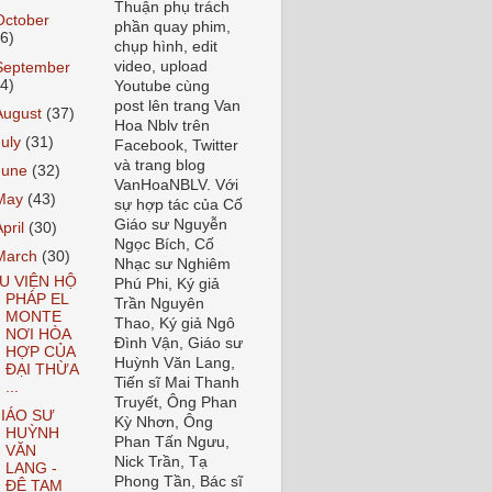
Thuận phụ trách
October
phần quay phim,
36)
chụp hình, edit
video, upload
September
34)
Youtube cùng
post lên trang Van
August
(37)
Hoa Nblv trên
July
(31)
Facebook, Twitter
và trang blog
June
(32)
VanHoaNBLV. Với
May
(43)
sự hợp tác của Cố
Giáo sư Nguyễn
April
(30)
Ngọc Bích, Cố
March
(30)
Nhạc sư Nghiêm
U VIỆN HỘ
Phú Phi, Ký giả
PHÁP EL
Trần Nguyên
MONTE
Thao, Ký giả Ngô
NƠI HÒA
Đình Vận, Giáo sư
HỢP CỦA
Huỳnh Văn Lang,
ĐẠI THỪA
Tiến sĩ Mai Thanh
...
Truyết, Ông Phan
IÁO SƯ
Kỳ Nhơn, Ông
HUỲNH
Phan Tấn Ngưu,
VĂN
Nick Trần, Tạ
LANG -
Phong Tần, Bác sĩ
ĐỆ TAM