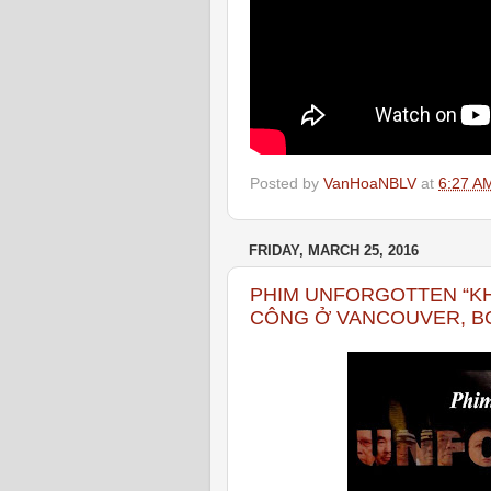
Posted by
VanHoaNBLV
at
6:27 A
FRIDAY, MARCH 25, 2016
PHIM UNFORGOTTEN “KH
CÔNG Ở VANCOUVER, BC