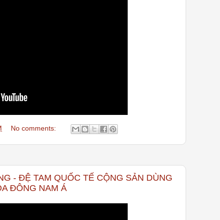
M
No comments:
NG - ĐỆ TAM QUỐC TẾ CỘNG SẢN DÙNG
ÓA ĐÔNG NAM Á