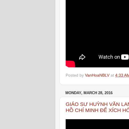
Posted by
VanHoaNBLV
at
4:33 A
MONDAY, MARCH 28, 2016
GIÁO SƯ HUỲNH VĂN LA
HỒ CHÍ MINH ĐỂ XÍCH H