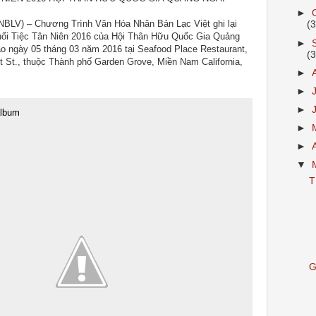
►
aNBLV) – Chương Trình Văn Hóa Nhân Bản Lạc Việt ghi lại
(
uổi Tiệc Tân Niên 2016 của Hội Thân Hữu Quốc Gia Quảng
►
o ngày 05 tháng 03 năm 2016 tại Seafood Place Restaurant,
(
t St., thuộc Thành phố Garden Grove, Miền Nam California,
►
►
►
album
►
►
▼
T
G