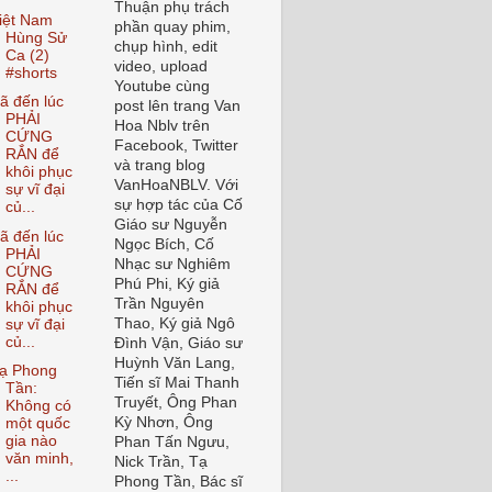
Thuận phụ trách
iệt Nam
phần quay phim,
Hùng Sử
chụp hình, edit
Ca (2)
video, upload
#shorts
Youtube cùng
ã đến lúc
post lên trang Van
PHẢI
Hoa Nblv trên
CỨNG
Facebook, Twitter
RẮN để
và trang blog
khôi phục
VanHoaNBLV. Với
sự vĩ đại
sự hợp tác của Cố
củ...
Giáo sư Nguyễn
ã đến lúc
Ngọc Bích, Cố
PHẢI
Nhạc sư Nghiêm
CỨNG
Phú Phi, Ký giả
RẮN để
Trần Nguyên
khôi phục
Thao, Ký giả Ngô
sự vĩ đại
củ...
Đình Vận, Giáo sư
Huỳnh Văn Lang,
ạ Phong
Tiến sĩ Mai Thanh
Tần:
Truyết, Ông Phan
Không có
Kỳ Nhơn, Ông
một quốc
gia nào
Phan Tấn Ngưu,
văn minh,
Nick Trần, Tạ
...
Phong Tần, Bác sĩ