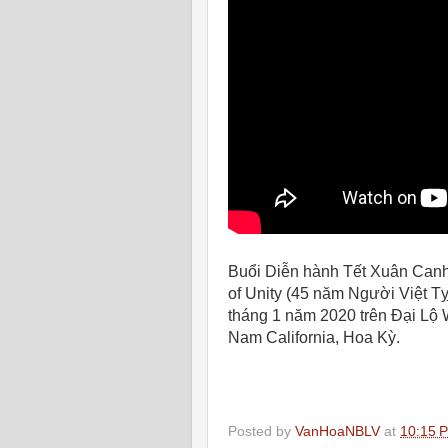
Buổi Diễn hành Tết Xuân Canh
of Unity (45 năm Người Việt T
tháng 1 năm 2020 trên Đại Lộ 
Nam California, Hoa Kỳ.
Posted by
VanHoaNBLV
at
10:15 