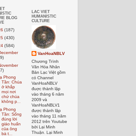
IET
LAC VIET
ISTIC
HUMANISTIC
RE BLOG
CULTURE
VE
26
(187)
25
(430)
24
(584)
December
VanHoaNBLV
59)
Chương Trình
November
Văn Hóa Nhân
37)
Bản Lạc Việt gồm
ạ Phong
có Channel
Tần: Chúa
VanHoaNBLV
ở khắp
đuợc thành lập
mọi nơi
vào tháng 6 năm
chứ chúa
2009 và
không p...
VanHoaNBLV1
ạ Phong
được thành lập
Tần: Sống
vào tháng 11 năm
đúng lời
2012 trên Youtube
giáo huấn
bởi Lại Minh
của ông
Thuận. Lại Minh
bà t...