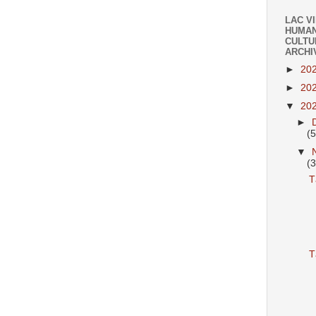
LAC V
HUMAN
CULTU
ARCHI
►
20
►
20
▼
20
►
(
▼
(
T
T