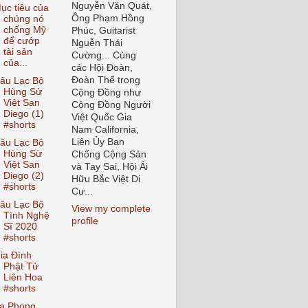
Nguyễn Văn Quát,
ục tiêu của
Ông Phạm Hồng
chúng nó
chống Mỹ
Phúc, Guitarist
để cướp
Nguễn Thái
tài sản
Cường... Cùng
của...
các Hội Đoàn,
Đoàn Thể trong
âu Lạc Bộ
Hùng Sử
Cộng Đồng như
Việt San
Cộng Đồng Người
Diego (1)
Việt Quốc Gia
#shorts
Nam California,
Liên Ủy Ban
âu Lạc Bộ
Hùng Sừ
Chống Cộng Sản
Việt San
và Tay Sai, Hội Ái
Diego (2)
Hữu Bắc Việt Di
#shorts
Cư...
âu Lạc Bộ
View my complete
Tình Nghệ
profile
Sĩ 2020
#shorts
ia Đình
Phật Tử
Liên Hoa
#shorts
ạ Phong