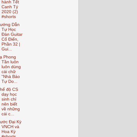
hành Tết
Canh Tý
2020 (2)
#shorts
ướng Dẫn
Tự Học
Đàn Guitar
Cổ Điển,
Phần 32 |
Gui...
ạ Phong
Tần luôn
luôn dùng
cái chữ
“Nhà Báo
Tự Do...
hế độ CS
dạy học
sinh chỉ
nên biết
về những
cái c...
ước Đại Kỳ
VNCH và
Hoa Kỳ
#shorts