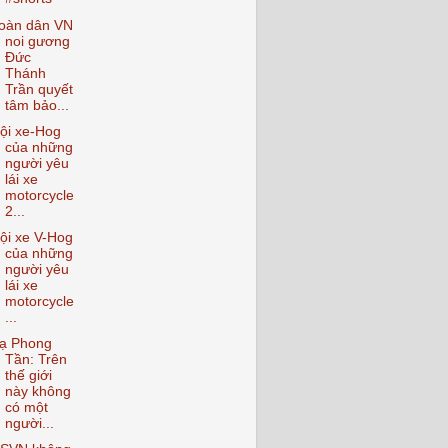
oàn dân VN
noi gương
Đức
Thánh
Trần quyết
tâm bảo...
ội xe-Hog
của những
người yêu
lái xe
motorcycle
2...
ội xe V-Hog
của những
người yêu
lái xe
motorcycle
...
ạ Phong
Tần: Trên
thế giới
này không
có một
người...