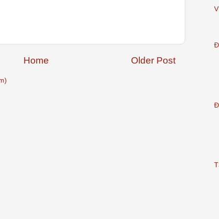
V
Đ
Home
Older Post
m)
Đ
T