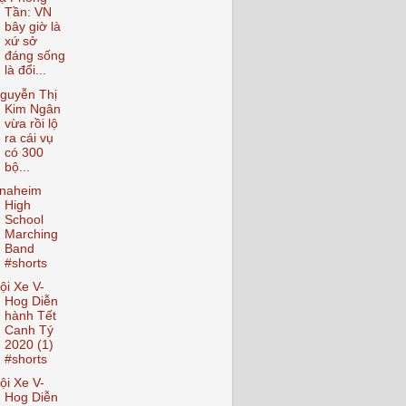
Tần: VN
bây giờ là
xứ sở
đáng sống
là đổi...
guyễn Thị
Kim Ngân
vừa rồi lộ
ra cái vụ
có 300
bộ...
naheim
High
School
Marching
Band
#shorts
ội Xe V-
Hog Diễn
hành Tết
Canh Tý
2020 (1)
#shorts
ội Xe V-
Hog Diễn