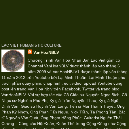
LAC VIET HUMANISTIC CULTURE
VanHoaNBLV
Chương Trình Văn Hóa Nhân Bản Lạc Việt gồm có
Channel VanHoaNBLV đuợc thành lập vào tháng 6
năm 2009 và VanHoaNBLV1 được thành lập vào tháng
11 năm 2012 trên Youtube bởi Lại Minh Thuận. Lại Minh Thuận phụ
trách phần quay phim, chụp hình, edit video, upload Youtube cùng
post lên trang Van Hoa Nblv trên Facebook, Twitter và trang blog
VanHoaNBLV. Với sự hợp tác của Cố Giáo sư Nguyễn Ngọc Bích, Cố
Nhạc sư Nghiêm Phú Phi, Ký giả Trần Nguyên Thao, Ký giả Ngô
Đình Vận, Giáo sư Huỳnh Văn Lang, Tiến sĩ Mai Thanh Truyết, Ông
Phan Kỳ Nhơn, Ông Phan Tấn Ngưu, Nick Trần, Tạ Phong Tần, Bác
sĩ Nguyễn Văn Quát, Ông Phạm Hồng Phúc, Guitarist Nguễn Thái
Cường... Cùng các Hội Đoàn, Đoàn Thể trong Cộng Đồng như Cộng