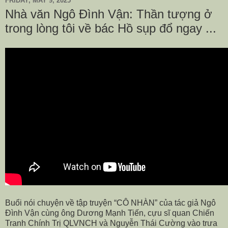
FRIDAY, MAY 9, 2025
Nhà văn Ngô Đình Vận: Thần tượng ở
trong lòng tôi về bác Hồ sụp đổ ngay ...
Buổi nói chuyện về tập truyện “CÔ NHÀN” của tác giả Ngô
Đình Vận cùng ông Dương Mạnh Tiến, cựu sĩ quan Chiến
Tranh Chính Trị QLVNCH và Nguyễn Thái Cường vào trưa