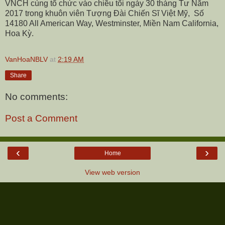
VNCH cùng tổ chức vào chiều tối ngày 30 tháng Tư Năm
2017 trong khuôn viên Tượng Đài Chiến Sĩ Việt Mỹ,
Số
14180 All American Way, Westminster, Miền Nam California,
Hoa Kỳ.
VanHoaNBLV
at
2:19 AM
Share
No comments:
Post a Comment
‹
›
Home
View web version