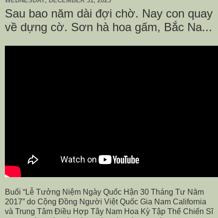
WEDNESDAY, DECEMBER 31, 2025
Sau bao năm dài đợi chờ. Nay con quay
về dựng cờ. Sơn hà hoa gấm, Bắc Na...
Buổi “Lễ Tưởng Niệm Ngày Quốc Hận 30 Tháng Tư Năm
2017” do Cộng Đồng Người Việt Quốc Gia Nam California
và Trung Tâm Điều Hợp Tây Nam Hoa Kỳ Tập Thể Chiến Sĩ