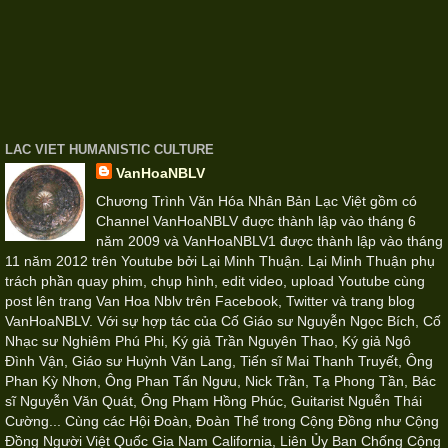
LAC VIET HUMANISTIC CULTURE
VanHoaNBLV
Chương Trình Văn Hóa Nhân Bản Lạc Việt gồm có
Channel VanHoaNBLV đuợc thành lập vào tháng 6
năm 2009 và VanHoaNBLV1 được thành lập vào tháng
11 năm 2012 trên Youtube bởi Lại Minh Thuận. Lại Minh Thuận phụ
trách phần quay phim, chụp hình, edit video, upload Youtube cùng
post lên trang Van Hoa Nblv trên Facebook, Twitter và trang blog
VanHoaNBLV. Với sự hợp tác của Cố Giáo sư Nguyễn Ngọc Bích, Cố
Nhạc sư Nghiêm Phú Phi, Ký giả Trần Nguyên Thao, Ký giả Ngô
Đình Vận, Giáo sư Huỳnh Văn Lang, Tiến sĩ Mai Thanh Truyết, Ông
Phan Kỳ Nhơn, Ông Phan Tấn Ngưu, Nick Trần, Tạ Phong Tần, Bác
sĩ Nguyễn Văn Quát, Ông Phạm Hồng Phúc, Guitarist Nguễn Thái
Cường... Cùng các Hội Đoàn, Đoàn Thể trong Cộng Đồng như Cộng
Đồng Người Việt Quốc Gia Nam California, Liên Ủy Ban Chống Cộng