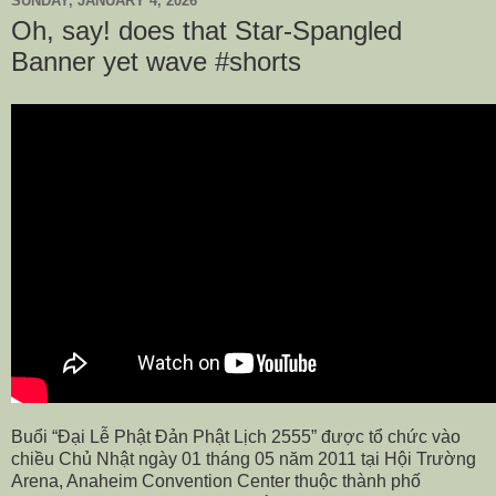
SUNDAY, JANUARY 4, 2026
Oh, say! does that Star-Spangled
Banner yet wave #shorts
Buổi “Đại Lễ Phật Đản Phật Lịch 2555” được tổ chức vào
chiều Chủ Nhật ngày 01 tháng 05 năm 2011 tại Hội Trường
Arena, Anaheim Convention Center thuộc thành phố