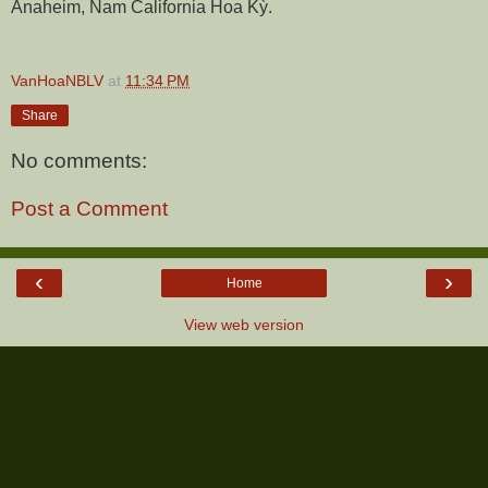
Anaheim, Nam California Hoa Kỳ.
VanHoaNBLV
at
11:34 PM
Share
No comments:
Post a Comment
‹
›
Home
View web version