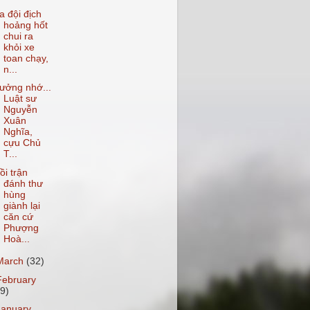
a đội địch
hoảng hốt
chui ra
khỏi xe
toan chạy,
n...
ưởng nhớ...
Luật sư
Nguyễn
Xuân
Nghĩa,
cựu Chủ
T...
ồi trận
đánh thư
hùng
giành lại
căn cứ
Phượng
Hoà...
March
(32)
February
29)
January