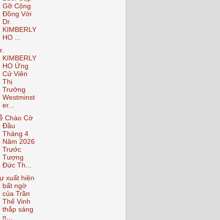
Gỡ Cộng
Đồng Với
Dr.
KIMBERLY
HO ...
r.
KIMBERLY
HO Ứng
Cử Viên
Thị
Trưởng
Westminst
er...
ễ Chào Cờ
Đầu
Tháng 4
Năm 2026
Trước
Tượng
Đức Th...
ự xuất hiện
bất ngờ
của Trần
Thế Vinh
thắp sáng
n...