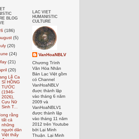
IET
LAC VIET
ISTIC
HUMANISTIC
RE BLOG
CULTURE
VE
26
(186)
August
(5)
July
(20)
June
(24)
VanHoaNBLV
May
(21)
Chương Trình
Văn Hóa Nhân
April
(20)
Bản Lạc Việt gồm
ang Lễ Ca
có Channel
Sĩ HỒNG
VanHoaNBLV
TƯỚC
đuợc thành lập
(1946-
vào tháng 6 năm
2026),
Cựu Nữ
2009 và
Sinh T...
VanHoaNBLV1
được thành lập
ong rằng
vào tháng 11 năm
tất cả
2012 trên Youtube
những
người dân
bởi Lại Minh
Việt thấy
Thuận. Lại Minh