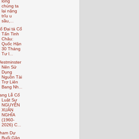
lòng
chúng ta
lại nặng
trĩu u
sầu,...
ố Đại tá Cổ
Tấn Tinh
Châu:
Quốc Hận
30 Tháng
Tư l...
estminster
Nên Sử
Dụng
Nguồn Tài
Trợ Liên
Bang Nh...
ang Lễ Cố
Luật Sư
NGUYỄN
XUÂN
NGHĨA
(1960-
2026) C...
ham Dự
Buổi Gặp