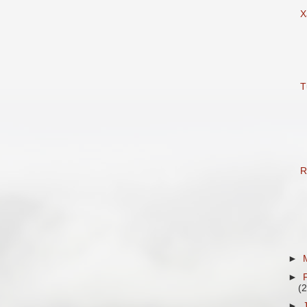
X
T
R
►
►
(
►