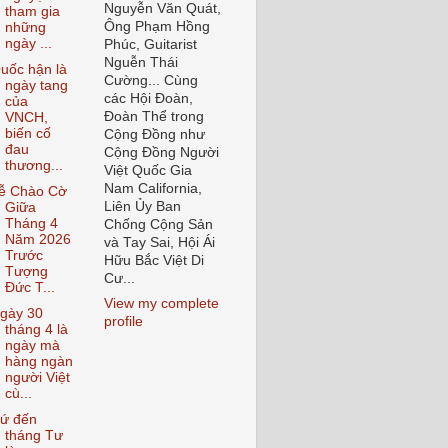
Nguyễn Văn Quát,
tham gia
Ông Phạm Hồng
những
ngày ...
Phúc, Guitarist
Nguễn Thái
uốc hận là
Cường... Cùng
ngày tang
các Hội Đoàn,
của
Đoàn Thể trong
VNCH,
biến cố
Cộng Đồng như
đau
Cộng Đồng Người
thương...
Việt Quốc Gia
Nam California,
ễ Chào Cờ
Liên Ủy Ban
Giữa
Tháng 4
Chống Cộng Sản
Năm 2026
và Tay Sai, Hội Ái
Trước
Hữu Bắc Việt Di
Tượng
Cư...
Đức T...
View my complete
gày 30
profile
tháng 4 là
ngày mà
hàng ngàn
người Việt
cù...
ứ đến
tháng Tư