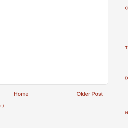
Q
T
D
Home
Older Post
m)
N