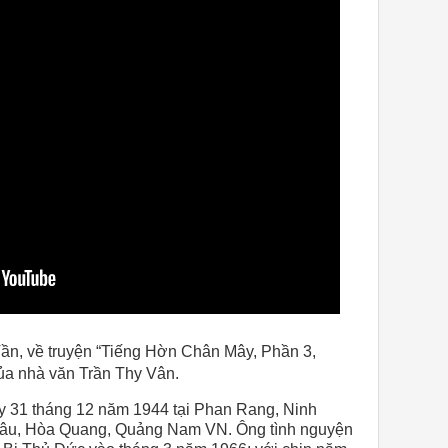
ần, về truyện “Tiếng Hờn Chân Mây, Phần 3,
ủa nhà văn Trần Thy Vân.
y 31 tháng 12 năm 1944 tại Phan Rang, Ninh
âu, Hòa Quang, Quảng Nam VN. Ông tình nguyện