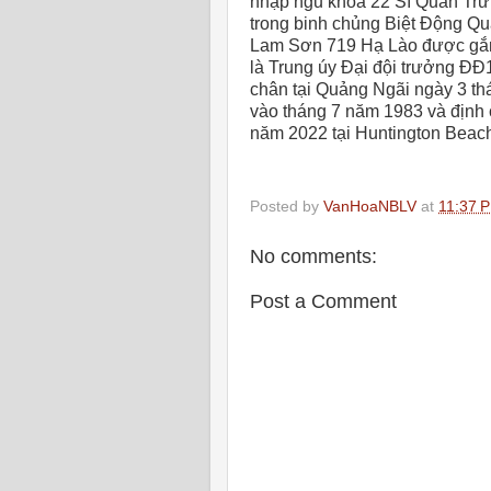
nhập ngũ khóa 22 Sĩ Quan Trừ
trong binh chủng Biệt Động Qu
Lam Sơn 719 Hạ Lào được gắn 
là Trung úy Đại đội trưởng ĐĐ1
chân tại Quảng Ngãi ngày 3 th
vào tháng 7 năm 1983 và định 
năm 2022 tại Huntington Beach
Posted by
VanHoaNBLV
at
11:37 
No comments:
Post a Comment