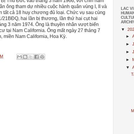
 Bị Thủ Đức vào tháng 3 năm 1966; với chin năm
ân ông tham dự nhiều cuộc hành quân vùng I, II và
LAC V
tất cả 18 huy chương đủ loại. Chức vụ sau cùng
HUMAN
CULTU
/21BĐQ, hai lần bị thương, lần thứ hai cụt hai
ARCHI
áng 3 năm 1974. Ông là thuyền nhân vượt biển
▼
20
cư tại Nam California. Ông mất ngày 27 tháng 7
, miền Nam California, Hoa Kỳ.
►
►
►
PM
►
▼
T
M