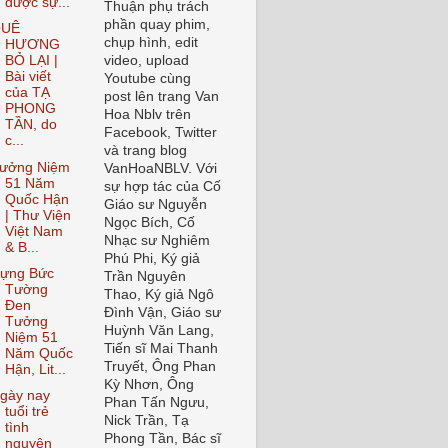
được sự...
Thuận phụ trách
phần quay phim,
UÊ
chụp hình, edit
HƯƠNG
video, upload
BỎ LẠI |
Bài viết
Youtube cùng
của TẠ
post lên trang Van
PHONG
Hoa Nblv trên
TẦN, do
Facebook, Twitter
c...
và trang blog
ưởng Niệm
VanHoaNBLV. Với
51 Năm
sự hợp tác của Cố
Quốc Hận
Giáo sư Nguyễn
| Thư Viện
Ngọc Bích, Cố
Việt Nam
Nhạc sư Nghiêm
& B...
Phú Phi, Ký giả
ựng Bức
Trần Nguyên
Tường
Thao, Ký giả Ngô
Đen
Đình Vận, Giáo sư
Tưởng
Huỳnh Văn Lang,
Niệm 51
Tiến sĩ Mai Thanh
Năm Quốc
Truyết, Ông Phan
Hận, Lit...
Kỳ Nhơn, Ông
gày nay
Phan Tấn Ngưu,
tuổi trẻ
Nick Trần, Tạ
tình
Phong Tần, Bác sĩ
nguyện