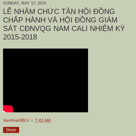
SUNDAY, MAY 17, 2015
LỄ NHẬM CHỨC TÂN HỘI ĐỒNG
CHẤP HÀNH VÀ HỘI ĐỒNG GIÁM
SÁT CĐNVQG NAM CALI NHIỆM KỲ
2015-2018
VanHoaNBLV
at
7:42 AM
Share