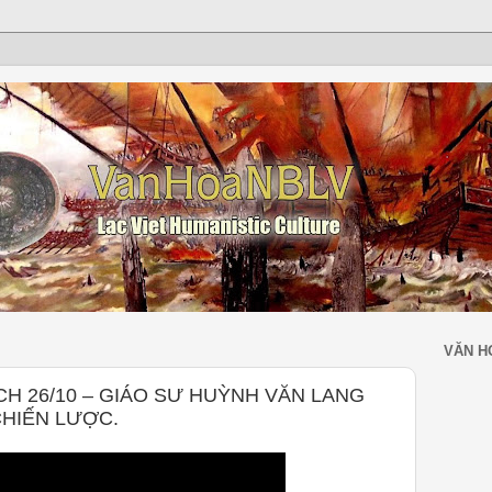
VĂN H
 26/10 – GIÁO SƯ HUỲNH VĂN LANG
CHIẾN LƯỢC.