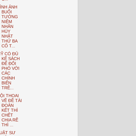
ÌNH ẢNH
BUỔI
TƯỞNG
NIỆM
NHÂN
HÚY
NHẬT
THỨ BA
CỐ T...
Ỹ CÓ ĐỦ
KẾ SÁCH
ĐỂ ĐỐI
PHÓ VỚI
CÁC
CHÍNH
BIẾN
TRÊ...
ỘI THOAI
VỀ ĐỀ TÀI
ĐOÀN
KẾT THÌ
CHẾT
CHIA RẼ
THÌ ...
UẬT SƯ