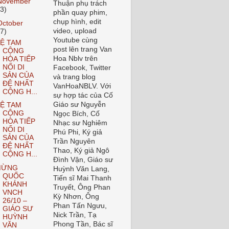
November
Thuận phụ trách
23)
phần quay phim,
chụp hình, edit
October
video, upload
27)
Youtube cùng
Ệ TAM
post lên trang Van
CỘNG
Hoa Nblv trên
HÒA TIẾP
NỐI DI
Facebook, Twitter
SẢN CỦA
và trang blog
ĐỆ NHẤT
VanHoaNBLV. Với
CỘNG H...
sự hợp tác của Cố
Giáo sư Nguyễn
Ệ TAM
CỘNG
Ngọc Bích, Cố
HÒA TIẾP
Nhạc sư Nghiêm
NỐI DI
Phú Phi, Ký giả
SẢN CỦA
Trần Nguyên
ĐỆ NHẤT
Thao, Ký giả Ngô
CỘNG H...
Đình Vận, Giáo sư
MỪNG
Huỳnh Văn Lang,
QUỐC
Tiến sĩ Mai Thanh
KHÁNH
Truyết, Ông Phan
VNCH
Kỳ Nhơn, Ông
26/10 –
Phan Tấn Ngưu,
GIÁO SƯ
Nick Trần, Tạ
HUỲNH
Phong Tần, Bác sĩ
VĂN