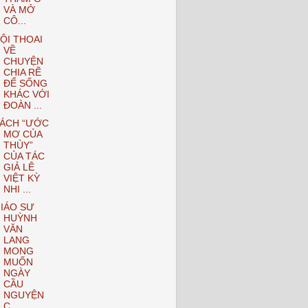
VÀ MỞ
CÔ...
ỘI THOAI
VỀ
CHUYỆN
CHIA RẼ
ĐỂ SỐNG
KHÁC VỚI
ĐOÀN ...
ÁCH “ƯỚC
MƠ CỦA
THỦY”
CỦA TÁC
GIẢ LÊ
VIỆT KỲ
NHI ...
IÁO SƯ
HUỲNH
VĂN
LANG
MONG
MUỐN
NGÀY
CẦU
NGUYỆN
C...