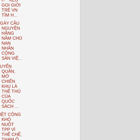
I? “ KÊU
GỌI GIỚI
TRẺ VN
TÌM H...
GÀY CẦU
NGUYỆN
HẰNG
NĂM CHO
NẠN
NHÂN
CỘNG
SẢN VIỆ...
UYỂN
QUÂN,
MỞ
CHIẾN
KHU LÀ
THẾ THỦ
CỦA
QUỐC
SÁCH ...
IỆT CỘNG
KHÓ
NUỐT
TPP VÌ
THỂ CHẾ,
THAM Ô