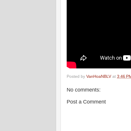
Posted by
VanHoaNBLV
at
3:46 P
No comments:
Post a Comment