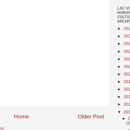
LAC V
HUMAN
CULTU
ARCHI
►
20
►
20
►
20
►
20
►
20
►
20
►
20
►
20
►
20
►
20
►
20
▼
20
Home
Older Post
►
(
m)