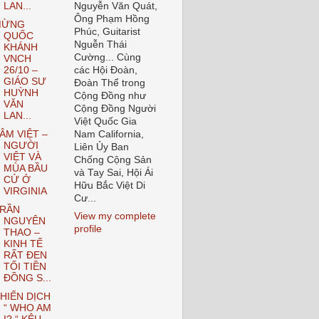
LAN...
Nguyễn Văn Quát,
Ông Phạm Hồng
MỪNG
Phúc, Guitarist
QUỐC
Nguễn Thái
KHÁNH
Cường... Cùng
VNCH
26/10 –
các Hội Đoàn,
GIÁO SƯ
Đoàn Thể trong
HUỲNH
Cộng Đồng như
VĂN
Cộng Đồng Người
LAN...
Việt Quốc Gia
ÂM VIỆT –
Nam California,
NGƯỜI
Liên Ủy Ban
VIỆT VÀ
Chống Cộng Sản
MÙA BẦU
và Tay Sai, Hội Ái
CỬ Ở
Hữu Bắc Việt Di
VIRGINIA
Cư...
RẦN
View my complete
NGUYÊN
profile
THAO –
KINH TẾ
RẤT ĐEN
TỐI TIỀN
ĐỒNG S...
HIẾN DỊCH
“ WHO AM