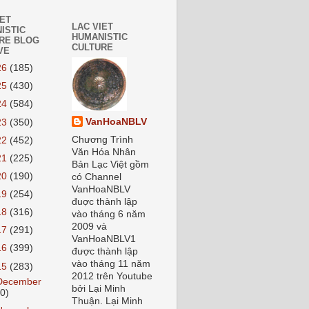
IET
LAC VIET
ISTIC
HUMANISTIC
RE BLOG
CULTURE
VE
26
(185)
25
(430)
24
(584)
VanHoaNBLV
23
(350)
Chương Trình
22
(452)
Văn Hóa Nhân
21
(225)
Bản Lạc Việt gồm
20
(190)
có Channel
VanHoaNBLV
19
(254)
đuợc thành lập
18
(316)
vào tháng 6 năm
2009 và
17
(291)
VanHoaNBLV1
16
(399)
được thành lập
vào tháng 11 năm
15
(283)
2012 trên Youtube
December
bởi Lại Minh
20)
Thuận. Lại Minh