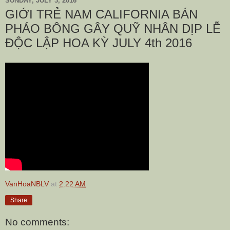
SUNDAY, JULY 3, 2016
GIỚI TRẺ NAM CALIFORNIA BÁN
PHÁO BÔNG GÂY QUỸ NHÂN DỊP LỄ
ĐỘC LẬP HOA KỲ JULY 4th 2016
VanHoaNBLV
at
2:22 AM
Share
No comments: