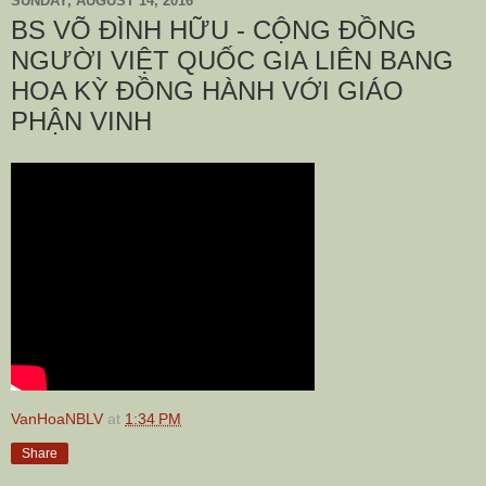
SUNDAY, AUGUST 14, 2016
BS VÕ ĐÌNH HỮU - CỘNG ĐỒNG
NGƯỜI VIỆT QUỐC GIA LIÊN BANG
HOA KỲ ĐỒNG HÀNH VỚI GIÁO
PHẬN VINH
VanHoaNBLV
at
1:34 PM
Share