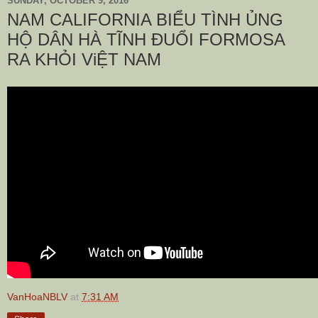
SUNDAY, OCTOBER 9, 2016
NAM CALIFORNIA BIỂU TÌNH ỦNG
HỘ DÂN HÀ TĨNH ĐUỔI FORMOSA
RA KHỎI ViỆT NAM
VanHoaNBLV
at
7:31 AM