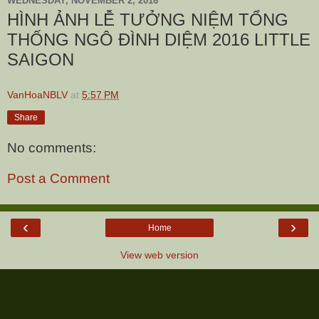
WEDNESDAY, NOVEMBER 2, 2016
HÌNH ẢNH LỄ TƯỞNG NIỆM TỔNG
THỐNG NGÔ ĐÌNH DIỆM 2016 LITTLE
SAIGON
VanHoaNBLV
at
5:57 PM
Share
No comments:
Post a Comment
‹
›
Home
View web version