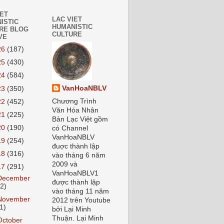
IET
LAC VIET
ISTIC
HUMANISTIC
RE BLOG
CULTURE
VE
26
(187)
25
(430)
24
(584)
VanHoaNBLV
23
(350)
Chương Trình
22
(452)
Văn Hóa Nhân
21
(225)
Bản Lạc Việt gồm
20
(190)
có Channel
VanHoaNBLV
19
(254)
đuợc thành lập
18
(316)
vào tháng 6 năm
2009 và
17
(291)
VanHoaNBLV1
December
được thành lập
12)
vào tháng 11 năm
November
2012 trên Youtube
1)
bởi Lại Minh
Thuận. Lại Minh
October