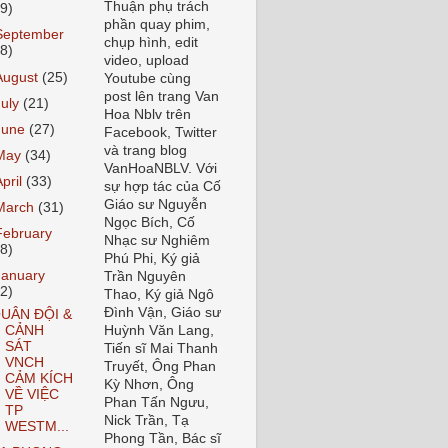
Thuận phụ trách
19)
phần quay phim,
September
chụp hình, edit
18)
video, upload
August
(25)
Youtube cùng
post lên trang Van
July
(21)
Hoa Nblv trên
June
(27)
Facebook, Twitter
và trang blog
May
(34)
VanHoaNBLV. Với
April
(33)
sự hợp tác của Cố
Giáo sư Nguyễn
March
(31)
Ngọc Bích, Cố
February
Nhạc sư Nghiêm
28)
Phú Phi, Ký giả
January
Trần Nguyên
32)
Thao, Ký giả Ngô
Đình Vận, Giáo sư
UÂN ĐỘI &
CẢNH
Huỳnh Văn Lang,
SÁT
Tiến sĩ Mai Thanh
VNCH
Truyết, Ông Phan
CẢM KÍCH
Kỳ Nhơn, Ông
VỀ VIỆC
Phan Tấn Ngưu,
TP
Nick Trần, Tạ
WESTM...
Phong Tần, Bác sĩ