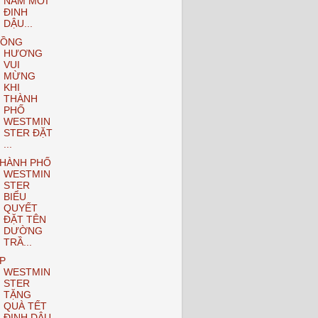
NĂM MỚI
ĐINH
DẬU...
ĐỒNG
HƯƠNG
VUI
MỪNG
KHI
THÀNH
PHỐ
WESTMIN
STER ĐẶT
...
HÀNH PHỐ
WESTMIN
STER
BIỂU
QUYẾT
ĐẶT TÊN
DƯỜNG
TRẦ...
P
WESTMIN
STER
TẶNG
QUÀ TẾT
ĐINH DẬU