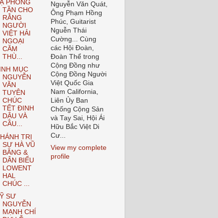
Ạ PHONG
Nguyễn Văn Quát,
TẦN CHO
Ông Phạm Hồng
RẰNG
Phúc, Guitarist
NGƯỜI
Nguễn Thái
VIỆT HẢI
Cường... Cùng
NGOẠI
các Hội Đoàn,
CĂM
THÙ...
Đoàn Thể trong
Cộng Đồng như
INH MỤC
Cộng Đồng Người
NGUYỄN
Việt Quốc Gia
VĂN
Nam California,
TUYÊN
Liên Ủy Ban
CHÚC
TẾT ĐINH
Chống Cộng Sản
DẬU VÀ
và Tay Sai, Hội Ái
CẦU...
Hữu Bắc Việt Di
Cư...
HÁNH TRỊ
SỰ HÀ VŨ
View my complete
BĂNG &
profile
DÂN BIỂU
LOWENT
HAL
CHÚC ...
Ỹ SƯ
NGUYỄN
MẠNH CHÍ