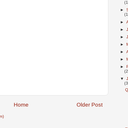
(
►
(
►
►
►
►
►
►
►
(
▼
(
Q
Home
Older Post
m)