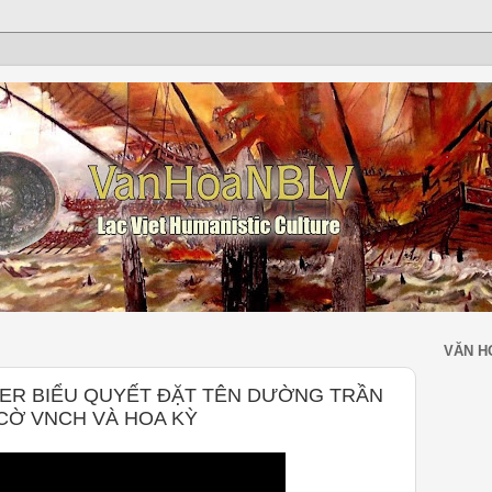
VĂN H
ER BIỂU QUYẾT ĐẶT TÊN DƯỜNG TRẦN
CỜ VNCH VÀ HOA KỲ