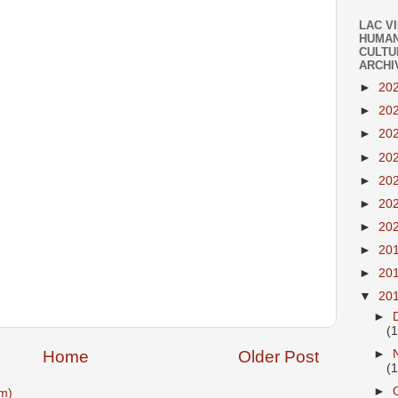
LAC V
HUMAN
CULTU
ARCHI
►
20
►
20
►
20
►
20
►
20
►
20
►
20
►
20
►
20
▼
20
►
(
Home
Older Post
►
(1
►
m)