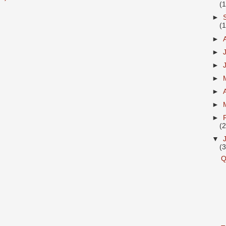
(
►
(
►
►
►
►
►
►
►
(
▼
(
Q