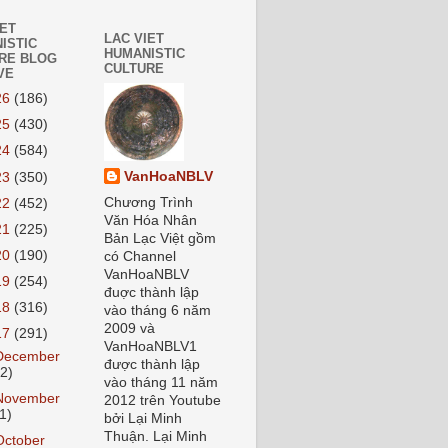
IET
LAC VIET
ISTIC
HUMANISTIC
RE BLOG
CULTURE
VE
26
(186)
25
(430)
24
(584)
VanHoaNBLV
23
(350)
Chương Trình
22
(452)
Văn Hóa Nhân
21
(225)
Bản Lạc Việt gồm
20
(190)
có Channel
VanHoaNBLV
19
(254)
đuợc thành lập
18
(316)
vào tháng 6 năm
2009 và
17
(291)
VanHoaNBLV1
December
được thành lập
12)
vào tháng 11 năm
November
2012 trên Youtube
1)
bởi Lại Minh
Thuận. Lại Minh
October