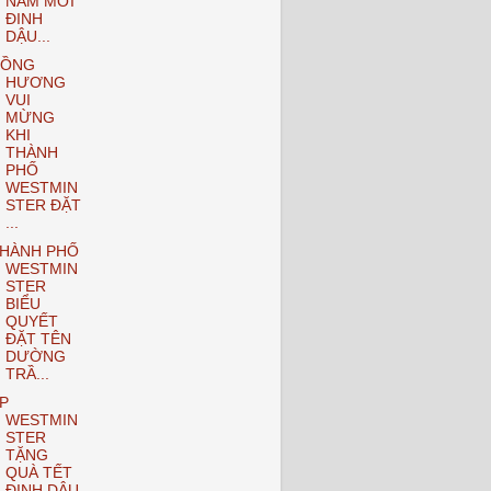
NĂM MỚI
ĐINH
DẬU...
ĐỒNG
HƯƠNG
VUI
MỪNG
KHI
THÀNH
PHỐ
WESTMIN
STER ĐẶT
...
HÀNH PHỐ
WESTMIN
STER
BIỂU
QUYẾT
ĐẶT TÊN
DƯỜNG
TRẦ...
P
WESTMIN
STER
TẶNG
QUÀ TẾT
ĐINH DẬU