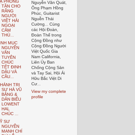
Ạ PHONG
Nguyễn Văn Quát,
TẦN CHO
Ông Phạm Hồng
RẰNG
Phúc, Guitarist
NGƯỜI
Nguễn Thái
VIỆT HẢI
Cường... Cùng
NGOẠI
các Hội Đoàn,
CĂM
THÙ...
Đoàn Thể trong
Cộng Đồng như
INH MỤC
Cộng Đồng Người
NGUYỄN
Việt Quốc Gia
VĂN
Nam California,
TUYÊN
Liên Ủy Ban
CHÚC
TẾT ĐINH
Chống Cộng Sản
DẬU VÀ
và Tay Sai, Hội Ái
CẦU...
Hữu Bắc Việt Di
Cư...
HÁNH TRỊ
SỰ HÀ VŨ
View my complete
BĂNG &
profile
DÂN BIỂU
LOWENT
HAL
CHÚC ...
Ỹ SƯ
NGUYỄN
MẠNH CHÍ