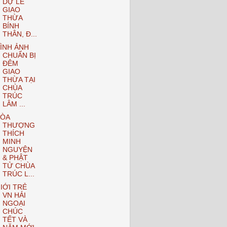
DỰ LỄ
GIAO
THỪA
BÍNH
THÂN, Đ...
ÌNH ẢNH
CHUẨN BỊ
ĐÊM
GIAO
THỪA TẠI
CHÙA
TRÚC
LÂM ...
ÒA
THƯỢNG
THÍCH
MINH
NGUYỆN
& PHẬT
TỬ CHÙA
TRÚC L...
IỚI TRẺ
VN HẢI
NGOẠI
CHÚC
TẾT VÀ