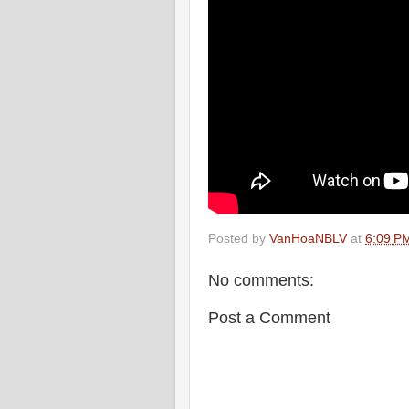
Posted by
VanHoaNBLV
at
6:09 P
No comments:
Post a Comment