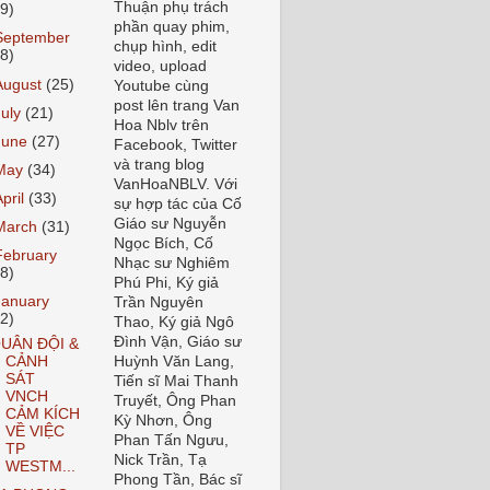
Thuận phụ trách
19)
phần quay phim,
September
chụp hình, edit
18)
video, upload
August
(25)
Youtube cùng
post lên trang Van
July
(21)
Hoa Nblv trên
June
(27)
Facebook, Twitter
và trang blog
May
(34)
VanHoaNBLV. Với
April
(33)
sự hợp tác của Cố
Giáo sư Nguyễn
March
(31)
Ngọc Bích, Cố
February
Nhạc sư Nghiêm
28)
Phú Phi, Ký giả
January
Trần Nguyên
32)
Thao, Ký giả Ngô
Đình Vận, Giáo sư
UÂN ĐỘI &
CẢNH
Huỳnh Văn Lang,
SÁT
Tiến sĩ Mai Thanh
VNCH
Truyết, Ông Phan
CẢM KÍCH
Kỳ Nhơn, Ông
VỀ VIỆC
Phan Tấn Ngưu,
TP
Nick Trần, Tạ
WESTM...
Phong Tần, Bác sĩ