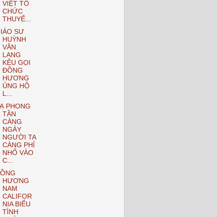
VIỆT TỔ
CHỨC
THUYẾ...
IÁO SƯ
HUỲNH
VĂN
LANG
KÊU GỌI
ĐỒNG
HƯƠNG
ỦNG HỘ
L...
Ạ PHONG
TẦN
CÀNG
NGÀY
NGƯỜI TA
CÀNG PHỈ
NHỔ VÀO
C...
ĐỒNG
HƯƠNG
NAM
CALIFOR
NIA BIỂU
TÌNH