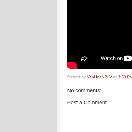
Posted by
VanHoaNBLV
at
3:59 P
No comments:
Post a Comment