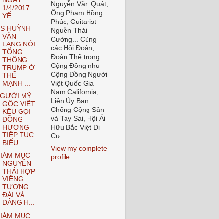
NGÀY
Nguyễn Văn Quát,
1/4/2017
Ông Phạm Hồng
YỂ...
Phúc, Guitarist
S HUỲNH
Nguễn Thái
VĂN
Cường... Cùng
LANG NÓI
các Hội Đoàn,
TỔNG
Đoàn Thể trong
THỐNG
Cộng Đồng như
TRUMP Ở
Cộng Đồng Người
THẾ
MẠNH ...
Việt Quốc Gia
Nam California,
GƯỜI MỸ
Liên Ủy Ban
GỐC VIỆT
Chống Cộng Sản
KÊU GỌI
và Tay Sai, Hội Ái
ĐỒNG
HƯƠNG
Hữu Bắc Việt Di
TIẾP TỤC
Cư...
BIỂU...
View my complete
IÁM MỤC
profile
NGUYỄN
THÁI HỢP
VIẾNG
TƯỢNG
ĐÀI VÀ
DÂNG H...
IÁM MỤC