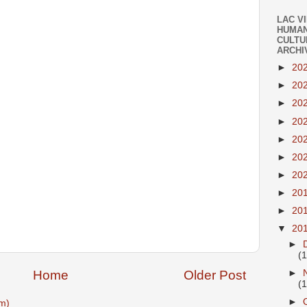
LAC V
HUMAN
CULTU
ARCHI
►
20
►
20
►
20
►
20
►
20
►
20
►
20
►
20
►
20
▼
20
►
(
Home
Older Post
►
(1
►
m)