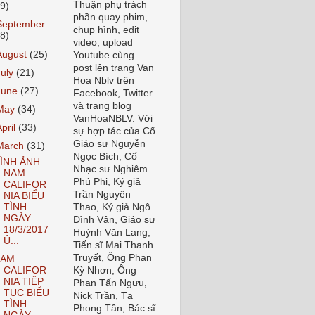
Thuận phụ trách
19)
phần quay phim,
September
chụp hình, edit
18)
video, upload
August
(25)
Youtube cùng
post lên trang Van
July
(21)
Hoa Nblv trên
June
(27)
Facebook, Twitter
và trang blog
May
(34)
VanHoaNBLV. Với
April
(33)
sự hợp tác của Cố
Giáo sư Nguyễn
March
(31)
Ngọc Bích, Cố
ÌNH ẢNH
Nhạc sư Nghiêm
NAM
Phú Phi, Ký giả
CALIFOR
Trần Nguyên
NIA BIỂU
TÌNH
Thao, Ký giả Ngô
NGÀY
Đình Vận, Giáo sư
18/3/2017
Huỳnh Văn Lang,
Ủ...
Tiến sĩ Mai Thanh
Truyết, Ông Phan
NAM
CALIFOR
Kỳ Nhơn, Ông
NIA TIẾP
Phan Tấn Ngưu,
TỤC BIỂU
Nick Trần, Tạ
TÌNH
Phong Tần, Bác sĩ