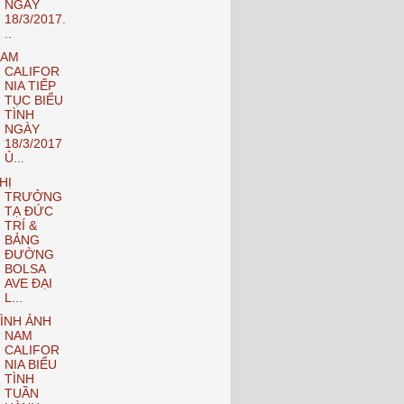
NGÀY
18/3/2017.
..
NAM
CALIFOR
NIA TIẾP
TỤC BIỂU
TÌNH
NGÀY
18/3/2017
Ủ...
HỊ
TRƯỞNG
TẠ ĐỨC
TRÍ &
BẢNG
ĐƯỜNG
BOLSA
AVE ĐẠI
L...
ÌNH ẢNH
NAM
CALIFOR
NIA BIỂU
TÌNH
TUẦN