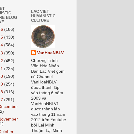
IET
LAC VIET
ISTIC
HUMANISTIC
RE BLOG
CULTURE
VE
26
(186)
25
(430)
24
(584)
VanHoaNBLV
23
(350)
Chương Trình
22
(452)
Văn Hóa Nhân
21
(225)
Bản Lạc Việt gồm
20
(190)
có Channel
VanHoaNBLV
19
(254)
đuợc thành lập
18
(316)
vào tháng 6 năm
2009 và
17
(291)
VanHoaNBLV1
December
được thành lập
12)
vào tháng 11 năm
November
2012 trên Youtube
1)
bởi Lại Minh
Thuận. Lại Minh
October