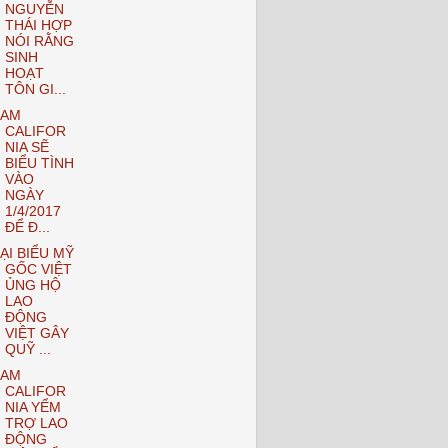
NGUYỄN
THÁI HỢP
NÓI RẰNG
SINH
HOẠT
TÔN GI...
NAM
CALIFOR
NIA SẼ
BIỂU TÌNH
VÀO
NGÀY
1/4/2017
ĐỂ Đ...
ẠI BIỂU MỸ
GỐC VIỆT
ỦNG HỘ
LAO
ĐỘNG
VIỆT GÂY
QUỸ ...
NAM
CALIFOR
NIA YỂM
TRỢ LAO
ĐỘNG