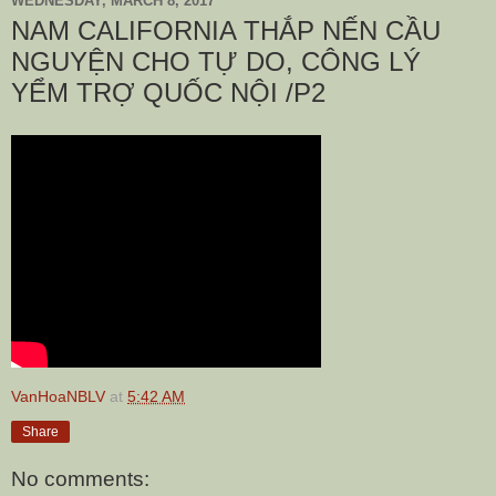
WEDNESDAY, MARCH 8, 2017
NAM CALIFORNIA THẮP NẾN CẦU
NGUYỆN CHO TỰ DO, CÔNG LÝ
YỂM TRỢ QUỐC NỘI /P2
VanHoaNBLV
at
5:42 AM
Share
No comments: