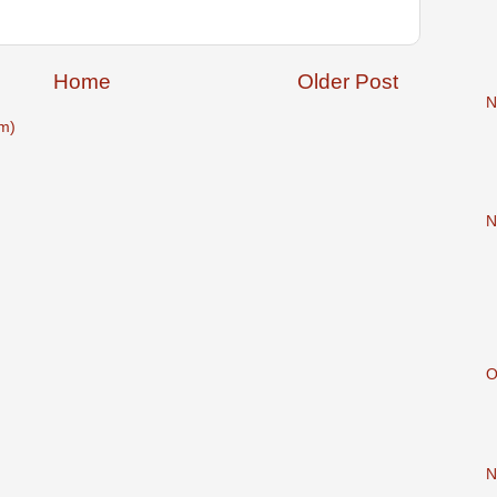
Home
Older Post
N
m)
N
O
N