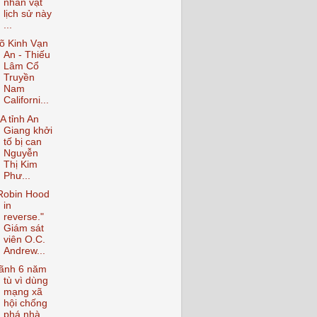
nhân vật
lịch sử này
...
õ Kinh Vạn
An - Thiếu
Lâm Cổ
Truyền
Nam
Californi...
A tỉnh An
Giang khởi
tố bị can
Nguyễn
Thị Kim
Phư...
Robin Hood
in
reverse."
Giám sát
viên O.C.
Andrew...
ãnh 6 năm
tù vì dùng
mạng xã
hội chống
phá nhà