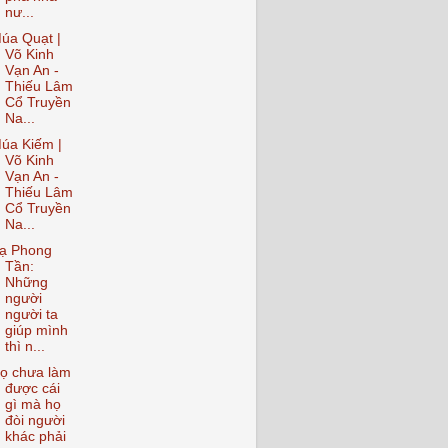
nư...
úa Quạt |
Võ Kinh
Vạn An -
Thiếu Lâm
Cổ Truyền
Na...
úa Kiếm |
Võ Kinh
Vạn An -
Thiếu Lâm
Cổ Truyền
Na...
ạ Phong
Tần:
Những
người
người ta
giúp mình
thì n...
ọ chưa làm
được cái
gì mà họ
đòi người
khác phải