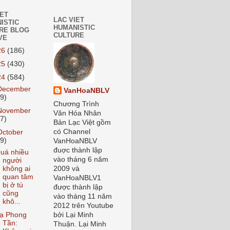
IET
LAC VIET
ISTIC
HUMANISTIC
RE BLOG
CULTURE
VE
26
(186)
25
(430)
24
(584)
December
VanHoaNBLV
59)
Chương Trình
November
Văn Hóa Nhân
37)
Bản Lạc Việt gồm
có Channel
October
59)
VanHoaNBLV
đuợc thành lập
uá nhiều
vào tháng 6 năm
người
không ai
2009 và
quan tâm
VanHoaNBLV1
bị ở tù
được thành lập
cũng
vào tháng 11 năm
khô...
2012 trên Youtube
ạ Phong
bởi Lại Minh
Tần:
Thuận. Lại Minh