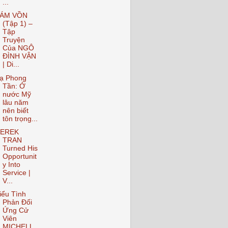
...
ÁM VỒN
(Tập 1) –
Tập
Truyện
Của NGÔ
ĐÌNH VẬN
| Di...
ạ Phong
Tần: Ở
nước Mỹ
lâu năm
nên biết
tôn trọng...
EREK
TRAN
Turned His
Opportunit
y Into
Service |
V...
iểu Tình
Phản Đối
Ứng Cử
Viên
MICHELL