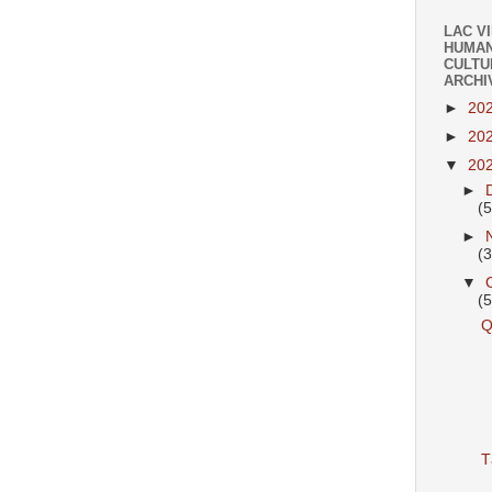
LAC V
HUMAN
CULTU
ARCHI
►
20
►
20
▼
20
►
(
►
(
▼
(
Q
T