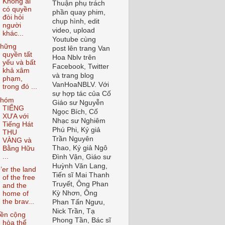
Không ai
Thuận phụ trách
có quyền
phần quay phim,
đòi hỏi
chụp hình, edit
người
video, upload
khác...
Youtube cùng
hững
post lên trang Van
quyền tất
Hoa Nblv trên
yếu và bất
Facebook, Twitter
khả xâm
và trang blog
phạm,
VanHoaNBLV. Với
trong đó ...
sự hợp tác của Cố
hóm
Giáo sư Nguyễn
TIẾNG
Ngọc Bích, Cố
XƯA với
Nhạc sư Nghiêm
Tiếng Hát
Phú Phi, Ký giả
THU
Trần Nguyên
VÀNG và
Thao, Ký giả Ngô
Bằng Hữu
...
Đình Vận, Giáo sư
Huỳnh Văn Lang,
’er the land
Tiến sĩ Mai Thanh
of the free
Truyết, Ông Phan
and the
Kỳ Nhơn, Ông
home of
the brav...
Phan Tấn Ngưu,
Nick Trần, Tạ
ền cộng
Phong Tần, Bác sĩ
hòa thể