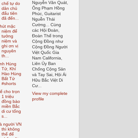
Nguyễn Văn Quát,
chế tự do
Ông Phạm Hồng
dân chủ
đẩu tiên
Phúc, Guitarist
đã đến...
Nguễn Thái
Cường... Cùng
hút mặc
các Hội Đoàn,
niệm để
Đoàn Thể trong
tưởng
niệm và
Cộng Đồng như
ghi ơn vị
Cộng Đồng Người
nguyên
Việt Quốc Gia
th...
Nam California,
Liên Ủy Ban
nh Hùng
Tử, Khí
Chống Cộng Sản
Hào Hùng
và Tay Sai, Hội Ái
Bất Tử
Hữu Bắc Việt Di
#shorts
Cư...
ể cho trọn
View my complete
1 triệu
profile
đồng bào
miền Bắc
di cư tổng
s...
à người VN
thì không
thể để