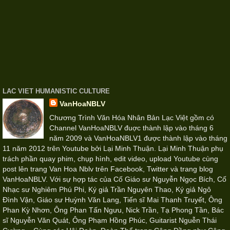
LAC VIET HUMANISTIC CULTURE
VanHoaNBLV
Chương Trình Văn Hóa Nhân Bản Lạc Việt gồm có
Channel VanHoaNBLV đuợc thành lập vào tháng 6
năm 2009 và VanHoaNBLV1 được thành lập vào tháng
11 năm 2012 trên Youtube bởi Lại Minh Thuận. Lại Minh Thuận phụ
trách phần quay phim, chụp hình, edit video, upload Youtube cùng
post lên trang Van Hoa Nblv trên Facebook, Twitter và trang blog
VanHoaNBLV. Với sự hợp tác của Cố Giáo sư Nguyễn Ngọc Bích, Cố
Nhạc sư Nghiêm Phú Phi, Ký giả Trần Nguyên Thao, Ký giả Ngô
Đình Vận, Giáo sư Huỳnh Văn Lang, Tiến sĩ Mai Thanh Truyết, Ông
Phan Kỳ Nhơn, Ông Phan Tấn Ngưu, Nick Trần, Tạ Phong Tần, Bác
sĩ Nguyễn Văn Quát, Ông Phạm Hồng Phúc, Guitarist Nguễn Thái