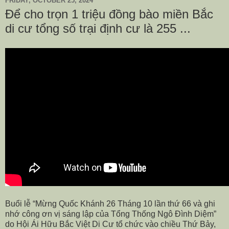
FRIDAY, OCTOBER 25, 2024
Để cho trọn 1 triệu đồng bào miền Bắc
di cư tổng số trại định cư là 255 ...
Buổi lễ “Mừng Quốc Khánh 26 Tháng 10 lần thứ 66 và ghi
nhớ công ơn vị sáng lập của Tổng Thống Ngô Đình Diệm”
do Hội Ái Hữu Bắc Việt Di Cư tổ chức vào chiều Thứ Bảy,