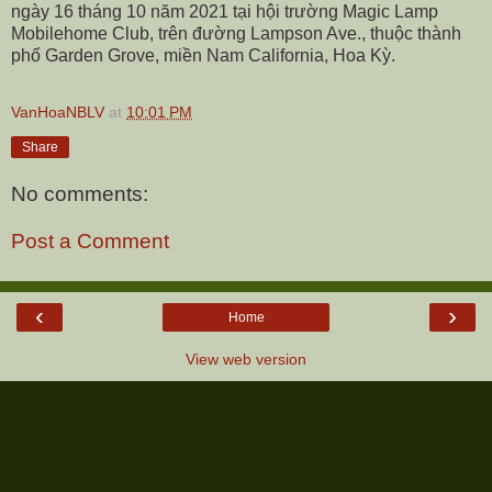
ngày 16 tháng 10 năm 2021 tại hội trường Magic Lamp
Mobilehome Club, trên đường Lampson Ave., thuộc thành
phố Garden Grove, miền Nam California, Hoa Kỳ.
VanHoaNBLV
at
10:01 PM
Share
No comments:
Post a Comment
‹
›
Home
View web version