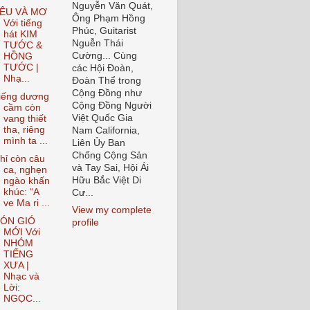
Nguyễn Văn Quát,
ÊU VÀ MƠ
Ông Phạm Hồng
Với tiếng
Phúc, Guitarist
hát KIM
Nguễn Thái
TƯỚC &
Cường... Cùng
HỒNG
TƯỚC |
các Hội Đoàn,
Nhạ...
Đoàn Thể trong
Cộng Đồng như
iếng dương
Cộng Đồng Người
cầm còn
Việt Quốc Gia
vang thiết
tha, riêng
Nam California,
mình ta ...
Liên Ủy Ban
Chống Cộng Sản
hỉ còn câu
và Tay Sai, Hội Ái
ca, nghẹn
Hữu Bắc Việt Di
ngào khấn
khúc: “A
Cư...
ve Ma ri ...
View my complete
ÓN GIÓ
profile
MỚI Với
NHÓM
TIẾNG
XƯA |
Nhạc và
Lời:
NGỌC...