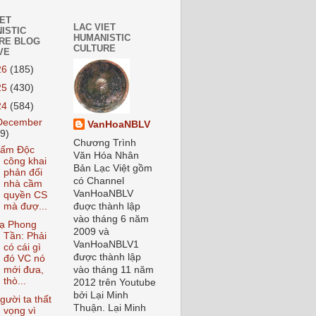
IET
LAC VIET
ISTIC
HUMANISTIC
RE BLOG
CULTURE
VE
26
(185)
25
(430)
24
(584)
December
VanHoaNBLV
59)
Chương Trình
ấm Độc
Văn Hóa Nhân
công khai
Bản Lạc Việt gồm
phản đối
có Channel
nhà cầm
VanHoaNBLV
quyền CS
mà đượ...
đuợc thành lập
vào tháng 6 năm
ạ Phong
2009 và
Tần: Phải
VanHoaNBLV1
có cái gì
được thành lập
đó VC nó
mới đưa,
vào tháng 11 năm
thò...
2012 trên Youtube
bởi Lại Minh
gười ta thất
Thuận. Lại Minh
vọng vì