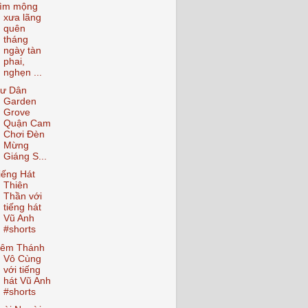
ìm mộng
xưa lãng
quên
tháng
ngày tàn
phai,
nghẹn ...
ư Dân
Garden
Grove
Quận Cam
Chơi Đèn
Mừng
Giáng S...
iếng Hát
Thiên
Thần với
tiếng hát
Vũ Anh
#shorts
êm Thánh
Vô Cùng
với tiếng
hát Vũ Anh
#shorts