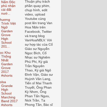
Thuận phụ trách
Nấm Độc
phủ nhận
phần quay phim,
cái đất
chụp hình, edit
nướ...
video, upload
Youtube cùng
hương
post lên trang Van
Trình Việt
Ngữ
Hoa Nblv trên
Garden
Facebook, Twitter
Grove
và trang blog
High
VanHoaNBLV. Với
School
sự hợp tác của Cố
201...
Giáo sư Nguyễn
ọc Khu
Ngọc Bích, Cố
Thống
Nhạc sư Nghiêm
Nhất
Phú Phi, Ký giả
Garden
Trần Nguyên
Grove
Thao, Ký giả Ngô
2017
Đình Vận, Giáo sư
#shorts
Huỳnh Văn Lang,
olsa
Tiến sĩ Mai Thanh
Grande
Truyết, Ông Phan
High
Kỳ Nhơn, Ông
School
Phan Tấn Ngưu,
Marching
Nick Trần, Tạ
Band 2017
Phong Tần, Bác sĩ
#shorts