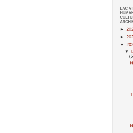
LAC V
HUMAN
CULTU
ARCHI
►
20
►
20
▼
20
▼
(
N
T
N