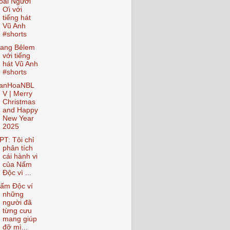
oài Người
Ơi với
tiếng hát
Vũ Anh
#shorts
ang Bêlem
với tiếng
hát Vũ Anh
#shorts
anHoaNBL
V | Merry
Christmas
and Happy
New Year
2025
PT: Tôi chỉ
phân tích
cái hành vi
của Nấm
Độc vì ...
ấm Độc ví
những
người đã
từng cưu
mang giúp
đỡ mì...