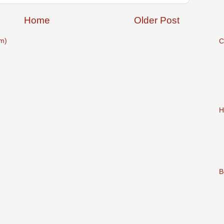
Home
Older Post
m)
C
H
B