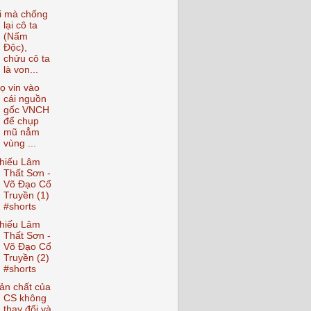
i mà chống
lại cô ta
(Nấm
Độc),
chửu cô ta
là von...
ọ vin vào
cái nguồn
gốc VNCH
để chụp
mũ nẳm
vùng ...
hiếu Lâm
Thất Sơn -
Võ Đạo Cổ
Truyền (1)
#shorts
hiếu Lâm
Thất Sơn -
Võ Đạo Cổ
Truyền (2)
#shorts
ản chất của
CS không
thay đổi và