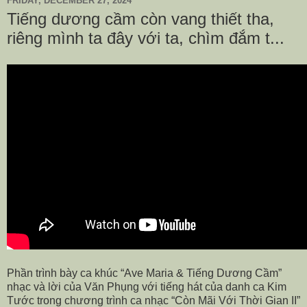
FRIDAY, DECEMBER 27, 2024
Tiếng dương cầm còn vang thiết tha,
riêng mình ta đây với ta, chìm đắm t...
Phần trình bày ca khúc “Ave Maria & Tiếng Dương Cầm”
nhạc và lời của Văn Phụng với tiếng hát của danh ca Kim
Tước trong chương trình ca nhạc “Còn Mãi Với Thời Gian II”