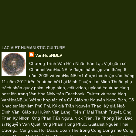
LAC VIET HUMANISTIC CULTURE
VanHoaNBLV
Chương Trình Văn Hóa Nhân Bản Lạc Việt gồm có
Channel VanHoaNBLV đuợc thành lập vào tháng 6
năm 2009 và VanHoaNBLV1 được thành lập vào tháng
11 năm 2012 trên Youtube bởi Lại Minh Thuận. Lại Minh Thuận phụ
trách phần quay phim, chụp hình, edit video, upload Youtube cùng
post lên trang Van Hoa Nblv trên Facebook, Twitter và trang blog
VanHoaNBLV. Với sự hợp tác của Cố Giáo sư Nguyễn Ngọc Bích, Cố
Nhạc sư Nghiêm Phú Phi, Ký giả Trần Nguyên Thao, Ký giả Ngô
Đình Vận, Giáo sư Huỳnh Văn Lang, Tiến sĩ Mai Thanh Truyết, Ông
Phan Kỳ Nhơn, Ông Phan Tấn Ngưu, Nick Trần, Tạ Phong Tần, Bác
sĩ Nguyễn Văn Quát, Ông Phạm Hồng Phúc, Guitarist Nguễn Thái
Cường... Cùng các Hội Đoàn, Đoàn Thể trong Cộng Đồng như Cộng