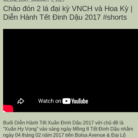
WEDNESDAY, JANUARY 1, 2025
Chào đón 2 lá đại kỳ VNCH và Hoa Kỳ |
Diễn Hành Tết Đinh Dậu 2017 #shorts
Buổi Diễn Hành Tết Xuân Đinh Dậu 2017 với chủ đề là
“Xuân Hy Vọng” vào sáng ngày Mồng 8 Tết Đinh Dậu nhằm
ngày 04 tháng 02 năm 2017 trên Bolsa Avenue & Đại Lộ