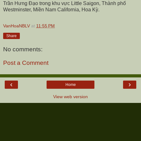
Trần Hưng Đạo trong khu vực Little Saigon, Thành phố
Westminster, Miền Nam California, Hoa Kỳ.
VanHoaNBLV
at
11:55 PM
Share
No comments:
Post a Comment
‹
›
Home
View web version