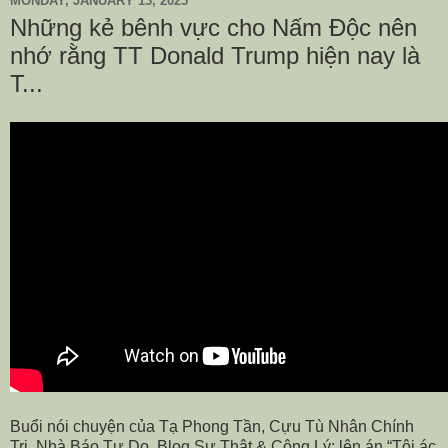
MONDAY, JANUARY 13, 2025
Những kẻ bênh vực cho Nấm Độc nên
nhớ rằng TT Donald Trump hiện nay là
T...
Buổi nói chuyện của Tạ Phong Tần, Cựu Tù Nhân Chính
Trị, Nhà Báo Tự Do, Blog Sự Thật & Công Lý; lên án “Tội ác