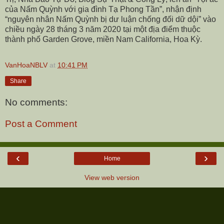
của Nấm Quỳnh với gia đình Tạ Phong Tần”, nhận định
“nguyên nhân Nấm Quỳnh bị dư luận chống đối dữ dội” vào
chiều ngày 28 tháng 3 năm 2020 tại một địa điểm thuộc
thành phố Garden Grove, miền Nam California, Hoa Kỳ.
VanHoaNBLV
at
10:41 PM
Share
No comments:
Post a Comment
‹
›
Home
View web version