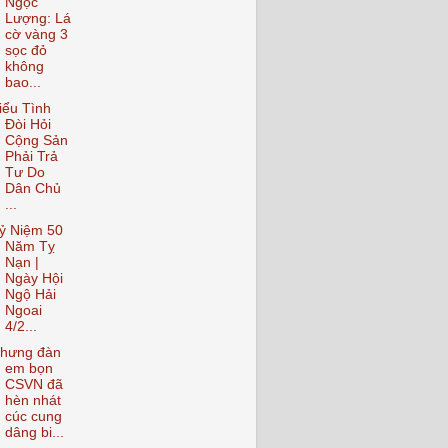
Ngọc
Lượng: Lá
cờ vàng 3
sọc đỏ
không
bao...
iểu Tình
Đòi Hỏi
Cộng Sản
Phải Trả
Tư Do
Dân Chủ
...
ỷ Niệm 50
Năm Tỵ
Nạn |
Ngày Hội
Ngộ Hải
Ngoai
4/2...
hưng đàn
em bọn
CSVN đã
hèn nhát
cúc cung
dâng bi...