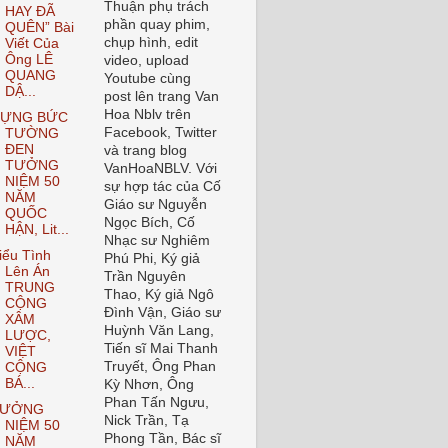
Thuận phụ trách
HAY ĐÃ
phần quay phim,
QUÊN” Bài
chụp hình, edit
Viết Của
Ông LÊ
video, upload
QUANG
Youtube cùng
DẬ...
post lên trang Van
Hoa Nblv trên
ỰNG BỨC
Facebook, Twitter
TƯỜNG
ĐEN
và trang blog
TƯỞNG
VanHoaNBLV. Với
NIỆM 50
sự hợp tác của Cố
NĂM
Giáo sư Nguyễn
QUỐC
Ngọc Bích, Cố
HẬN, Lit...
Nhạc sư Nghiêm
iểu Tình
Phú Phi, Ký giả
Lên Án
Trần Nguyên
TRUNG
Thao, Ký giả Ngô
CỘNG
Đình Vận, Giáo sư
XÂM
Huỳnh Văn Lang,
LƯỢC,
Tiến sĩ Mai Thanh
VIỆT
Truyết, Ông Phan
CỘNG
BÁ...
Kỳ Nhơn, Ông
Phan Tấn Ngưu,
TƯỞNG
Nick Trần, Tạ
NIỆM 50
Phong Tần, Bác sĩ
NĂM