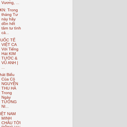
Vương, ...
KN: Trong
tháng Tư
này hãy
dồn hết
tâm tư tình
cả...
UỐC TẾ
VIỆT CA
Với Tiếng
Hát KIM
TƯỚC &
VŨ ANH |
...
hát Biểu
Của Cô
NGUYỄN
THU HÀ
Trong
Ngày
TƯỞNG
NI...
IỆT NAM
MINH
CHÂU TỜI