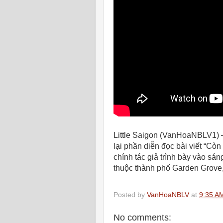
Little Saigon (VanHoaNBLV1) 
lại phần diễn đọc bài viết “C
chính tác giả trình bày vào sá
thuộc thành phố Garden Grove,
Posted by
VanHoaNBLV
at
9:35 A
No comments: