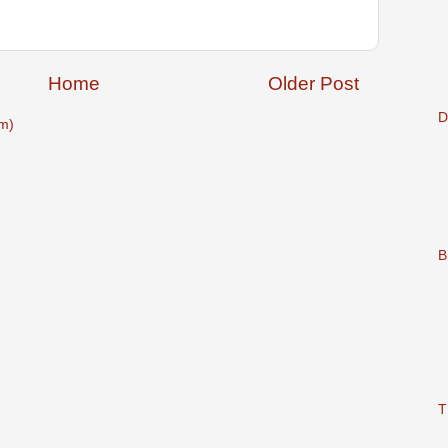
Home
Older Post
D
m)
B