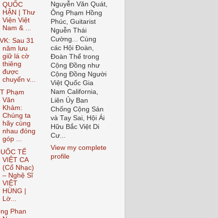
Nguyễn Văn Quát,
QUỐC
HẬN | Thư
Ông Phạm Hồng
Viện Việt
Phúc, Guitarist
Nam & ...
Nguễn Thái
Cường... Cùng
VK: Sau 31
các Hội Đoàn,
năm lưu
giữ lá cờ
Đoàn Thể trong
thiêng
Cộng Đồng như
được
Cộng Đồng Người
chuyển v...
Việt Quốc Gia
Nam California,
T Phạm
Văn
Liên Ủy Ban
Khảm:
Chống Cộng Sản
Chúng ta
và Tay Sai, Hội Ái
hãy cùng
Hữu Bắc Việt Di
nhau đóng
Cư...
góp ...
View my complete
UỐC TẾ
profile
VIỆT CA
(Cổ Nhạc)
– Nghệ Sĩ
VIỆT
HÙNG |
Lờ...
ng Phan