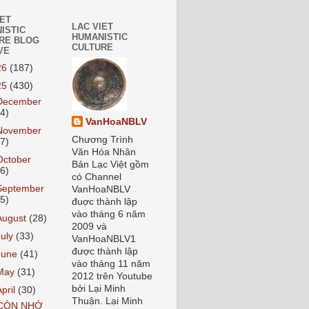
IET
LAC VIET
ISTIC
HUMANISTIC
RE BLOG
CULTURE
VE
26
(187)
25
(430)
December
24)
VanHoaNBLV
November
Chương Trình
27)
Văn Hóa Nhân
October
Bản Lạc Việt gồm
26)
có Channel
September
VanHoaNBLV
55)
đuợc thành lập
vào tháng 6 năm
August
(28)
2009 và
July
(33)
VanHoaNBLV1
được thành lập
June
(41)
vào tháng 11 năm
May
(31)
2012 trên Youtube
bởi Lại Minh
April
(30)
Thuận. Lại Minh
CÒN NHỚ