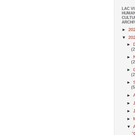
LAC V
HUMAN
CULTU
ARCHI
►
20
▼
20
►
(
►
(
►
(
►
(
►
►
►
►
▼
“