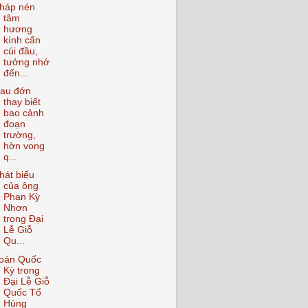
háp nén
tâm
hương
kính cẩn
cúi đầu,
tưởng nhớ
đến...
au đớn
thay biết
bao cảnh
đoạn
trường,
hờn vong
q...
hát biểu
của ông
Phan Kỳ
Nhơn
trong Đại
Lễ Giỗ
Qu...
oán Quốc
Kỳ trong
Đại Lễ Giỗ
Quốc Tổ
Hùng