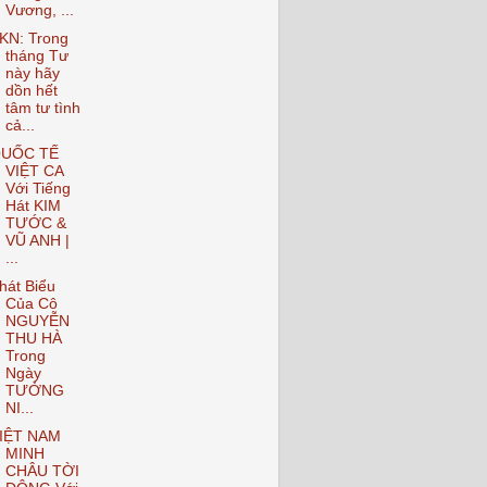
Vương, ...
KN: Trong
tháng Tư
này hãy
dồn hết
tâm tư tình
cả...
UỐC TẾ
VIỆT CA
Với Tiếng
Hát KIM
TƯỚC &
VŨ ANH |
...
hát Biểu
Của Cô
NGUYỄN
THU HÀ
Trong
Ngày
TƯỞNG
NI...
IỆT NAM
MINH
CHÂU TỜI