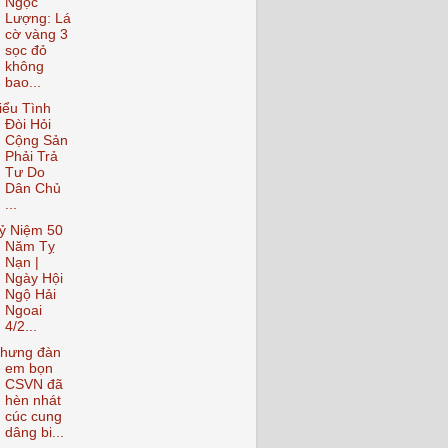
Ngọc
Lượng: Lá
cờ vàng 3
sọc đỏ
không
bao...
iểu Tình
Đòi Hỏi
Cộng Sản
Phải Trả
Tư Do
Dân Chủ
...
ỷ Niệm 50
Năm Tỵ
Nạn |
Ngày Hội
Ngộ Hải
Ngoai
4/2...
hưng đàn
em bọn
CSVN đã
hèn nhát
cúc cung
dâng bi...