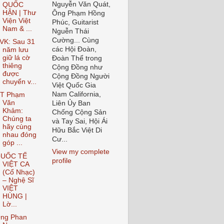
Nguyễn Văn Quát,
QUỐC
HẬN | Thư
Ông Phạm Hồng
Viện Việt
Phúc, Guitarist
Nam & ...
Nguễn Thái
Cường... Cùng
VK: Sau 31
các Hội Đoàn,
năm lưu
giữ lá cờ
Đoàn Thể trong
thiêng
Cộng Đồng như
được
Cộng Đồng Người
chuyển v...
Việt Quốc Gia
Nam California,
T Phạm
Văn
Liên Ủy Ban
Khảm:
Chống Cộng Sản
Chúng ta
và Tay Sai, Hội Ái
hãy cùng
Hữu Bắc Việt Di
nhau đóng
Cư...
góp ...
View my complete
UỐC TẾ
profile
VIỆT CA
(Cổ Nhạc)
– Nghệ Sĩ
VIỆT
HÙNG |
Lờ...
ng Phan