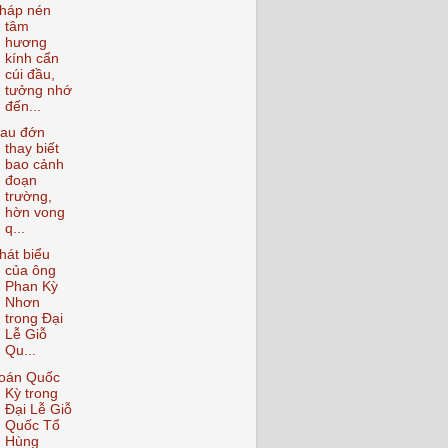
háp nén
tâm
hương
kính cẩn
cúi đầu,
tưởng nhớ
đến...
au đớn
thay biết
bao cảnh
đoạn
trường,
hờn vong
q...
hát biểu
của ông
Phan Kỳ
Nhơn
trong Đại
Lễ Giỗ
Qu...
oán Quốc
Kỳ trong
Đại Lễ Giỗ
Quốc Tổ
Hùng