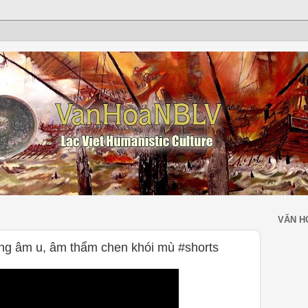
VĂN H
ng âm u, âm thẩm chen khói mù #shorts