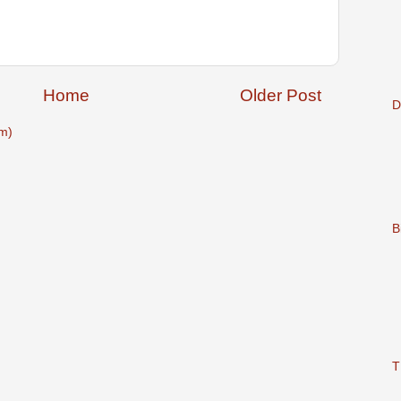
Home
Older Post
D
m)
B