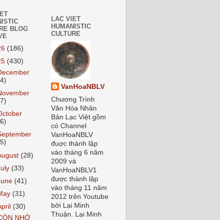
IET
LAC VIET
ISTIC
HUMANISTIC
RE BLOG
CULTURE
VE
26
(186)
25
(430)
December
24)
VanHoaNBLV
November
Chương Trình
27)
Văn Hóa Nhân
October
Bản Lạc Việt gồm
26)
có Channel
September
VanHoaNBLV
55)
đuợc thành lập
vào tháng 6 năm
August
(28)
2009 và
July
(33)
VanHoaNBLV1
được thành lập
June
(41)
vào tháng 11 năm
May
(31)
2012 trên Youtube
bởi Lại Minh
April
(30)
Thuận. Lại Minh
CÒN NHỚ