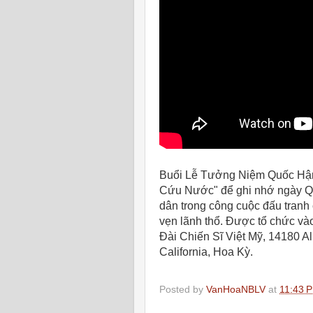
Buổi Lễ Tưởng Niệm Quốc Hận
Cứu Nước" để ghi nhớ ngày Quố
dân trong công cuộc đấu tranh
vẹn lãnh thổ. Được tổ chức và
Đài Chiến Sĩ Việt Mỹ, 14180 A
California, Hoa Kỳ.
Posted by
VanHoaNBLV
at
11:43 