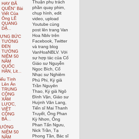
Thuận phụ trách
HAY ĐÃ
phần quay phim,
QUÊN” Bài
chụp hình, edit
Viết Của
Ông LÊ
video, upload
QUANG
Youtube cùng
DẬ...
post lên trang Van
Hoa Nblv trên
ỰNG BỨC
Facebook, Twitter
TƯỜNG
ĐEN
và trang blog
TƯỞNG
VanHoaNBLV. Với
NIỆM 50
sự hợp tác của Cố
NĂM
Giáo sư Nguyễn
QUỐC
Ngọc Bích, Cố
HẬN, Lit...
Nhạc sư Nghiêm
iểu Tình
Phú Phi, Ký giả
Lên Án
Trần Nguyên
TRUNG
Thao, Ký giả Ngô
CỘNG
Đình Vận, Giáo sư
XÂM
Huỳnh Văn Lang,
LƯỢC,
Tiến sĩ Mai Thanh
VIỆT
Truyết, Ông Phan
CỘNG
BÁ...
Kỳ Nhơn, Ông
Phan Tấn Ngưu,
TƯỞNG
Nick Trần, Tạ
NIỆM 50
Phong Tần, Bác sĩ
NĂM