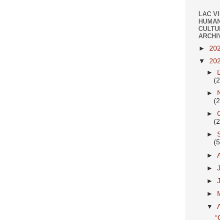
LAC V
HUMAN
CULTU
ARCHI
►
20
▼
20
►
(
►
(
►
(
►
(
►
►
►
►
▼
“