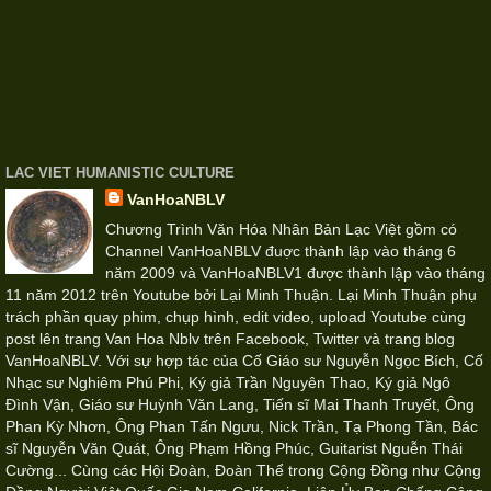
LAC VIET HUMANISTIC CULTURE
VanHoaNBLV
Chương Trình Văn Hóa Nhân Bản Lạc Việt gồm có
Channel VanHoaNBLV đuợc thành lập vào tháng 6
năm 2009 và VanHoaNBLV1 được thành lập vào tháng
11 năm 2012 trên Youtube bởi Lại Minh Thuận. Lại Minh Thuận phụ
trách phần quay phim, chụp hình, edit video, upload Youtube cùng
post lên trang Van Hoa Nblv trên Facebook, Twitter và trang blog
VanHoaNBLV. Với sự hợp tác của Cố Giáo sư Nguyễn Ngọc Bích, Cố
Nhạc sư Nghiêm Phú Phi, Ký giả Trần Nguyên Thao, Ký giả Ngô
Đình Vận, Giáo sư Huỳnh Văn Lang, Tiến sĩ Mai Thanh Truyết, Ông
Phan Kỳ Nhơn, Ông Phan Tấn Ngưu, Nick Trần, Tạ Phong Tần, Bác
sĩ Nguyễn Văn Quát, Ông Phạm Hồng Phúc, Guitarist Nguễn Thái
Cường... Cùng các Hội Đoàn, Đoàn Thể trong Cộng Đồng như Cộng