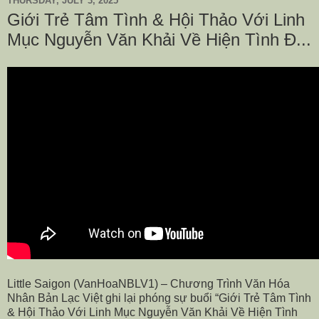
THURSDAY, JULY 3, 2025
Giới Trẻ Tâm Tình & Hội Thảo Với Linh
Mục Nguyễn Văn Khải Về Hiện Tình Đ...
Little Saigon (VanHoaNBLV1) – Chương Trình Văn Hóa
Nhân Bản Lạc Việt ghi lại phóng sự buổi “Giới Trẻ Tâm Tình
& Hội Thảo Với Linh Mục Nguyễn Văn Khải Về Hiện Tình