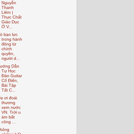
Nguyễn
Thanh
Liêm |
Thực Chất
Giáo Dục
Ở V...
ó bạo lực
trong hành
động từ
chính
quyền,
người d...
ướng Dẫn
Tự Học
Đàn Guitar
Cổ Điển,
Bài Tập
Tất C...
ẹ ơi đoái
thương
xem nước
VN. Trời u
ám bất
công ...
hông