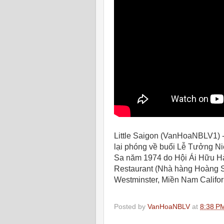
Little Saigon (VanHoaNBLV1) 
lại phóng về buổi Lễ Tưởng N
Sa năm 1974 do Hội Ái Hữu Hả
Restaurant (Nhà hàng Hoàng S
Westminster, Miền Nam Califor
Posted by
VanHoaNBLV
at
8:38 P