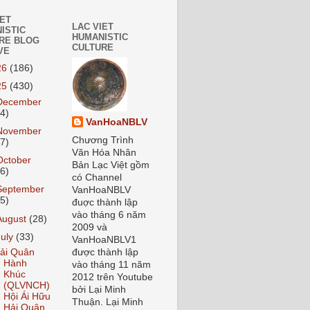
IET
LAC VIET
ISTIC
HUMANISTIC
RE BLOG
CULTURE
VE
26
(186)
25
(430)
December
24)
VanHoaNBLV
November
Chương Trình
27)
Văn Hóa Nhân
October
Bản Lạc Việt gồm
26)
có Channel
September
VanHoaNBLV
55)
đuợc thành lập
vào tháng 6 năm
August
(28)
2009 và
July
(33)
VanHoaNBLV1
được thành lập
ải Quân
Hành
vào tháng 11 năm
Khúc
2012 trên Youtube
(QLVNCH)
bởi Lại Minh
Hội Ái Hữu
Thuận. Lại Minh
Hải Quân