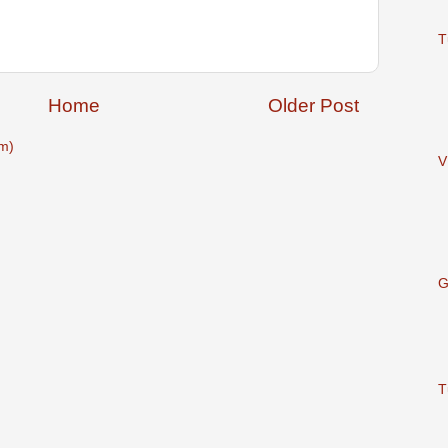
T
Home
Older Post
m)
V
G
T