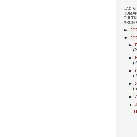
LAC V
HUMAN
CULTU
ARCHI
►
20
▼
20
►
(
►
(
►
(
►
(
►
▼
H