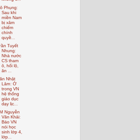
ô Phụng:
Sau khi
miền Nam
bị xâm
chiếm
chính
quyề...
rần Tuyết
Nhung:
Nhà nước
CS tham
ô, hối lộ,
ăn ...
ăn Nhật
Lâm: Ở
trong VN
hệ thống
giáo dục
dạy lịc...
M Nguyễn
Văn Khải:
Báo VN
nói học
sinh lớp 4,
lớp...