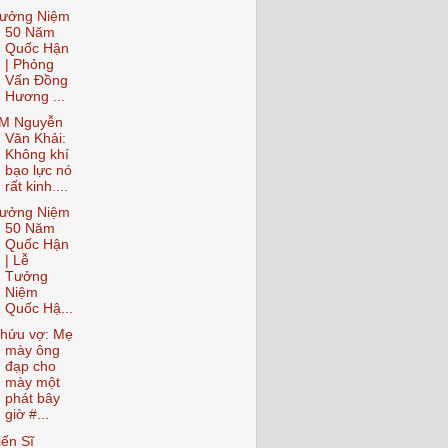
ưởng Niệm
50 Năm
Quốc Hận
| Phỏng
Vấn Đồng
Hương ...
M Nguyễn
Văn Khải:
Không khí
bạo lực nó
rất kinh....
ưởng Niệm
50 Năm
Quốc Hận
| Lễ
Tưởng
Niệm
Quốc Hậ...
hửu vợ: Mẹ
mày ông
đạp cho
mày một
phát bây
giờ #...
iến Sĩ