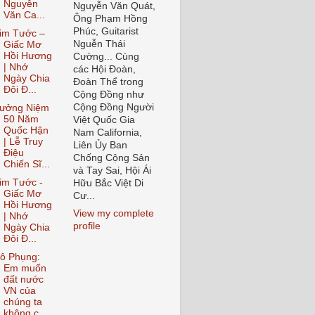
Nguyễn
Nguyễn Văn Quát,
Văn Ca...
Ông Phạm Hồng
Phúc, Guitarist
im Tước –
Nguễn Thái
Giấc Mơ
Hồi Hương
Cường... Cùng
| Nhớ
các Hội Đoàn,
Ngày Chia
Đoàn Thể trong
Đôi Đ...
Cộng Đồng như
Cộng Đồng Người
ưởng Niệm
50 Năm
Việt Quốc Gia
Quốc Hận
Nam California,
| Lễ Truy
Liên Ủy Ban
Điệu
Chống Cộng Sản
Chiến Sĩ...
và Tay Sai, Hội Ái
im Tước -
Hữu Bắc Việt Di
Giấc Mơ
Cư...
Hồi Hương
View my complete
| Nhớ
profile
Ngày Chia
Đôi Đ...
ô Phụng:
Em muốn
đất nước
VN của
chúng ta
không c...