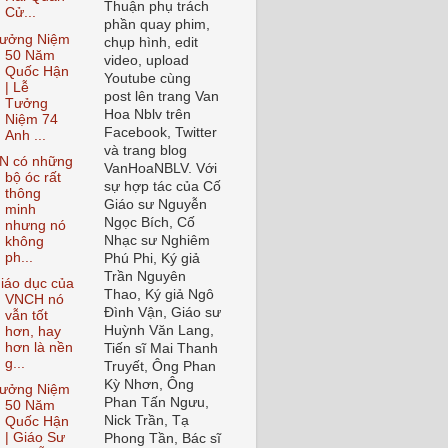
Thuận phụ trách
Cử...
phần quay phim,
ưởng Niệm
chụp hình, edit
50 Năm
video, upload
Quốc Hận
Youtube cùng
| Lễ
post lên trang Van
Tưởng
Hoa Nblv trên
Niệm 74
Facebook, Twitter
Anh ...
và trang blog
N có những
VanHoaNBLV. Với
bộ óc rất
sự hợp tác của Cố
thông
Giáo sư Nguyễn
minh
Ngọc Bích, Cố
nhưng nó
Nhạc sư Nghiêm
không
ph...
Phú Phi, Ký giả
Trần Nguyên
iáo dục của
Thao, Ký giả Ngô
VNCH nó
Đình Vận, Giáo sư
vẫn tốt
Huỳnh Văn Lang,
hơn, hay
hơn là nền
Tiến sĩ Mai Thanh
g...
Truyết, Ông Phan
Kỳ Nhơn, Ông
ưởng Niệm
Phan Tấn Ngưu,
50 Năm
Nick Trần, Tạ
Quốc Hận
| Giáo Sư
Phong Tần, Bác sĩ