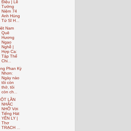
Điệu | Lễ
Tưởng
Niệm 74
Anh Hùng
Tử Sĩ H...
iệt Nam
Quê
Hương
Ngạo
Nghễ |
Hợp Ca:
Tập Thể
Chi...
ng Phan Kỳ
Nhơn:
Ngày nào
tôi còn
thở, tôi
còn ch...
ỘT LẦN
NHẮC
NHỠ Với
Tiếng Hát
YÊN LY |
Thơ
TRẠCH ...