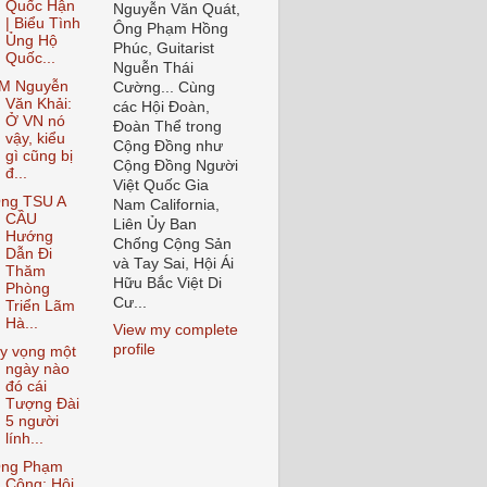
Quốc Hận
Nguyễn Văn Quát,
| Biểu Tình
Ông Phạm Hồng
Ủng Hộ
Phúc, Guitarist
Quốc...
Nguễn Thái
M Nguyễn
Cường... Cùng
Văn Khải:
các Hội Đoàn,
Ở VN nó
Đoàn Thể trong
vậy, kiểu
Cộng Đồng như
gì cũng bị
Cộng Đồng Người
đ...
Việt Quốc Gia
ng TSU A
Nam California,
CẦU
Liên Ủy Ban
Hướng
Chống Cộng Sản
Dẫn Đi
và Tay Sai, Hội Ái
Thăm
Hữu Bắc Việt Di
Phòng
Cư...
Triển Lãm
Hà...
View my complete
profile
y vọng một
ngày nào
đó cái
Tượng Đài
5 người
lính...
ng Phạm
Công: Hội