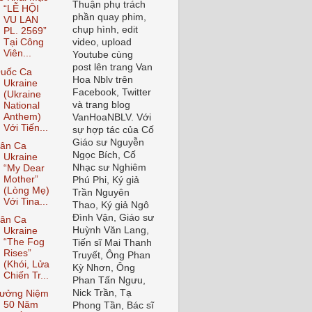
Thuận phụ trách
“LỄ HỘI
phần quay phim,
VU LAN
chụp hình, edit
PL. 2569”
video, upload
Tại Công
Viên...
Youtube cùng
post lên trang Van
uốc Ca
Hoa Nblv trên
Ukraine
Facebook, Twitter
(Ukraine
và trang blog
National
Anthem)
VanHoaNBLV. Với
Với Tiến...
sự hợp tác của Cố
Giáo sư Nguyễn
ân Ca
Ngọc Bích, Cố
Ukraine
Nhạc sư Nghiêm
“My Dear
Mother”
Phú Phi, Ký giả
(Lòng Mẹ)
Trần Nguyên
Với Tina...
Thao, Ký giả Ngô
Đình Vận, Giáo sư
ân Ca
Huỳnh Văn Lang,
Ukraine
“The Fog
Tiến sĩ Mai Thanh
Rises”
Truyết, Ông Phan
(Khói, Lửa
Kỳ Nhơn, Ông
Chiến Tr...
Phan Tấn Ngưu,
Nick Trần, Tạ
ưởng Niệm
50 Năm
Phong Tần, Bác sĩ