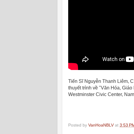
Tiến Sĩ Nguyễn Thanh Liêm, 
thuyết trình về "Văn Hóa, Giá
Westminster Civic Center, Nam 
Posted by
VanHoaNBLV
at
3:53 P