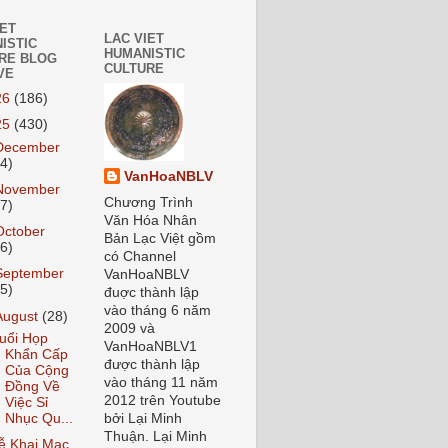
IET
LAC VIET
ISTIC
HUMANISTIC
RE BLOG
CULTURE
VE
26
(186)
25
(430)
December
24)
VanHoaNBLV
November
Chương Trình
27)
Văn Hóa Nhân
October
Bản Lạc Việt gồm
26)
có Channel
September
VanHoaNBLV
55)
đuợc thành lập
vào tháng 6 năm
August
(28)
2009 và
uổi Họp
VanHoaNBLV1
Khẩn Cấp
được thành lập
Của Cộng
vào tháng 11 năm
Đồng Về
2012 trên Youtube
Việc Sỉ
Nhục Qu...
bởi Lại Minh
Thuận. Lại Minh
ễ Khai Mạc