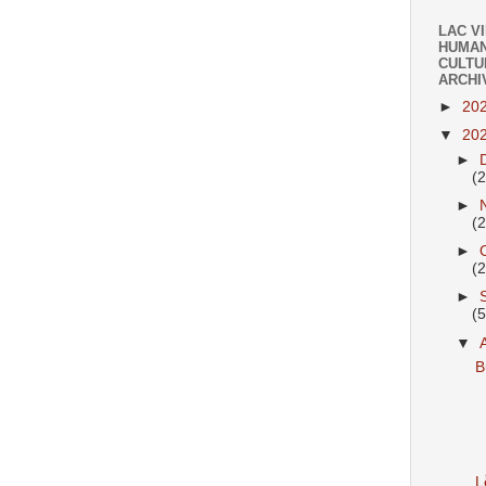
LAC V
HUMAN
CULTU
ARCHI
►
20
▼
20
►
(
►
(
►
(
►
(
▼
B
L