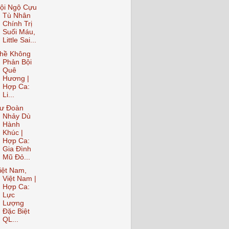
ội Ngộ Cựu
Tù Nhân
Chính Trị
Suối Máu,
Little Sai...
hề Không
Phản Bội
Quê
Hương |
Hợp Ca:
Li...
ư Đoàn
Nhảy Dù
Hành
Khúc |
Hợp Ca:
Gia Đình
Mũ Đỏ...
iệt Nam,
Việt Nam |
Hợp Ca:
Lực
Lượng
Đặc Biệt
QL...