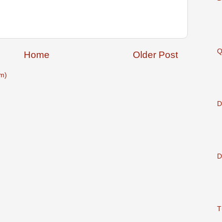
Q
Home
Older Post
m)
D
D
T