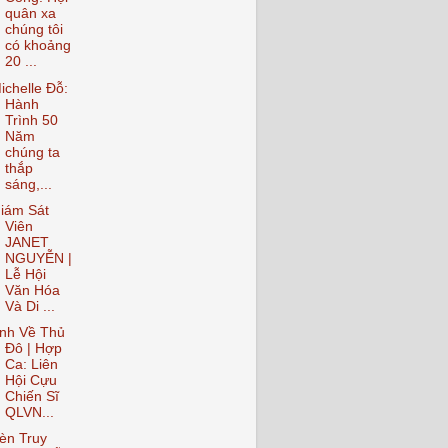
quân xa
chúng tôi
có khoảng
20 ...
ichelle Đỗ:
Hành
Trình 50
Năm
chúng ta
thắp
sáng,...
iám Sát
Viên
JANET
NGUYỄN |
Lễ Hội
Văn Hóa
Và Di ...
nh Về Thủ
Ðô | Hợp
Ca: Liên
Hội Cựu
Chiến Sĩ
QLVN...
èn Truy