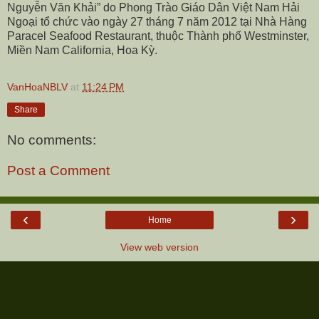
Nguyễn Văn Khải” do Phong Trào Giáo Dân Việt Nam Hải
Ngoại tổ chức vào ngày 27 tháng 7 năm 2012 tại Nhà Hàng
Paracel Seafood Restaurant, thuộc Thành phố Westminster,
Miền Nam California, Hoa Kỳ.
VanHoaNBLV
at
11:24 PM
Share
No comments:
Post a Comment
‹
›
Home
View web version