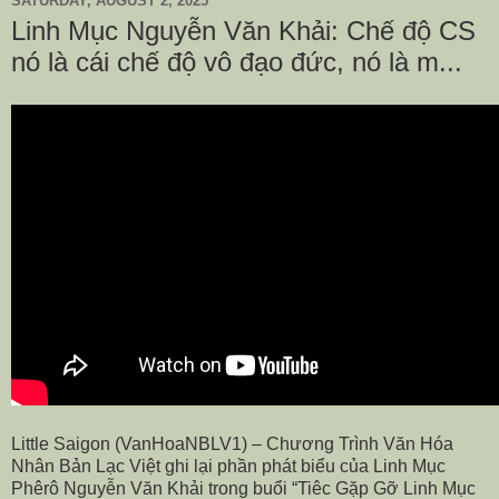
SATURDAY, AUGUST 2, 2025
Linh Mục Nguyễn Văn Khải: Chế độ CS
nó là cái chế độ vô đạo đức, nó là m...
Little Saigon (VanHoaNBLV1) – Chương Trình Văn Hóa
Nhân Bản Lạc Việt ghi lại phần phát biểu của Linh Mục
Phêrô Nguyễn Văn Khải trong buổi “Tiêc Gặp Gỡ Linh Mục