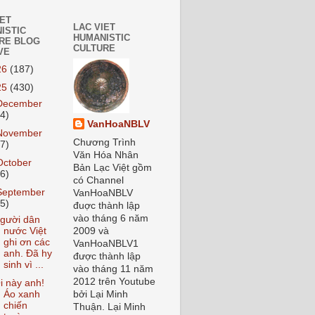
IET
LAC VIET
ISTIC
HUMANISTIC
RE BLOG
CULTURE
VE
26
(187)
25
(430)
December
24)
VanHoaNBLV
November
Chương Trình
27)
Văn Hóa Nhân
October
Bản Lạc Việt gồm
26)
có Channel
September
VanHoaNBLV
55)
đuợc thành lập
vào tháng 6 năm
gười dân
nước Việt
2009 và
ghi ơn các
VanHoaNBLV1
anh. Đã hy
được thành lập
sinh vì ...
vào tháng 11 năm
2012 trên Youtube
i này anh!
Áo xanh
bởi Lại Minh
chiến
Thuận. Lại Minh