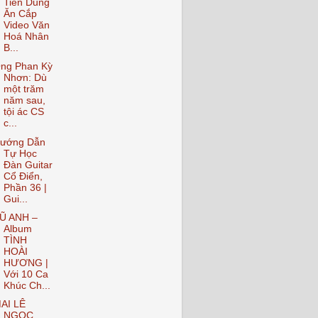
Tiến Dũng
Ăn Cắp
Video Văn
Hoá Nhân
B...
ng Phan Kỳ
Nhơn: Dù
một trăm
năm sau,
tội ác CS
c...
ướng Dẫn
Tự Học
Đàn Guitar
Cổ Điển,
Phần 36 |
Gui...
Ũ ANH –
Album
TÌNH
HOÀI
HƯƠNG |
Với 10 Ca
Khúc Ch...
AI LÊ
NGỌC