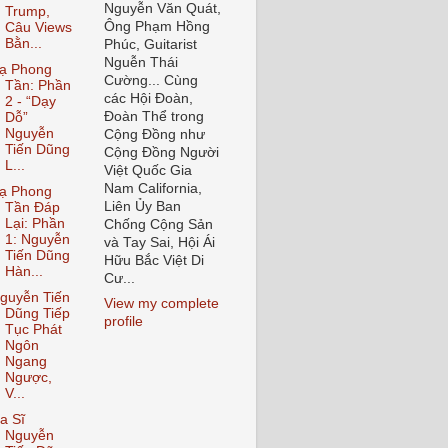
Nguyễn Văn Quát,
Trump,
Ông Phạm Hồng
Câu Views
Bằn...
Phúc, Guitarist
Nguễn Thái
ạ Phong
Cường... Cùng
Tần: Phần
các Hội Đoàn,
2 - “Dạy
Đoàn Thể trong
Dỗ”
Nguyễn
Cộng Đồng như
Tiến Dũng
Cộng Đồng Người
L...
Việt Quốc Gia
Nam California,
ạ Phong
Liên Ủy Ban
Tần Đáp
Lại: Phần
Chống Cộng Sản
1: Nguyễn
và Tay Sai, Hội Ái
Tiến Dũng
Hữu Bắc Việt Di
Hàn...
Cư...
guyễn Tiến
View my complete
Dũng Tiếp
profile
Tục Phát
Ngôn
Ngang
Ngược,
V...
a Sĩ
Nguyễn