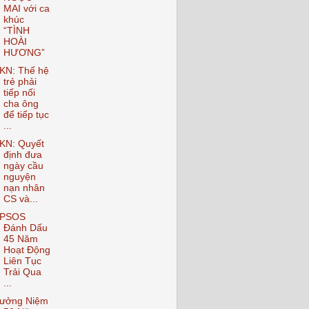
MAI với ca
khúc
“TÌNH
HOÀI
HƯƠNG”
KN: Thế hệ
trẻ phải
tiếp nối
cha ông
để tiếp tục
...
KN: Quyết
định đưa
ngày cầu
nguyện
nạn nhân
CS và...
PSOS
Đánh Dấu
45 Năm
Hoạt Động
Liên Tục
Trải Qua
...
ưởng Niệm