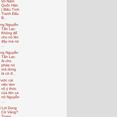
50 Năm
Quốc Hận
| Biểu Tình
Tranh Đấu
B...
ng Nguyễn
Tấn Lạc:
Không để
cho nó lên
đây mà nó
...
ng Nguyễn
Tấn Lạc:
Ai cho
phép nó
mà dùng
lá cờ đ...
rước cái
việc làm
vô ý thức
của tên ca
nô Nguyễn
...
i Lợi Dụng
Cờ Vàng?
Trong