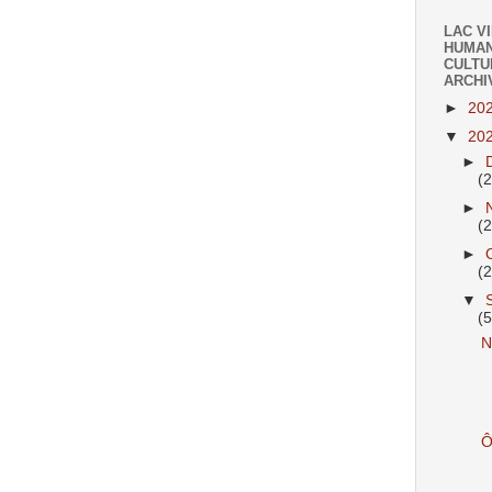
LAC V
HUMAN
CULTU
ARCHI
►
20
▼
20
►
(
►
(
►
(
▼
(
N
Ô