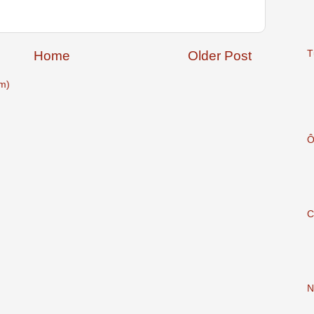
Home
Older Post
T
m)
Ô
C
N