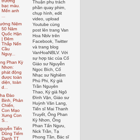
trường
Thuận phụ trách
bạc màu.
phần quay phim,
Mến anh
chụp hình, edit
...
video, upload
ưởng Niệm
Youtube cùng
50 Năm
post lên trang Van
Quốc Hận
Hoa Nblv trên
| Đêm
Facebook, Twitter
Thắp Nến
và trang blog
Cầu
VanHoaNBLV. Với
Nguy...
sự hợp tác của Cố
ng Phan Kỳ
Giáo sư Nguyễn
Nhơn:
Ngọc Bích, Cố
phát động
Nhạc sư Nghiêm
được toàn
Phú Phi, Ký giả
diện, toàn
Trần Nguyên
d...
Thao, Ký giả Ngô
ha Đào
Đình Vận, Giáo sư
Binh, Phản
Huỳnh Văn Lang,
Chiến,
Tiến sĩ Mai Thanh
Con Mạo
Truyết, Ông Phan
Xưng Con
Kỳ Nhơn, Ông
S...
Phan Tấn Ngưu,
guyễn Tiến
Nick Trần, Tạ
Dũng Tiếm
Phong Tần, Bác sĩ
Danh TT