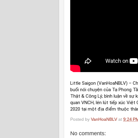
Little Saigon (VanHoaNBLV) – Ch
buổi nói chuyện của Tạ Phong Tầ
Thật & Công Lý; bình luận về sự 
quan VNCH, lén lút tiếp xúc Việt
2020 tại một địa điểm thuộc thà
Posted by
VanHoaNBLV
at
9:24 P
No comments: