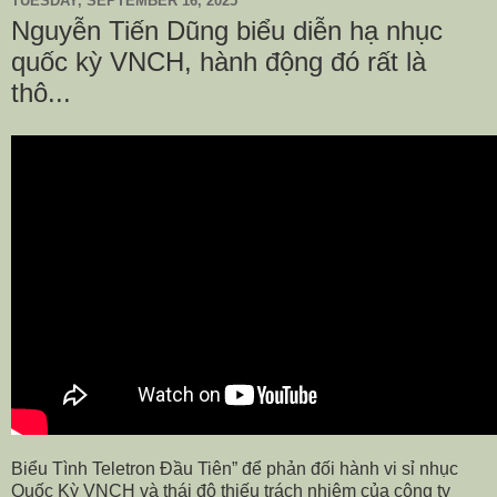
TUESDAY, SEPTEMBER 16, 2025
Nguyễn Tiến Dũng biểu diễn hạ nhục
quốc kỳ VNCH, hành động đó rất là
thô...
Biểu Tình Teletron Đầu Tiên” để phản đối hành vi sỉ nhục
Quốc Kỳ VNCH và thái độ thiếu trách nhiệm của công ty