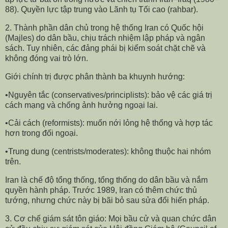
88). Quyền lực tập trung vào Lãnh tụ Tối cao (rahbar).
2. Thành phần dân chủ trong hệ thống Iran có Quốc hội
(Majles) do dân bầu, chịu trách nhiệm lập pháp và ngân
sách. Tuy nhiên, các đảng phái bị kiểm soát chặt chẽ và
không đóng vai trò lớn.
Giới chính trị được phân thành ba khuynh hướng:
•Nguyên tắc (conservatives/principlists): bảo vệ các giá trị
cách mạng và chống ảnh hưởng ngoại lai.
•Cải cách (reformists): muốn nới lỏng hệ thống và hợp tác
hơn trong đối ngoại.
•Trung dung (centrists/moderates): không thuộc hai nhóm
trên.
Iran là chế độ tổng thống, tổng thống do dân bầu và nắm
quyền hành pháp. Trước 1989, Iran có thêm chức thủ
tướng, nhưng chức này bị bãi bỏ sau sửa đổi hiến pháp.
3. Cơ chế giám sát tôn giáo: Mọi bầu cử và quan chức dân