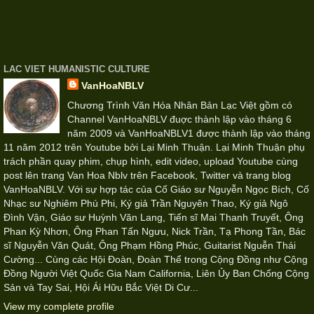
LAC VIET HUMANISTIC CULTURE
VanHoaNBLV
Chương Trình Văn Hóa Nhân Bản Lạc Việt gồm có
Channel VanHoaNBLV đuợc thành lập vào tháng 6
năm 2009 và VanHoaNBLV1 được thành lập vào tháng
11 năm 2012 trên Youtube bởi Lại Minh Thuận. Lại Minh Thuận phụ
trách phần quay phim, chụp hình, edit video, upload Youtube cùng
post lên trang Van Hoa Nblv trên Facebook, Twitter và trang blog
VanHoaNBLV. Với sự hợp tác của Cố Giáo sư Nguyễn Ngọc Bích, Cố
Nhạc sư Nghiêm Phú Phi, Ký giả Trần Nguyên Thao, Ký giả Ngô
Đình Vận, Giáo sư Huỳnh Văn Lang, Tiến sĩ Mai Thanh Truyết, Ông
Phan Kỳ Nhơn, Ông Phan Tấn Ngưu, Nick Trần, Tạ Phong Tần, Bác
sĩ Nguyễn Văn Quát, Ông Phạm Hồng Phúc, Guitarist Nguễn Thái
Cường... Cùng các Hội Đoàn, Đoàn Thể trong Cộng Đồng như Cộng
Đồng Người Việt Quốc Gia Nam California, Liên Ủy Ban Chống Cộng
Sản và Tay Sai, Hội Ái Hữu Bắc Việt Di Cư...
View my complete profile