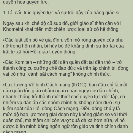
quyền hóa quyền lực.
1.Tái cấu trúc quyền lực và sự trỗi dậy của hàng giáo sĩ
Ngay sau khi chế độ cũ sụp đổ, giới giáo sĩ thân cận với
Khomeini khai triển một chiến lược loại trừ có hệ thống.
•Các luật tiến bộ về gia đình, vốn mở rộng quyền của phụ
nữ trong hôn nhân, bị hủy bỏ để khẳng định sự trở lại của
trật tự xã hội Hồi giáo truyền thống.
•Các Komiteh – những đội dân quân đặt tại đền thờ – trở
thành công cụ cưỡng chế đạo đức và trấn áp chính trị, đóng
vai trò như “cảnh sát cách mạng” không chính thức.
•Lực lượng Vệ binh Cách mạng (IRGC), ban đầu chỉ là một
dân quân tôn giáo nhằm ngăn chặn nguy cơ đảo chính,
nhanh chóng trở thành một thiết chế quyền lực độc lập, có
nhiệm vụ đàn áp các nhóm chính trị không nằm dưới sự
kiểm soát của Hội đồng Cách mạng. Điều đáng chú ý là
mức độ bạo lực trong giai đoạn này không giảm so với thời
quân chủ, mà thậm chí còn vượt quá đà xa hơn nữa, vì nó
được biện minh bằng ngôn ngữ tôn giáo và tính chính danh
cách mạng.