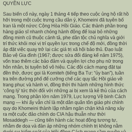
QUYỀN LỰC
Sau biến cố này, ngày 1 tháng 4 tiếp theo cuộc ủng hộ rất hồ
hỡi trong một cuộc trưng cầu dân ý, Khomeini đã tuyên bố
Iran là một nứơc Cộng Hòa Hồi Giáo. Các thành phần trong
hàng giáo sĩ nhanh chóng hành động để loại bỏ những
đồng minh cũ thuộc cánh tả, phe dân tộc chủ nghĩa và giới
trí thức khỏi mọi vị trí quyền lực trong chế độ mới, đồng thời
áp đặt việc quay trở lại các giá trị xã hội bảo thủ. Đạo luật
Bảo vệ Gia đình (1967; được sửa đổi đáng kể năm 1975),
vốn trao thêm các bảo đảm và quyền lợi cho phụ nữ trong
hôn nhân, bị tuyên bố vô hiệu. Các đội cách mạng đặt tại
đền thờ, được gọi là Komiteh (tiếng Ba Tư: “ủy ban”), tuần
tra trên đường phố để cưỡng chế các quy tắc Hồi giáo về
trang phục và hành vi, đồng thời thi hành những hình thức
‘công lý’ tức thời đối với những ai bị xem là kẻ thù của cách
mạng. Trong phần lớn năm 1979, Lực lượng Vệ binh Cách
mạng — khi ấy vẫn chỉ là một dân quân tôn giáo phi chính
quy do Khomeini thành lập nhằm ngăn chặn khả năng xảy
ra một cuộc đảo chính do CIA hậu thuẫn như thời
Mosaddegh — cũng tiến hành các hoạt động tương tự,
nhằm đe dọa và đàn áp những nhóm chính trị không nằm
dưới sự kiểm soát của Hội đồng Cách mạng cầm quyền và