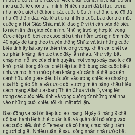
mưu quốc tế chống lại mình. Nhiều người đã bị lực lượng
nhà nước giết chết trong các cuộc biểu tình chống chế độ đã
như đổ thêm dầu vào lửa trong những cuộc bạo động ở một
quốc gia Hồi Giáo Shia mà tử đạo giữ vị trí căn bản để biểu
lộ niềm tin tôn giáo của mình. Những trường hợp tử vong
được tiếp nối bởi các cuộc biểu tình nhằm tưởng niệm mốc
40 ngày để tang theo truyền thống Shi’a; và tại những cuộc
biểu tình ấy lại xảy ra thêm thương vong, khiến cái chết và
sự phản kháng liên tục thúc đẩy lẫn nhau. Như vậy, bất
chấp mọi nỗ lực của chính quyền, một vòng xoáy bạo lực đã
khởi phát, trong đó cái chết tiếp tục thổi bùng các cuộc biểu
tình, và mọi hình thức phản kháng -từ cánh tả thế tục đến
cánh hữu tôn giáo- đều bị cuốn vào trong chiếc áo choàng
của Hồi giáo Shi’a và được đội vương miện bằng khẩu hiệu
cách mạng Allahu akbar (“Thiên Chúa vĩ đại”), vang lên
trong các cuộc biểu tình và vọng xuống từ những mái nhà
vào những buổi chiều tối khi mặt trời lặn.
Bạo động và bất ổn tiếp tục leo thang. Ngày 8 tháng 9 chế
độ ban hành lệnh thiết quân luật và quân đội nổ súng vào
các cuộc biểu tình ở Teheran đã có hàng chục hàng trăm
người bị giết. Nhiều tuần lễ sau, công nhân nhà nước bắt