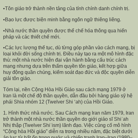
•Tôn giáo trở thành nền tảng của tính chính danh chính trị.
•Bạo lực được biện minh bằng ngôn ngữ thiêng liêng.
•Nhà nước thần quyền được thể chế hóa thông qua hiến
pháp và các thiết chế mới.
•Các lực lượng thế tục, dù từng góp phần vào cách mạng, bị
loại khỏi đời sống chính trị. Điều này tạo ra một mô hình đặc
thù: một nhà nước hiện đại vận hành bằng cấu trúc cách
mạng nhưng dựa trên thẩm quyền tôn giáo, kết hợp giữa
huy động quần chúng, kiểm soát đạo đức và độc quyền diễn
giải tôn giáo.
Tóm lại, nền Cộng Hòa Hồi Giáo sau cách mạng 1979 ở
Iran là một chế độ thần quyền, dẫn đầu bởi hàng giáo sỹ hệ
phái Shia nhóm 12 (Twelver Shi ‘ah) của Hồi Giáo.
1. Hình thức nhà nước. Sau Cách mạng Iran năm 1979, Iran
trở thành một nhà nước thần quyền do giới giáo sĩ Shiʿah
Nhị thập (Twelver Shiʿism) lãnh đạo. Việc củng cố mô hình
“Cộng hòa Hồi giáo” diễn ra trong nhiều năm, đặc biệt dưới
áp lực từ bất ổn trong nước và chiến tranh Iran–Iraq (1980–