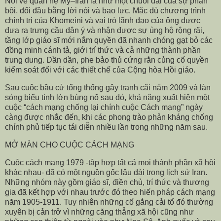
Nói về quan hệ Mỹ–Iran là như một chuỗi dài của sự phản
bội, đối đầu bằng lời nói và bạo lực. Mặc dù chương trình
chính trị của Khomeini và vai trò lãnh đạo của ông được
đưa ra trưng cầu dân ý và nhận được sự ủng hộ rộng rãi,
tầng lớp giáo sĩ mới nắm quyền đã nhanh chóng gạt bỏ các
đồng minh cánh tả, giới trí thức và cả những thành phần
trung dung. Dần dần, phe bảo thủ cứng rắn củng cố quyền
kiểm soát đối với các thiết chế của Cộng hòa Hồi giáo.
Sau cuộc bầu cử tổng thống gây tranh cãi năm 2009 và làn
sóng biểu tình lớn bùng nổ sau đó, khả năng xuất hiện một
cuộc “cách mạng chống lại chính cuộc Cách mạng” ngày
càng được nhắc đến, khi các phong trào phản kháng chống
chính phủ tiếp tục tái diễn nhiều lần trong những năm sau.
MỞ MÀN CHO CUỘC CÁCH MẠNG
Cuôc cách mạng 1979 -tập hợp tất cả mọi thành phần xã hội
khác nhau- đã có một nguồn gốc lâu dài trong lịch sử Iran.
Những nhóm này gồm giáo sĩ, điền chủ, trí thức và thương
gia đã kết hợp với nhau trước đó theo hiến pháp cách mạng
năm 1905-1911. Tuy nhiên những cố gắng cải tổ đó thường
xuyên bị cản trở vì những căng thẳng xã hội cũng như