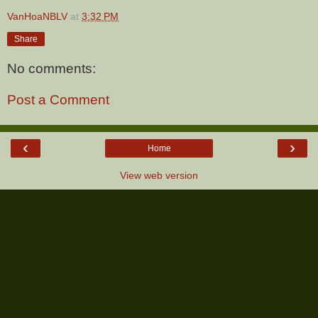
VanHoaNBLV
at
3:32 PM
Share
No comments:
Post a Comment
‹
›
Home
View web version