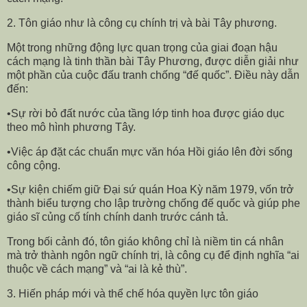
2. Tôn giáo như là công cụ chính trị và bài Tây phương.
Một trong những động lực quan trọng của giai đoạn hậu
cách mạng là tinh thần bài Tây Phương, được diễn giải như
một phần của cuộc đấu tranh chống “đế quốc”. Điều này dẫn
đến:
•Sự rời bỏ đất nước của tầng lớp tinh hoa được giáo dục
theo mô hình phương Tây.
•Việc áp đặt các chuẩn mực văn hóa Hồi giáo lên đời sống
công cộng.
•Sự kiện chiếm giữ Đại sứ quán Hoa Kỳ năm 1979, vốn trở
thành biểu tượng cho lập trường chống đế quốc và giúp phe
giáo sĩ củng cố tính chính danh trước cánh tả.
Trong bối cảnh đó, tôn giáo không chỉ là niềm tin cá nhân
mà trở thành ngôn ngữ chính trị, là công cụ để định nghĩa “ai
thuộc về cách mạng” và “ai là kẻ thù”.
3. Hiến pháp mới và thể chế hóa quyền lực tôn giáo