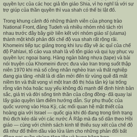
quyền lực của các học giả tôn giáo Shia, vì họ nghĩ là với sự
trợ giúp của thần quyền thì vua shah có thể bị lật đổ.
Trong khung cảnh đó những thành viên của phong trào
National Front, đảng Tudeh và nhiều nhóm nhỏ tách rời
nhau trước đây bây giờ liên kết với nhóm giáo sĩ (ulama)
thành một khối phản đối chế độ vua shah rất rộng rãi.
Khomeini tiếp tục giảng trong khi lưu đầy về ác quỉ của chế
độ Pahlavi, tố cáo vua shah là vô tôn giáo và quị lụy phục vụ
quyền lực ngoại bang. Hàng ngàn băng nhựa (tape) và bài
nói truyện của Khomeini được đưa vào Iran trong suốt thập
niên 1970 khi mà số công nhân nghèo Iran và thất nghiệp
đang gia tăng -nhất là di dân mới đến từ vùng quê đã mất
niềm tin và thất vọng vì một Iran đô thị hóa tân kỳ lại trống
rỗng văn hóa hoặc suy yếu không đủ mạnh để định hình bản
sắc, giá trị và đời sống tinh thần của cộng đồng- đã quay lại
lấy giáo quyền làm điểm hướng dẫn. Sự phụ thuộc của
quốc vương vào Hoa Kỳ, các mối quan hệ mật thiết của
hoàng gia với Israel — quốc gia khi đó đang trong tình trạng
thù địch kéo dài với các nước Ả Rập mà đa số dân theo Hồi
giáo — cùng với chính sách kinh tế thiếu suy xét của chế độ
đã như đổ thêm dầu vào lửa làm cho những phản đối bất