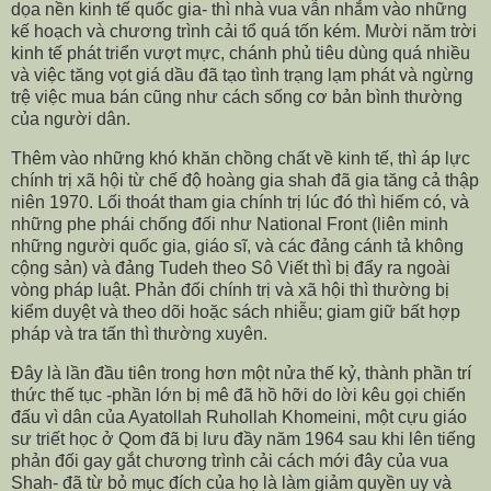
dọa nền kinh tế quốc gia- thì nhà vua vẫn nhắm vào những
kế hoạch và chương trình cải tổ quá tốn kém. Mười năm trời
kinh tế phát triển vượt mực, chánh phủ tiêu dùng quá nhiều
và việc tăng vọt giá dầu đã tạo tình trạng lạm phát và ngừng
trệ việc mua bán cũng như cách sống cơ bản bình thường
của người dân.
Thêm vào những khó khăn chồng chất về kinh tế, thì áp lực
chính trị xã hội từ chế độ hoàng gia shah đã gia tăng cả thập
niên 1970. Lối thoát tham gia chính trị lúc đó thì hiếm có, và
những phe phái chống đối như National Front (liên minh
những người quốc gia, giáo sĩ, và các đảng cánh tả không
cộng sản) và đảng Tudeh theo Sô Viết thì bị đẩy ra ngoài
vòng pháp luật. Phản đối chính trị và xã hội thì thường bị
kiểm duyệt và theo dõi hoặc sách nhiễu; giam giữ bất hợp
pháp và tra tấn thì thường xuyên.
Đây là lần đầu tiên trong hơn một nửa thế kỷ, thành phần trí
thức thế tục -phần lớn bị mê đã hồ hỡi do lời kêu gọi chiến
đấu vì dân của Ayatollah Ruhollah Khomeini, một cựu giáo
sư triết học ở Qom đã bị lưu đầy năm 1964 sau khi lên tiếng
phản đối gay gắt chương trình cải cách mới đây của vua
Shah- đã từ bỏ mục đích của họ là làm giảm quyền uy và