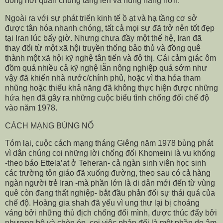
đồng nơi quần chúng tăng lên và hung hăng hơn.
Ngoài ra với sự phát triển kinh tế ồ ạt và hạ tầng cơ sở
được tân hóa nhanh chóng, tất cả mọi sự đã trở nên tốt đẹp
tại Iran lúc bấy giờ. Nhưng chưa đầy một thế hệ, Iran đã
thay đổi từ một xã hội truyền thống bảo thủ và đồng quê
thành một xã hội kỹ nghệ tân tiến và đô thị. Cái cảm giác ôm
đồm quá nhiều cả kỹ nghệ lẫn nông nghiệp quá sớm như
vậy đã khiến nhà nước/chính phủ, hoặc vì tha hóa tham
nhũng hoặc thiếu khả năng đã không thực hiện được những
hứa hẹn đã gây ra những cuộc biểu tình chống đối chế độ
vào năm 1978.
CÁCH MẠNG BÙNG NỔ
Tóm lại, cuộc cách mạng tháng Giêng năm 1978 bùng phát
vì dân chúng coi những lời chống đối Khomeini là vu khống
-theo báo Ettela’at ở Teheran- cả ngàn sinh viên học sinh
các trường tôn giáo đã xuống đường, theo sau có cả hàng
ngàn người trẻ Iran -mà phần lớn là di dân mới đến từ vùng
quê còn đang thất nghiệp- bắt đầu phản đối sự thái quá của
chế độ. Hoàng gia shah đã yếu vì ung thư lại bị choáng
váng bởi những thù địch chống đối mình, được thúc đẩy bởi
nhượng bộ và chèn ép, coi việc phản đối là một phần do âm