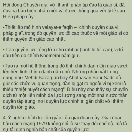
Hội đồng Chuyên gia, với thành phần áp đảo là giáo sĩ, đã
đưa ra bản hiến pháp mới và được thông qua với tỷ lệ cao.
Hiến pháp này:
•Thiết lập mô hình velayat-e faqih – “chính quyền của vị
pháp gia”, trong đó quyền lực tối cao thuộc về một giáo sĩ có
thẩm quyền tôn giáo cao nhất.
•Trao quyền lực rộng lớn cho rahbar (lãnh tụ tối cao), vị trí
đầu tiên do chính Khomeini nắm giữ.
•Tạo ra một hệ thống trong đó tính chính danh tôn giáo vượt
lên trên tính chính danh dân chủ. Những nhân vật trung
dung như Mehdi Bazargan hay Abolhasan Bani-Sadr, dù
giữ các chức vụ quan trọng, dần bị gạt ra ngoài vì bị xem là
thiếu “nhiệt huyết cách mạng”. Điều này cho thấy sự chuyển
dịch từ một liên minh đa lực lượng sang một nhà nước thần
quyền tập trung, nơi quyền lực chính trị gắn chặt với thẩm
quyền tôn giáo.
4. Ý nghĩa chính trị–tôn giáo của giai đoạn này -Giai đoạn
hậu cách mạng 1979 không chỉ là sự thay đổi chế độ, mà là
sự tái định nghĩa bản chất của quyền lực: