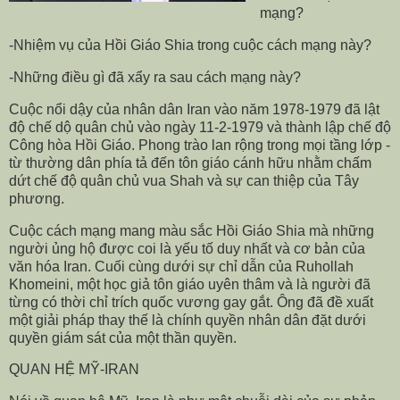
mạng?
-Nhiệm vụ của Hồi Giáo Shia trong cuộc cách mạng này?
-Những điều gì đã xẩy ra sau cách mạng này?
Cuộc nổi dậy của nhân dân Iran vào năm 1978-1979 đã lật
độ chế dộ quân chủ vào ngày 11-2-1979 và thành lập chế độ
Công hòa Hồi Giáo. Phong trào lan rộng trong mọi tầng lớp -
từ thường dân phía tả đến tôn giáo cánh hữu nhằm chấm
dứt chế độ quân chủ vua Shah và sự can thiệp của Tây
phương.
Cuộc cách mạng mang màu sắc Hồi Giáo Shia mà những
người ủng hộ được coi là yếu tố duy nhất và cơ bản của
văn hóa Iran. Cuối cùng dưới sự chỉ dẫn của Ruhollah
Khomeini, một học giả tôn giáo uyên thâm và là người đã
từng có thời chỉ trích quốc vương gay gắt. Ông đã đề xuất
một giải pháp thay thế là chính quyền nhân dân đặt dưới
quyền giám sát của một thần quyền.
QUAN HỆ MỸ-IRAN