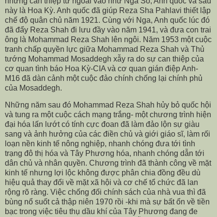
những can thiệp từ ngoài vào như Nga Sô, Anh quốc và sau
này là Hoa Kỳ. Anh quốc đã giúp Reza Sha Pahlavi thiết lập
chế độ quân chủ năm 1921. Cùng với Nga, Anh quốc lúc đó
đã đẩy Reza Shah đi lưu đầy vào năm 1941, và đưa con trai
ông là Mohammad Reza Shah lên ngôi. Năm 1953 một cuộc
tranh chấp quyền lực giữa Mohammad Reza Shah và Thủ
tướng Mohammad Mosaddegh xẫy ra do sự can thiệp của
cơ quan tình báo Hoa Kỳ-CIA và cơ quan gián điệp Anh-
M16 đã dàn cảnh một cuộc đảo chính chống lại chính phủ
của Mosaddegh.
Những năm sau đó Mohammad Reza Shah hủy bỏ quốc hội
và tung ra một cuộc cách mạng trắng- một chương trình hiện
đại hóa lấn lướt có tính cực đoan đã làm đảo lộn sự giàu
sang và ảnh hưởng của các điền chủ và giới giáo sĩ, làm rối
loạn nền kinh tế nông nghiệp, nhanh chóng đưa tới tình
trạng đô thị hóa và Tây Phương hóa, nhanh chóng dẫn tới
dân chủ và nhân quyền. Chương trình đã thành công về mặt
kinh tế nhưng lợi lộc không được phân chia đồng đều dù
hiệu quả thay đổi về mặt xã hội và cơ chế tổ chức đã lan
rộng rõ ràng. Việc chống đối chính sách của nhà vua thì đã
bùng nổ suốt cả thập niên 1970 rồi -khi mà sự bất ổn về tiền
bạc trong việc tiêu thụ dầu khí của Tây Phương đang đe