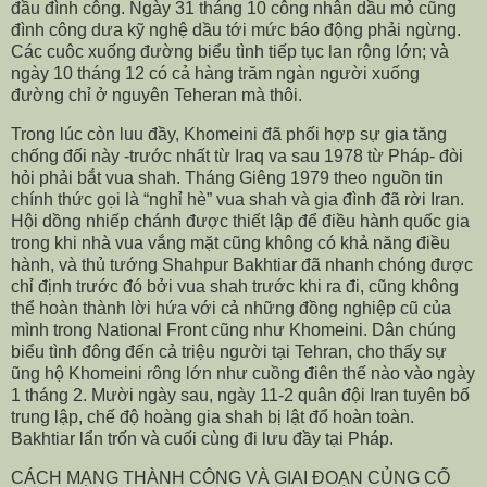
đầu đình công. Ngày 31 tháng 10 công nhân dầu mỏ cũng
đình công dưa kỹ nghệ dầu tới mức báo động phải ngừng.
Các cuôc xuống đường biểu tình tiếp tục lan rộng lớn; và
ngày 10 tháng 12 có cả hàng trăm ngàn người xuống
đường chỉ ở nguyên Teheran mà thôi.
Trong lúc còn luu đầy, Khomeini đã phối hợp sự gia tăng
chống đối này -trước nhất từ Iraq va sau 1978 từ Pháp- đòi
hỏi phải bắt vua shah. Tháng Giêng 1979 theo nguồn tin
chính thức gọi là “nghỉ hè” vua shah và gia đình đã rời Iran.
Hội dồng nhiếp chánh được thiết lập để điều hành quốc gia
trong khi nhà vua vắng mặt cũng không có khả năng điều
hành, và thủ tướng Shahpur Bakhtiar đã nhanh chóng được
chỉ định trước đó bởi vua shah trước khi ra đi, cũng không
thể hoàn thành lời hứa với cả những đồng nghiệp cũ của
mình trong National Front cũng như Khomeini. Dân chúng
biểu tình đông đến cả triệu người tại Tehran, cho thấy sự
ũng hộ Khomeini rông lớn như cuồng điên thế nào vào ngày
1 tháng 2. Mười ngày sau, ngày 11-2 quân đội Iran tuyên bố
trung lập, chế độ hoàng gia shah bị lật đổ hoàn toàn.
Bakhtiar lẩn trốn và cuối cùng đi lưu đầy tại Pháp.
CÁCH MẠNG THÀNH CÔNG VÀ GIAI ĐOẠN CỦNG CỐ