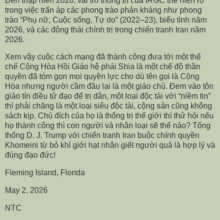
Đến thập niên 2020, vai trò thống trị của IRGC thể hiện rõ
trong việc trấn áp các phong trào phản kháng như phong
trào “Phụ nữ, Cuộc sống, Tự do” (2022–23), biểu tình năm
2026, và các động thái chính trị trong chiến tranh Iran năm
2026.
Xem vậy cuộc cách mạng đã thành công đưa tới một thể
chế Cộng Hòa Hồi Giáo hệ phái Shia là một chế độ thần
quyền đã tóm gọn mọi quyền lực cho dù tên gọi là Cộng
Hòa nhưng người cầm đầu lại là một giáo chủ. Đem vào tôn
giáo tín điều tử đạo để trị dân, một loại độc tài với “niềm tin”
thì phải chăng là một loại siêu độc tài, cộng sản cũng không
sách kịp. Chủ đích của họ là thống trị thế giới thì thử hỏi nếu
họ thành công thì con người và nhân loại sẽ thế nào? Tổng
thống D. J. Trump với chiến tranh Iran buộc chính quyền
Khomeini từ bỏ khí giới hạt nhân giết người quả là hợp lý và
đúng đạo đức!
Fleming Island, Florida
May 2, 2026
NTC