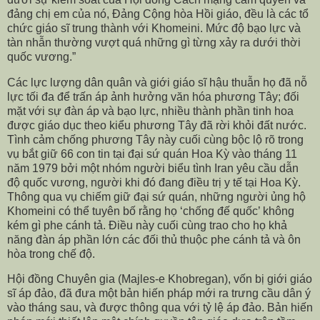
đảng chị em của nó, Đảng Cộng hòa Hồi giáo, đều là các tổ
chức giáo sĩ trung thành với Khomeini. Mức độ bạo lực và
tàn nhẫn thường vượt quá những gì từng xảy ra dưới thời
quốc vương.”
Các lực lượng dân quân và giới giáo sĩ hậu thuẫn họ đã nỗ
lực tối đa để trấn áp ảnh hưởng văn hóa phương Tây; đối
mặt với sự đàn áp và bạo lực, nhiều thành phần tinh hoa
được giáo dục theo kiểu phương Tây đã rời khỏi đất nước.
Tình cảm chống phương Tây này cuối cùng bộc lộ rõ trong
vụ bắt giữ 66 con tin tại đại sứ quán Hoa Kỳ vào tháng 11
năm 1979 bởi một nhóm người biểu tình Iran yêu cầu dẫn
độ quốc vương, người khi đó đang điều trị y tế tại Hoa Kỳ.
Thông qua vụ chiếm giữ đại sứ quán, những người ủng hộ
Khomeini có thể tuyên bố rằng họ ‘chống đế quốc’ không
kém gì phe cánh tả. Điều này cuối cùng trao cho họ khả
năng đàn áp phần lớn các đối thủ thuộc phe cánh tả và ôn
hòa trong chế độ.
Hội đồng Chuyên gia (Majles-e Khobregan), vốn bị giới giáo
sĩ áp đảo, đã đưa một bản hiến pháp mới ra trưng cầu dân ý
vào tháng sau, và được thông qua với tỷ lệ áp đảo. Bản hiến