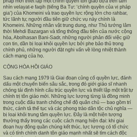
pháp mới thiết lập một chính quyền tôn giáo dựa trên tầm
nhìn velayat-e faqih (tiếng Ba Tư: ‘chính quyền của vị pháp
gia’) của Khomeini và trao quyền lực rộng lớn cho rahbar,
tức lãnh tụ; người đầu tiên giữ chức vụ này chính là
Khomeini. Những nhân vật trung dung, như Thủ tướng lâm
thời Mehdi Bazargan và tổng thống đầu tiên của nước cộng
hòa, Abolhasan Bani-Sadr, những người phản đối việc giữ
con tin, dần bị loại khỏi quyền lực bởi phe bảo thủ trong
chính phủ, những người đặt nghi vấn về lòng nhiệt thành
cách mạng của họ.
CỘNG HÒA HỒI GIÁO
Sau cách mạng 1979 là Giai đoạn củng cố quyền lực, đánh
dấu một chuyển biến sâu sắc, trong đó giới giáo sĩ nhanh
chóng tái định hình cấu trúc quyền lực và thiết lập một trật tự
chính trị tôn giáo mới. Những lực lượng từng là đồng minh
trong cuộc đấu tranh chống chế độ quân chủ — bao gồm trí
thức, cánh tả thế tục và các phong trào dân tộc chủ nghĩa —
bị loại khỏi trung tâm quyền lực. Đây là một hiện tượng
thường thấy trong các cuộc cách mạng hiện đại: khi giai
đoạn huy động quần chúng kết thúc, lực lượng có tổ chức
và có tính chính danh tôn giáo mạnh nhất sẽ tìm cách độc