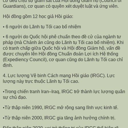
cử đều chịu sự giám sát của Hội đồng Giám hộ (Council of
Guardians), cơ quan có quyền xét duyệt luật và ứng viên.
Hội đồng gồm 12 học giả Hồi giáo:
• 6 người do Lãnh tụ Tối cao bổ nhiệm
• 6 người do Quốc hội phê chuẩn theo đề cử của ngành tư
pháp (mà Chánh án cũng do Lãnh tụ Tối cao bổ nhiệm). Khi
có tranh chấp giữa Quốc hội và Hội đồng Giám hộ, vấn đề
được chuyển lên Hội đồng Chuẩn đoán Lợi ích Hệ thống
(Expediency Council), cơ quan cũng do Lãnh tụ Tối cao chỉ
định.
4. Lực lượng Vệ binh Cách mạng Hồi giáo (IRGC). Lực
lượng này trực thuộc Lãnh tụ Tối cao.
•Trong chiến tranh Iran–Iraq, IRGC trở thành lực lượng quân
sự chủ đạo.
•Từ thập niên 1990, IRGC mở rộng sang lĩnh vực kinh tế.
•Từ thập niên 2000, IRGC gia tăng ảnh hưởng chính trị.