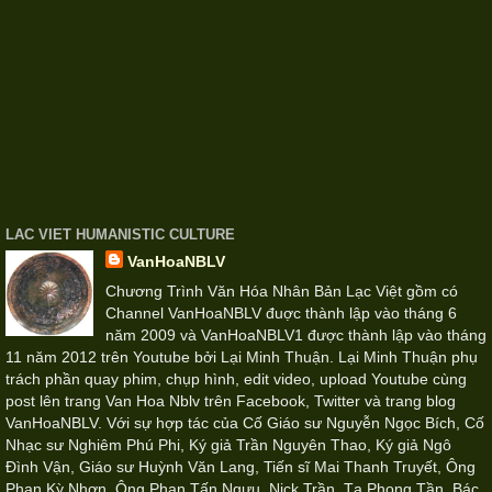
LAC VIET HUMANISTIC CULTURE
VanHoaNBLV
Chương Trình Văn Hóa Nhân Bản Lạc Việt gồm có
Channel VanHoaNBLV đuợc thành lập vào tháng 6
năm 2009 và VanHoaNBLV1 được thành lập vào tháng
11 năm 2012 trên Youtube bởi Lại Minh Thuận. Lại Minh Thuận phụ
trách phần quay phim, chụp hình, edit video, upload Youtube cùng
post lên trang Van Hoa Nblv trên Facebook, Twitter và trang blog
VanHoaNBLV. Với sự hợp tác của Cố Giáo sư Nguyễn Ngọc Bích, Cố
Nhạc sư Nghiêm Phú Phi, Ký giả Trần Nguyên Thao, Ký giả Ngô
Đình Vận, Giáo sư Huỳnh Văn Lang, Tiến sĩ Mai Thanh Truyết, Ông
Phan Kỳ Nhơn, Ông Phan Tấn Ngưu, Nick Trần, Tạ Phong Tần, Bác