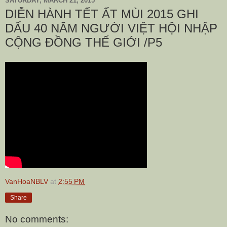
SATURDAY, MARCH 21, 2015
DIỄN HÀNH TẾT ẤT MÙI 2015 GHI
DẤU 40 NĂM NGƯỜI VIỆT HỘI NHẬP
CỘNG ĐỒNG THẾ GIỚI /P5
VanHoaNBLV
at
2:55 PM
Share
No comments: