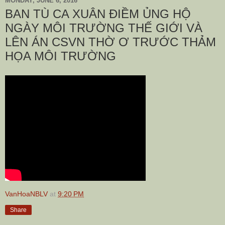
MONDAY, JUNE 6, 2016
BAN TÙ CA XUÂN ĐIỀM ỦNG HỘ
NGÀY MÔI TRƯỜNG THẾ GIỚI VÀ
LÊN ÁN CSVN THỜ Ơ TRƯỚC THẢM
HỌA MÔI TRƯỜNG
VanHoaNBLV
at
9:20 PM
Share