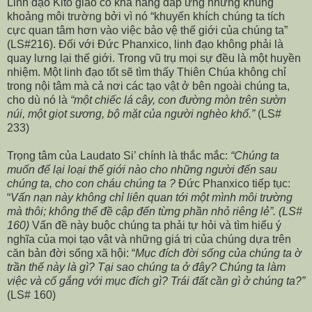
Linh đạo Kito giáo có khả năng đáp ứng những khủng
khoảng môi trường bởi vì nó “khuyến khích chúng ta tích
cực quan tâm hơn vào việc bảo vệ thế giới của chúng ta”
(LS#216). Đối với Đức Phanxico, linh đạo không phải là
quay lưng lại thế giới. Trong vũ trụ mọi sự đều là một huyền
nhiệm. Một linh đạo tốt sẽ tìm thấy Thiên Chúa không chỉ
trong nội tâm mà cả nơi các tạo vật ở bên ngoài chúng ta,
cho dù nó là
“một chiếc lá cây, con đường mòn trên sườn
núi, một giọt sương, bộ mặt của người nghèo khổ.”
(LS#
233)
Trọng tâm của Laudato Si’ chính là thắc mắc:
“Chúng ta
muốn để lại loại thế giới nào cho những người đến sau
chúng ta, cho con cháu chúng ta ?
Đức Phanxico tiếp tục:
“
Vấn nạn này không chỉ liên quan tới một mình môi trường
mà thôi; không thể đề cập đến từng phần nhỏ riêng lẻ”. (LS#
160)
Vấn đề này buộc chúng ta phải tự hỏi và tìm hiểu ý
nghĩa của mọi tạo vật và những giá trị của chúng dựa trên
căn bản đời sống xã hội: “
Mục đích đời sống của chúng ta ờ
trần thế này là gì? Tại sao chúng ta ở đây? Chúng ta làm
việc và cố gắng với mục đích gì? Trái đất cần gì ở chúng ta?”
(LS# 160)