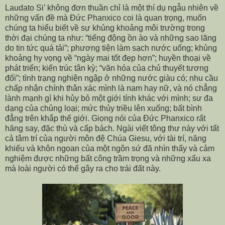
Laudato Si’ không đơn thuần chỉ là một thí dụ ngẫu nhiên về
những vấn đề mà Đức Phanxico coi là quan trọng, muốn
chúng ta hiểu biết về sự khủng khoảng môi trường trong
thời đại chúng ta như: “tiếng động ồn ào và những sao lãng
do tin tức quá tải”; phương tiện làm sạch nước uống; khủng
khoảng hy vọng về “ngày mai tốt đẹp hơn”; huyền thoại về
phát triển; kiến trúc tân kỳ; “văn hóa của chủ thuyết tương
đối”; tình trạng nghiện ngập ở những nước giàu có; nhu cầu
chấp nhận chính thân xác mình là nam hay nữ, và nó chẳng
lành mạnh gì khi hủy bỏ một giới tính khác với mình; sư đa
dạng của chủng loại; mức thủy triều lên xuống; bất bình
đẳng trên khắp thế giới. Giọng nói của Đức Phanxico rất
hăng say, đặc thù và cấp bách. Ngài viết tông thư này với tất
cả tâm trí của người môn đệ Chúa Giesu, với tài trí, năng
khiếu và khôn ngoan của một ngôn sứ đã nhìn thấy và cảm
nghiệm được những bất công trầm trọng và những xấu xa
mà loài người có thể gây ra cho trái đất này.