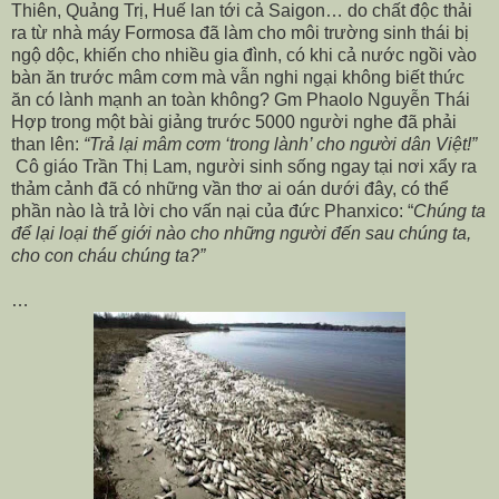
Thiên, Quảng Trị, Huế lan tới cả Saigon… do chất độc thải
ra từ nhà máy Formosa đã làm cho môi trường sinh thái bị
ngộ dộc, khiến cho nhiều gia đình, có khi cả nước ngồi vào
bàn ăn trước mâm cơm mà vẫn nghi ngại không biết thức
ăn có lành mạnh an toàn không? Gm Phaolo Nguyễn Thái
Hợp trong một bài giảng trước 5000 người nghe đã phải
than lên:
“Trả lại mâm cơm ‘trong lành’ cho người dân Việt!”
Cô giáo Trần Thị Lam, người sinh sống ngay tại nơi xẩy ra
thảm cảnh đã có những vần thơ ai oán dưới đây, có thể
phần nào là trả lời cho vấn nại của đức Phanxico: “
Chúng ta
để lại loại thế giới nào cho những người đến sau chúng ta,
cho con cháu chúng ta?”
…