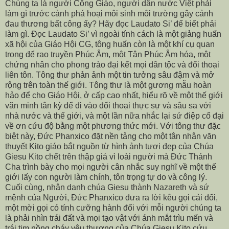
Chúng ta là người Công Giáo, người dân nước Việt phải
làm gì trước cảnh phá hoại môi sinh môi trường gây cảnh
đau thương bất công ấy? Hãy đọc Laudato Si’ để biết phải
làm gì. Đọc Laudato Si’ vì ngoài tính cách là một giảng huấn
xã hội của Giáo Hội CG, tông huấn còn là một khí cụ quan
trọng để rao truyền Phúc Âm, một Tân Phúc Âm hóa, một
chứng nhân cho phong trào đại kết mọi dân tộc và đối thoại
liên tôn. Tông thư phản ảnh một tin tưởng sâu đậm và mở
rộng trên toàn thế giới. Tông thư là một gương mẫu hoàn
hảo để cho Giáo Hội, ở cấp cao nhất, hiểu rõ về một thế giới
văn minh tân kỳ để đi vào đối thoại thực sự và sâu sa với
nhà nước và thế giới, và một lần nữa nhắc lại sứ điệp cổ đại
về ơn cứu độ bằng một phương thức mới. Với tông thư đặc
biệt này, Đức Phanxico đặt nền tảng cho một tân nhân văn
thuyết Kito giáo bắt nguồn từ hình ảnh tươi đẹp của Chúa
Giesu Kito chết trên thập giá vì loài người mà Đức Thánh
Cha trình bày cho mọi người cân nhắc suy nghĩ về một thế
giới lấy con người làm chính, tôn trọng tự do và công lý.
Cuối cùng, nhân danh chúa Giesu thành Nazareth và sứ
mệnh của Người, Đức Phanxico đưa ra lời kêu gọi cải đổi,
một mời gọi có tính cưỡng hành đối với mỗi người chúng ta
là phải nhìn trái đất và mọi tạo vật với ánh mắt trìu mến và
trái tim nồng cháy yêu thương của Chúa Giesu Kito cứu