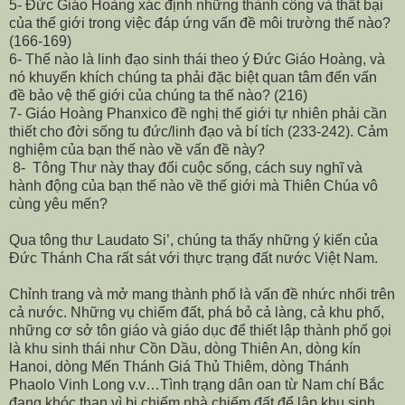
5- Đức Giáo Hoàng xác định những thành công và thất bại
của thế giới trong việc đáp ứng vấn đề môi trường thế nào?
(166-169)
6- Thế nào là linh đạo sinh thái theo ý Đức Giáo Hoàng, và
nó khuyến khích chúng ta phải đặc biệt quan tâm đến vấn
đề bảo vệ thế giới của chúng ta thế nào? (216)
7- Giáo Hoàng Phanxico đề nghị thế giới tự nhiên phải cần
thiết cho đời sống tu đức/linh đạo và bí tích (233-242). Cảm
nghiệm của bạn thế nào về vấn đề này?
8- Tông Thư này thay đổi cuộc sống, cách suy nghĩ và
hành động của bạn thế nào về thế giới mà Thiên Chúa vô
cùng yêu mến?
Qua tông thư Laudato Si’, chúng ta thấy những ý kiến của
Đức Thánh Cha rất sát với thực trạng đất nước Việt Nam.
Chỉnh trang và mở mang thành phố là vấn đề nhức nhối trên
cả nước. Những vụ chiếm đất, phá bỏ cả làng, cả khu phố,
những cơ sở tôn giáo và giáo dục để thiết lập thành phố gọi
là khu sinh thái như Cồn Dầu, dòng Thiên An, dòng kín
Hanoi, dòng Mến Thánh Giá Thủ Thiêm, dòng Thánh
Phaolo Vinh Long v.v…Tình trạng dân oan từ Nam chí Bắc
đang khóc than vì bị chiếm nhà chiếm đất để lập khu sinh