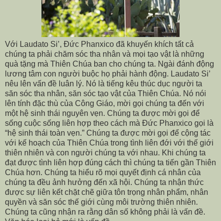
Với Laudato Si’, Đức Phanxico đã khuyến khích tất cả
chúng ta phải chăm sóc tha nhân và mọi tạo vật là những
quà tặng mà Thiên Chúa ban cho chúng ta. Ngài đánh động
lương tâm con người buộc họ phải hành động. Laudato Si’
nêu lên vấn đề luân lý. Nó là tiếng kêu thúc dục người ta
săn sóc tha nhân, săn sóc tạo vật của Thiên Chúa. Nó nói
lên tính đặc thù của Công Giáo, mời gọi chúng ta đến với
một hệ sinh thái nguyên vẹn. Chúng ta được mời gọi để
sống cuộc sống liên hợp theo cách mà Đức Phanxico gọi là
“hệ sinh thái toàn vẹn.” Chúng ta được mời gọi để cộng tác
với kế hoạch của Thiên Chúa trong tình liên đới với thế giới
thiên nhiên và con người chúng ta với nhau. Khi chúng ta
đạt được tình liên hợp đúng cách thì chúng ta tiến gần Thiên
Chúa hơn. Chúng ta hiểu rõ mọi quyết định cá nhân của
chúng ta đều ảnh hưởng đến xã hội. Chúng ta nhận thức
được sự liên kết chặt chẽ giữa tôn trọng nhân phẩm, nhân
quyền và săn sóc thế giới cùng môi trường thiên nhiên.
Chúng ta cũng nhận ra rằng dân số không phải là vấn đề.