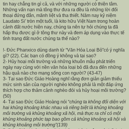
tin hay chẳng tin gì cả, và với những người có thiện tâm.
Những vấn nạn mà tông thư đưa ra đều là những lời đối
thoại đứng đắn, mãnh liệt và tha thiết. Năm nay kỷ niệm
Laudato Si’ tròn một tuổi, là kito hữu Việt Nam trong hoàn
cảnh đất nước hiện nay, chúng ta nên tự hỏi chúng ta đã
hấp thụ được gì ở tông thư này và đem áp dụng vào thực tế
tình trạng đất nước chúng ta thế nào?
!- Đức Phanxico dùng danh từ “Văn Hóa Loại Bỏ”có ý nghĩa
gì? (22). Các bạn có đồng ý không và tại sao?
2- Hủy hoại môi trường và những khuôn mẫu phát triển
ngày nay cùng với nền văn hóa loại bỏ đã đưa đến những
hậu quả nào cho mạng sống con người? (43-47)
3- Tại sao Đức Giáo Hoàng nghĩ rằng đơn giản giảm thiểu
mức sinh sản của người nghèo không phải là một đáp ứng
thích hợp cho thảm cảnh nghèo đói và hủy hoại môi trường?
(50)
4- Tại sao Đức Giáo Hoàng nói “
chúng ta không đối diện với
hai khủng khoảng khác nhau và riêng biệt là khủng khoảng
môi trường và khủng khoảng xã hội, mà thực ra chỉ có một
khủng khoảng phức tạp bao gồm cả khủng khoảng xã hội và
khủng khoảng môi trường”(139)