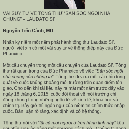
VÀI SUY TƯ VỀ TÔNG THƯ “SĂN SÓC NGÔI NHÀ
CHUNG” – LAUDATO SI’
Nguyễn Tiến Cảnh, MD
Nhân kỷ niệm một năm phát hành tông thư Laudato Si’,
người viết xin có một vài suy tư về thông điệp này của Đức
Phanxico.
Một câu chuyện trong một câu chuyện của Laudato Si’, Tông
thư rất quan trọng của Đức Phanxico về việc
“Săn sóc ngôi
nhà chung của chúng ta”
. Tông thư đưa ra một cái nhìn tổng
quát về cuộc khủng khoảng môi trường trên quan điểm tôn
giáo. Cho đến khi tài liệu này ra mắt một năm trước đây vào
ngày 18 tháng 6, 2015, cuộc đối thoại về môi trường chỉ
đóng khung trong những ngôn từ về kinh tế, khoa học và
chính trị. Bây giờ thì ngôn ngữ của niềm tin chính thức nhập
cuộc. Bàn luận rõ ràng, xác định và có hệ thống.
Tông thư nói với “
tất cả mọi người ở trên hành tinh này”
kêu
gọi nhỉn sự việc bằng một phương cách mới. Chúng ta đang