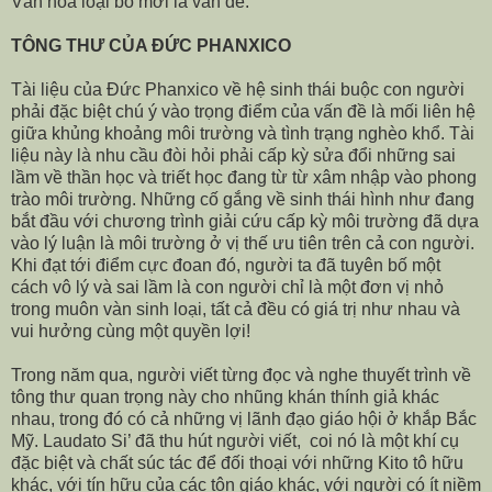
Văn hóa loại bỏ mới là vấn đề.
TÔNG THƯ CỦA ĐỨC PHANXICO
Tài liệu của Đức Phanxico về hệ sinh thái buộc con người
phải đặc biệt chú ý vào trọng điểm của vấn đề là mối liên hệ
giữa khủng khoảng môi trường và tình trạng nghèo khổ. Tài
liệu này là nhu cầu đòi hỏi phải cấp kỳ sửa đổi những sai
lầm về thần học và triết học đang từ từ xâm nhập vào phong
trào môi trường. Những cố gắng về sinh thái hình như đang
bắt đầu với chương trình giải cứu cấp kỳ môi trường đã dựa
vào lý luận là môi trường ở vị thế ưu tiên trên cả con người.
Khi đạt tới điểm cực đoan đó, người ta đã tuyên bố một
cách vô lý và sai lầm là con người chỉ là một đơn vị nhỏ
trong muôn vàn sinh loại, tất cả đều có giá trị như nhau và
vui hưởng cùng một quyền lợi!
Trong năm qua, người viết từng đọc và nghe thuyết trình về
tông thư quan trọng này cho nhũng khán thính giả khác
nhau, trong đó có cả những vị lãnh đạo giáo hội ở khắp Bắc
Mỹ. Laudato Si’ đã thu hút người viết, coi nó là một khí cụ
đặc biệt và chất súc tác để đối thoại với những Kito tô hữu
khác, với tín hữu của các tôn giáo khác, với người có ít niềm