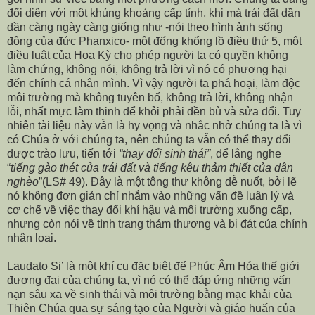
đối diện với một khủng khoảng cấp tính, khi mà trái đất dần
dần càng ngày càng giống như -nói theo hình ảnh sống
động của đức Phanxico- một đống khổng lồ điều thứ 5, một
điều luật của Hoa Kỳ cho phép người ta có quyền không
làm chứng, không nói, không trả lời vì nó có phương hại
đến chính cá nhân mình. Vì vậy người ta phá hoại, làm độc
môi trường mà không tuyên bố, không trả lời, không nhận
lỗi, nhất mực làm thinh để khỏi phải đền bù và sửa đổi. Tuy
nhiên tài liệu này vẫn là hy vọng và nhắc nhở chúng ta là vì
có Chúa ở với chúng ta, nên chúng ta vẫn có thể thay đổi
được trào lưu, tiến tới
“thay đổi sinh thái”
, để lắng nghe
“
tiếng gào thét của trái đất và tiếng kêu thảm thiết của dân
nghèo
”(LS# 49). Đây là một tông thư không dễ nuốt, bởi lẽ
nó không đơn giản chỉ nhắm vào những vấn đề luân lý và
cơ chế về việc thay đổi khí hậu và môi trường xuống cấp,
nhưng còn nói về tình trạng thảm thương và bi đát của chính
nhân loại.
Laudato Si’ là một khí cụ đặc biệt để Phúc Âm Hóa thế giới
đương đại của chúng ta, vì nó có thể đáp ứng những vấn
nạn sâu xa về sinh thái và môi trường bằng mạc khải của
Thiên Chúa qua sự sáng tạo của Người và giáo huấn của