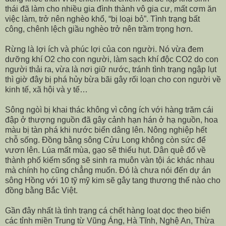
thái đã làm cho nhiều gia đình thành vô gia cư, mất cơm ăn
việc làm, trở nên nghèo khổ, “bị loại bỏ”. Tình trạng bất
công, chênh lệch giầu nghèo trở nên trầm trọng hơn.
Rừng là lợi ích và phúc lợi của con người. Nó vừa đem
dưỡng khí O2 cho con người, làm sạch khí độc CO2 do con
người thải ra, vừa là nơi giữ nước, tránh tình trạng ngập lụt
thì giờ đây bị phá hủy bừa bãi gây rối loạn cho con người về
kinh tế, xã hội và y tế…
Sông ngòì bị khai thác không vì công ích với hàng trăm cái
đập ở thượng nguồn đã gây cảnh hạn hán ở hạ nguồn, hoa
màu bị tàn phá khi nước biển dâng lên. Nông nghiệp hết
chỗ sống. Đồng bằng sông Cửu Long không còn sức để
vươn lên. Lúa mất mùa, gạo sẽ thiếu hụt. Dân quê đổ về
thành phố kiếm sống sẽ sinh ra muôn vàn tội ác khác nhau
mà chính họ cũng chẳng muốn. Đó là chưa nói đến dự án
sông Hồng với 10 tỹ mỹ kim sẽ gây tang thương thế nào cho
đồng bằng Bắc Việt.
Gần đây nhất là tình trạng cá chết hàng loạt dọc theo biển
các tỉnh miền Trung từ Vũng Áng, Hà Tĩnh, Nghệ An, Thừa