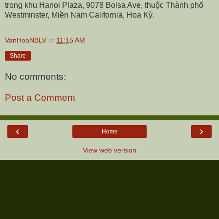
trong khu Hanoi Plaza, 9078 Bolsa Ave, thuộc Thành phố
Westminster, Miền Nam California, Hoa Kỳ.
VanHoaNBLV
at
11:15 AM
Share
No comments:
Post a Comment
‹
›
Home
View web version