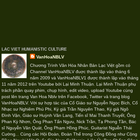
LAC VIET HUMANISTIC CULTURE
VanHoaNBLV
Chương Trình Văn Hóa Nhân Bản Lạc Việt gồm có
Channel VanHoaNBLV đuợc thành lập vào tháng 6
năm 2009 và VanHoaNBLV1 được thành lập vào tháng
11 năm 2012 trên Youtube bởi Lại Minh Thuận. Lại Minh Thuận phụ
trách phần quay phim, chụp hình, edit video, upload Youtube cùng
post lên trang Van Hoa Nblv trên Facebook, Twitter và trang blog
VanHoaNBLV. Với sự hợp tác của Cố Giáo sư Nguyễn Ngọc Bích, Cố
Nhạc sư Nghiêm Phú Phi, Ký giả Trần Nguyên Thao, Ký giả Ngô
Đình Vận, Giáo sư Huỳnh Văn Lang, Tiến sĩ Mai Thanh Truyết, Ông
Phan Kỳ Nhơn, Ông Phan Tấn Ngưu, Nick Trần, Tạ Phong Tần, Bác
sĩ Nguyễn Văn Quát, Ông Phạm Hồng Phúc, Guitarist Nguễn Thái
Cường... Cùng các Hội Đoàn, Đoàn Thể trong Cộng Đồng như Cộng