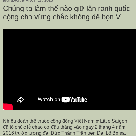
MONDAY, MARCH 17, 2025
Chúng ta làm thế nào giữ lằn ranh quốc
cộng cho vững chắc không để bọn V...
Nhiều đoàn thể thuộc cộng đồng Việt Nam ở Little Saigon
đã tổ chức lễ chào cờ đầu tháng vào ngày 2 tháng 4 năm
2016 trước tượng đài Đức Thánh Trần trên Đại Lộ Bolsa,