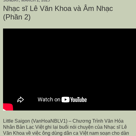
SUNDAY, MARCH 2, 2025
Nhạc sĩ Lê Văn Khoa và Âm Nhạc
(Phần 2)
Little Saigon (VanHoaNBLV1) – Chương Trình Văn Hóa
Nhân Bản Lạc Việt ghi lại buổi nói chuyện của Nhạc sĩ Lê
Văn Khoa về việc ông dùng dân ca Việt nam soạn cho dàn