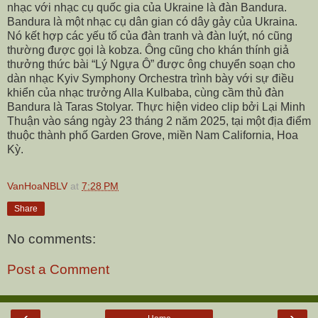
nhạc với nhạc cụ quốc gia của Ukraine là đàn Bandura.
Bandura là một nhạc cụ dân gian có dây gảy của Ukraina.
Nó kết hợp các yếu tố của đàn tranh và đàn luýt, nó cũng
thường được gọi là kobza. Ông cũng cho khán thính giả
thưởng thức bài “Lý Ngựa Ô” được ông chuyển soạn cho
dàn nhạc Kyiv Symphony Orchestra trình bày với sự điều
khiển của nhạc trưởng Alla Kulbaba, cùng cầm thủ đàn
Bandura là Taras Stolyar. Thực hiện video clip bởi Lại Minh
Thuận vào sáng ngày 23 tháng 2 năm 2025, tại một địa điểm
thuộc thành phố Garden Grove, miền Nam California, Hoa
Kỳ.
VanHoaNBLV
at
7:28 PM
Share
No comments:
Post a Comment
‹
›